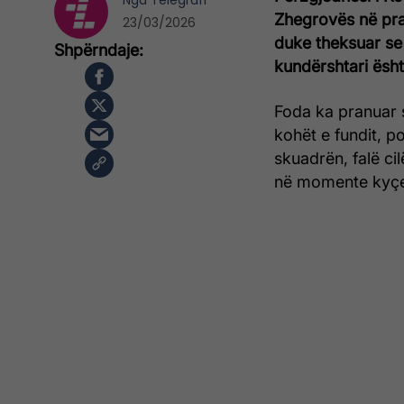
Nga
Telegrafi
Zhegrovës në pra
23/03/2026
duke theksuar se 
kundërshtari ësht
Foda ka pranuar 
kohët e fundit, p
skuadrën, falë ci
në momente kyç