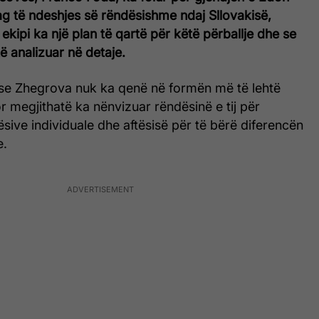
g të ndeshjes së rëndësishme ndaj Sllovakisë,
ekipi ka një plan të qartë për këtë përballje dhe se
ë analizuar në detaje.
se Zhegrova nuk ka qenë në formën më të lehtë
or megjithatë ka nënvizuar rëndësinë e tij për
lësive individuale dhe aftësisë për të bërë diferencën
e.