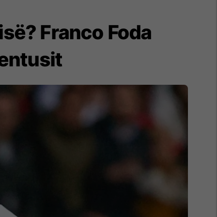
kisë? Franco Foda
entusit