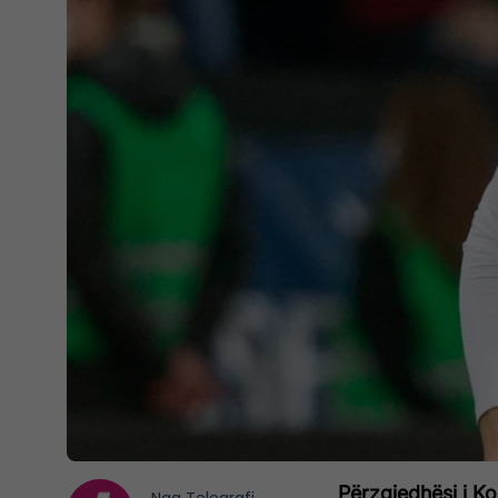
Përzgjedhësi i Ko