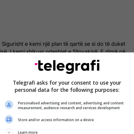
igurisht e kemi një plan të qartë se si do të duket
kisë. I kemi shikuar ndeshjet e Sllovakisë. E dimë që
 pasur shumë të lehtë, por me kualitetin e tij është
hëm për ne. Nuk mund t’iu tregojmë se kush do të
 sa minuta do të zhvillojë”, tha Foda në konferencën
Telegrafi asks for your consent to use your
personal data for the following purposes:
Personalised advertising and content, advertising and content
measurement, audience research and services development
Store and/or access information on a device
Learn more