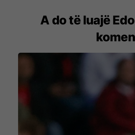
A do të luajë Ed
koment