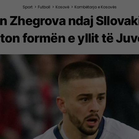
Sport
>
Futboll
>
Kosovë
>
Kombëtarja e Kosovës
on Zhegrova ndaj Sllova
on formën e yllit të Juv