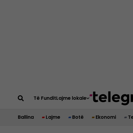
Të Fundit
Lajme lokale
Ballina
Lajme
Botë
Ekonomi
T