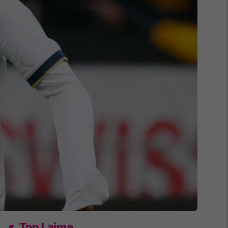
Top Lajme