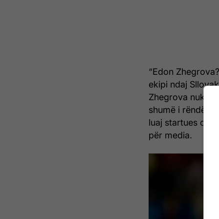
“Edon Zhegrova? S
ekipi ndaj Sllova
Zhegrova nuk e ka
shumë i rëndësis
luaj startues ose
për media.