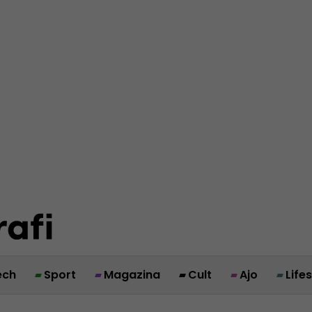
ech
Sport
Magazina
Cult
Ajo
Life