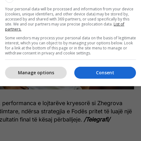
Your personal data will be processed and information from your device
(cookies, unique identifiers, and other device data) may be stored by,
accessed by and shared with 369 partners, or used specifically by this
site. We and our partners may use precise geolocation data.
List of
partners.
Some vendors may process your personal data on the basis of legitimate
interest, which you can object to by managing your options below. Look
for a link at the bottom of this page or in the site menu to manage or
withdraw consent in privacy and cookie settings.
Manage options
Consent
, performanca e lojtarëve kryesorë si Zhegrova
imtare, ndërsa strategjia e Fodës pritet të luajë një
ultatin final të kësaj përballjeje.
/Telegrafi/