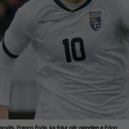
sovës, Franco Foda, ka folur për gjendjen e Edon