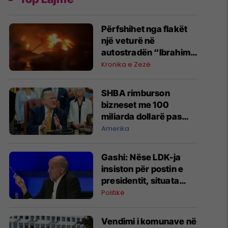
Përfshihet nga flakët
një veturë në
autostradën “Ibrahim
Rugova”
Kronika e Zezë
SHBA rimburson
bizneset me 100
miliarda dollarë pas
anulimit të tarifave të
Amerika
Trumpit
Gashi: Nëse LDK-ja
insiston për postin e
presidentit, situata
komplikohet - pres që
Politikë
të ketë lëshim
Vendimi i komunave në