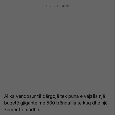
Ai ka vendosur të dërgojë tek puna e vajzës një
buqetë gjigante me 500 trëndafila të kuq dhe një
zemër të madhe.