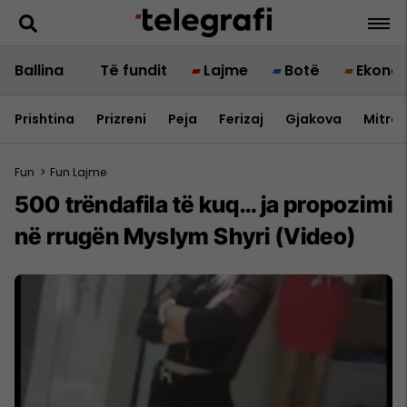
Ballina
Të fundit
Lajme
Botë
Ekono
Prishtina
Prizreni
Peja
Ferizaj
Gjakova
Mitrov
Fun
>
Fun Lajme
500 trëndafila të kuq… ja propozimi
në rrugën Myslym Shyri (Video)