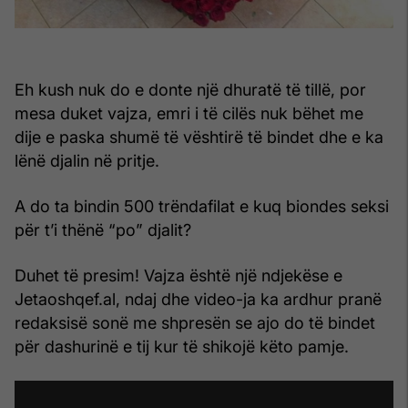
Eh kush nuk do e donte një dhuratë të tillë, por
mesa duket vajza, emri i të cilës nuk bëhet me
dije e paska shumë të vështirë të bindet dhe e ka
lënë djalin në pritje.
A do ta bindin 500 trëndafilat e kuq biondes seksi
për t’i thënë “po” djalit?
Duhet të presim! Vajza është një ndjekëse e
Jetaoshqef.al, ndaj dhe video-ja ka ardhur pranë
redaksisë sonë me shpresën se ajo do të bindet
për dashurinë e tij kur të shikojë këto pamje.