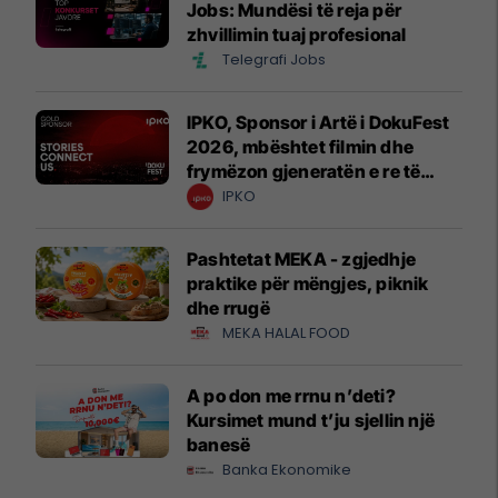
Jobs: Mundësi të reja për
zhvillimin tuaj profesional
Telegrafi Jobs
IPKO, Sponsor i Artë i DokuFest
2026, mbështet filmin dhe
frymëzon gjeneratën e re të
krijuesve
IPKO
Pashtetat MEKA - zgjedhje
praktike për mëngjes, piknik
dhe rrugë
MEKA HALAL FOOD
A po don me rrnu n’deti?
Kursimet mund t’ju sjellin një
banesë
Banka Ekonomike