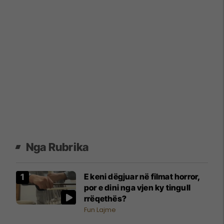
Nga Rubrika
E keni dëgjuar në filmat horror,
por e dini nga vjen ky tingull
rrëqethës?
Fun Lajme