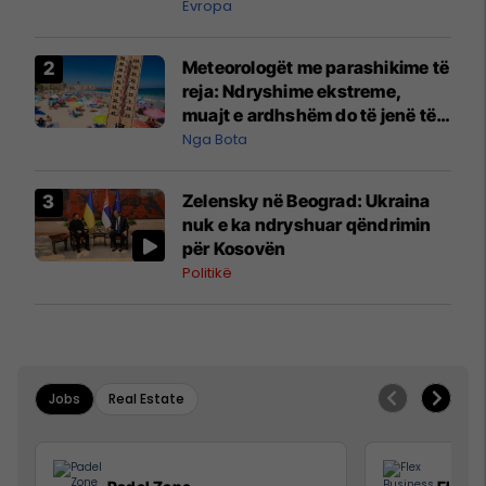
Evropa
Meteorologët me parashikime të
reja: Ndryshime ekstreme,
muajt e ardhshëm do të jenë të
pazakontë
Nga Bota
Zelensky në Beograd: Ukraina
nuk e ka ndryshuar qëndrimin
për Kosovën
Politikë
Jobs
Real Estate