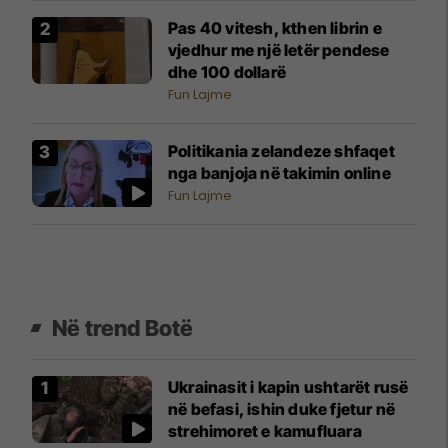
Pas 40 vitesh, kthen librin e
vjedhur me një letër pendese
dhe 100 dollarë
Fun Lajme
Politikania zelandeze shfaqet
nga banjoja në takimin online
Fun Lajme
Në trend Botë
Ukrainasit i kapin ushtarët rusë
në befasi, ishin duke fjetur në
strehimoret e kamufluara