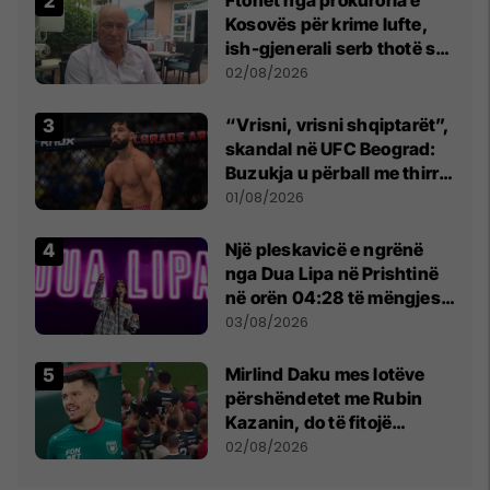
Kosovës për krime lufte,
ish-gjenerali serb thotë se
dikush e tradhtoi në
02/08/2026
Beograd
“Vrisni, vrisni shqiptarët”,
skandal në UFC Beograd:
Buzukja u përball me thirrje
anti-shqiptare nga
01/08/2026
tribunat
Një pleskavicë e ngrënë
nga Dua Lipa në Prishtinë
në orën 04:28 të mëngjesit
- dhe bota digjitale serbe
03/08/2026
shpall gjendjen e luftës
Mirlind Daku mes lotëve
përshëndetet me Rubin
Kazanin, do të fitojë
miliona te Spartak Moska
02/08/2026