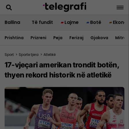
Ballina
Të fundit
Lajme
Botë
Ekono
Prishtina
Prizreni
Peja
Ferizaj
Gjakova
Mitrov
Sport
>
Sporte tjera
>
Atletikë
17-vjeçari amerikan trondit botën,
thyen rekord historik në atletikë