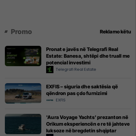
Promo
Reklamo këtu
Pronat e javës në Telegrafi Real
Estate: Banesa, shtëpi dhe truall me
potencial investimi
Telegrafi Real Estate
EXFIS – siguria dhe saktësia që
qëndron pas çdo furnizimi
EXFIS
'Aura Voyage Yachts' prezanton në
Orikum eksperiencën e re të jahteve
luksoze në bregdetin shqiptar