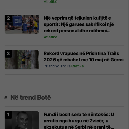
35 vende
Atletikë
Një veprim që tejkalon kufijtë e
sportit: Një garues sakrifikoi një
rekord personal dhe ndihmoi
kundërshtarin që u rrëzua
Atletikë
Rekord vrapues në Prishtina Trails
2026 që mbahet më 10 maj në Gërmi
Prishtina Trails
Atletikë
Në trend Botë
Fundi i bosit serb të nëntokës: U
arratis nga burgu në Zvicër, u
ekzekutua në Serbi në prani të