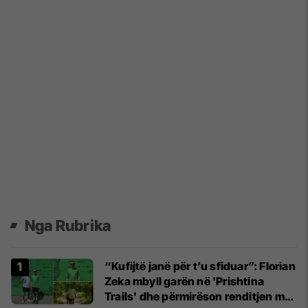
Nga Rubrika
“Kufijtë janë për t’u sfiduar”: Florian
Zeka mbyll garën në 'Prishtina
Trails' dhe përmirëson renditjen me