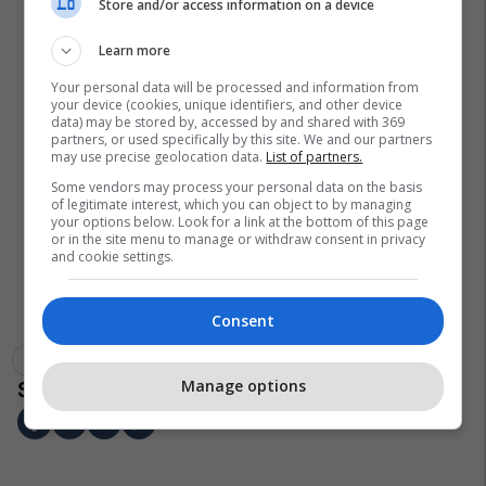
Store and/or access information on a device
Learn more
Your personal data will be processed and information from
your device (cookies, unique identifiers, and other device
data) may be stored by, accessed by and shared with 369
partners, or used specifically by this site. We and our partners
may use precise geolocation data.
List of partners.
Some vendors may process your personal data on the basis
of legitimate interest, which you can object to by managing
your options below. Look for a link at the bottom of this page
or in the site menu to manage or withdraw consent in privacy
and cookie settings.
Consent
Cooper Lutkenhaus
Mohammed Aman
Eliott Crestan
Manage options