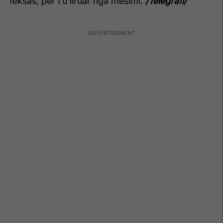
Teksas, për t’u liruar nga mësimi.
/Telegrafi/