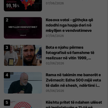
07/06/2026
Kosova votoi - gjithçka që
ndodhi nga hapja deri në
mbylljen e vendvotimeve
07/06/2026
Bota e njohu përmes
fotografisë së famshme të
realizuar në vitin 1999,
pensionohet Xajë Mustafa
02/06/2026
Rama në takimin me banorët e
Zvërnecit: Edhe 500 mijë veta
të dalin në shesh, ndërtimi i
resortit nuk anulohet
05/06/2026
Kështu pritet të ndahen ulëset
në legjislaturën e 11-të në