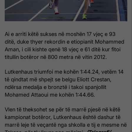
Ai e arriti këtë sukses në moshën 17 vjeç e 93
ditë, duke thyer rekordin e etiopianit Mohammed
Aman, i cili kishte qenë 18 vjeç e 61 ditë kur fitoi
titullin botëror në 800 metra në vitin 2012.
Lutkenhaus triumfoi me kohën 1:44.24, vetëm 14
të qindtat më shpejt se belgu Eliott Crestan,
ndërsa medalja e bronztë i takoi spanjollit
Mohamed Attaoui me kohën 1:44.66.
Vlen të theksohet se për të marrë pjesë në këtë
kampionat botëror, Lutkenhaus është dashur të
marrë leje të veçantë nga shkolla e tij e mesme në