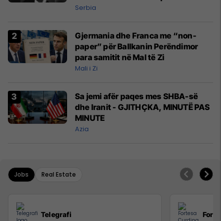
shefit të policisë
Serbia
Gjermania dhe Franca me “non-
paper” për Ballkanin Perëndimor
para samitit në Mal të Zi
Mali i Zi
Sa jemi afër paqes mes SHBA-së
dhe Iranit - GJITHÇKA, MINUTË PAS
MINUTE
Azia
Jobs
Real Estate
Telegrafi
Forte