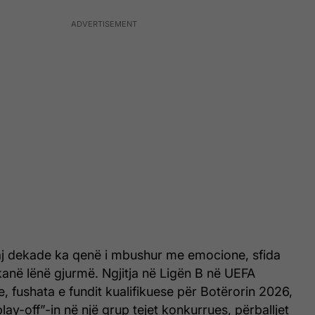
aj dekade ka qenë i mbushur me emocione, sfida
 kanë lënë gjurmë. Ngjitja në Ligën B në UEFA
, fushata e fundit kualifikuese për Botërorin 2026,
ay-off”-in në një grup tejet konkurrues, përballjet