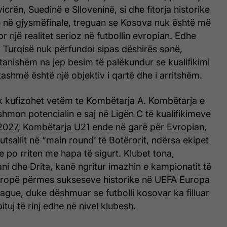
icrën, Suedinë e Slloveninë, si dhe fitorja historike
ë në gjysmëfinale, treguan se Kosova nuk është më
por një realitet serioz në futbollin evropian. Edhe
aj Turqisë nuk përfundoi sipas dëshirës sonë,
itanishëm na jep besim të palëkundur se kualifikimi
ashmë është një objektiv i qartë dhe i arritshëm.
k kufizohet vetëm te Kombëtarja A. Kombëtarja e
hmon potencialin e saj në Ligën C të kualifikimeve
2027, Kombëtarja U21 ende në garë për Evropian,
tsallit në “main round’ të Botërorit, ndërsa ekipet
po rriten me hapa të sigurt. Klubet tona,
ni dhe Drita, kanë ngritur imazhin e kampionatit të
ropë përmes sukseseve historike në UEFA Europa
gue, duke dëshmuar se futbolli kosovar ka filluar
ituj të rinj edhe në nivel klubesh.