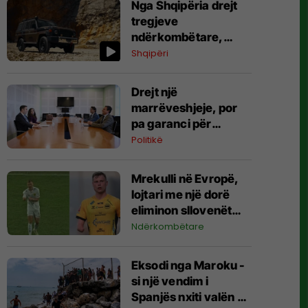
​Nga Shqipëria drejt
tregjeve
ndërkombëtare,
automjetet
Shqipëri
ushtarake “Made in
Albania” do të
Drejt një
eksportohen në 30
marrëveshjeje, por
shtete
pa garanci për
formimin e
Politikë
institucioneve
Mrekulli në Evropë,
lojtari me një dorë
eliminon sllovenët
nga Liga e
Ndërkombëtare
Konferencës
Eksodi nga Maroku -
si një vendim i
Spanjës nxiti valën e