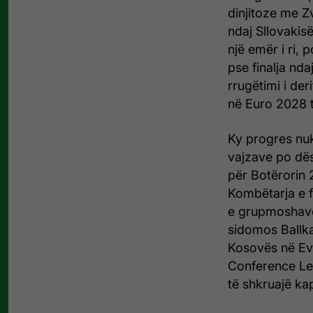
dinjitoze me Zv
ndaj Sllovakis
një emër i ri, 
pse finalja nd
rrugëtimi i der
në Euro 2028 t
Ky progres nu
vajzave po dës
për Botërorin 
Kombëtarja e fu
e grupmoshave 
sidomos Ballka
Kosovës në Ev
Conference Lea
të shkruajë kap