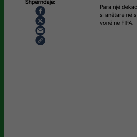
Para një deka
si anëtare në 
vonë në FIFA.