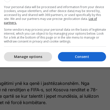
në dhe një kapitull të rëndësishëm në konsolidimin e
Your personal data will be processed and information from your device
Kosovës.
(cookies, unique identifiers, and other device data) may be stored by,
accessed by and shared with 369 partners, or used specifically by this
site. We and our partners may use precise geolocation data.
List of
 në Kongresin e Budapestit, u mbyll një epokë
partners.
apën dyert e familjes evropiane. Sakrifica e gjatë u
Some vendors may process your personal data on the basis of legitimate
renari, ndërsa shpresa mori formë konkrete në
interest, which you can object to by managing your options below. Look
for a link at the bottom of this page or in the site menu to manage or
bëtare të futbollit. Vetëm dhjetë ditë më vonë,
withdraw consent in privacy and cookie settings.
, në Kongresin e FIFA-s në Mexico City, Kosova u
 familjen botërore të futbollit. Në kongresin e
Manage options
Consent
ntit aktual Gianni Infantino, Kosovës iu dha
yrtare, duke vulosur një moment historik të
ugëtimi ynë ka qenë i jashtëzakonshëm. Nga
 në renditjen e FIFA-s, sot Kosova renditet e 78-
e qartë se kur talentit i jepet mundësia, ai lulëzon
et në forcë kombëtare.