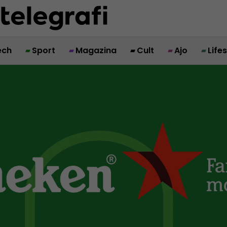
ech
Sport
Magazina
Cult
Ajo
Life