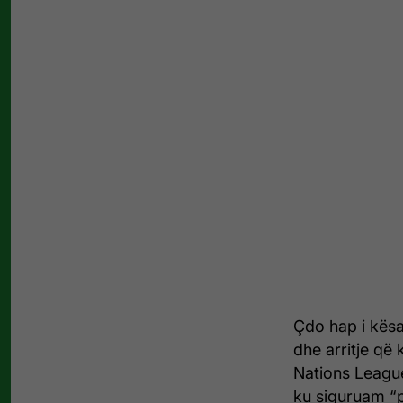
Çdo hap i kës
dhe arritje që
Nations League
ku siguruam “pl