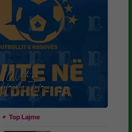
Top Lajme