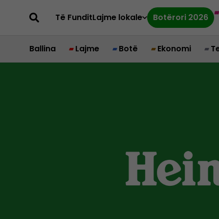
Të Fundit
Lajme lokale
Botërori 2026
Ballina
Lajme
Botë
Ekonomi
T