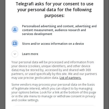
Telegrafi asks for your consent to use
your personal data for the following
purposes:
Personalised advertising and content, advertising and
content measurement, audience research and
services development
Store and/or access information on a device
Learn more
Your personal data will be processed and information from
your device (cookies, unique identifiers, and other device
Republika E Çekisë
Kombëtarja E Andorrës
data) may be stored by, accessed by and shared with 369
partners, or used specifically by this site. We and our partners
Kombëtarja E Kosovës
may use precise geolocation data.
List of partners.
Some vendors may process your personal data on the basis
of legitimate interest, which you can object to by managing
your options below. Look for a link at the bottom of this page
or in the site menu to manage or withdraw consent in privacy
and cookie settings.