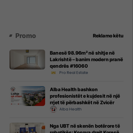
Promo
Reklamo këtu
Banesë 98.96m² në shitje në
Lakrishtë – banim modern pranë
qendrës #16060
Pro Real Estate
Alba Health bashkon
profesionistët e kujdesit në një
rrjet të përbashkët në Zvicër
Alba Health
Nga UBT në skenën botërore të
robotikës: Kosova drejt Koresë