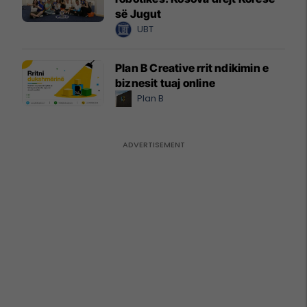
së Jugut
UBT
Plan B Creative rrit ndikimin e
biznesit tuaj online
Plan B