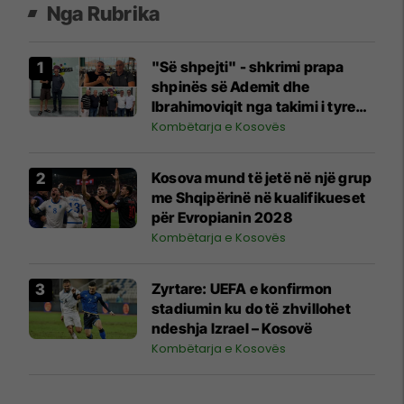
Nga Rubrika
"Së shpejti" - shkrimi prapa
shpinës së Ademit dhe
Ibrahimoviqit nga takimi i tyre
shihet si shenjë që ylli i Bayernit
Kombëtarja e Kosovës
mund të luajë për Kosovën
Kosova mund të jetë në një grup
me Shqipërinë në kualifikueset
për Evropianin 2028
Kombëtarja e Kosovës
Zyrtare: UEFA e konfirmon
stadiumin ku do të zhvillohet
ndeshja Izrael – Kosovë
Kombëtarja e Kosovës