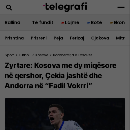
Ballina
Të fundit
Lajme
Botë
Ekono
Prishtina
Prizreni
Peja
Ferizaj
Gjakova
Mitrov
Sport
>
Futboll
>
Kosovë
>
Kombëtarja e Kosovës
Zyrtare: Kosova me dy miqësore
në qershor, Çekia jashtë dhe
Andorra në “Fadil Vokrri”