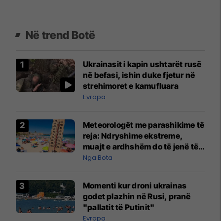
Në trend Botë
Ukrainasit i kapin ushtarët rusë
në befasi, ishin duke fjetur në
strehimoret e kamufluara
Evropa
Meteorologët me parashikime të
reja: Ndryshime ekstreme,
muajt e ardhshëm do të jenë të
pazakontë
Nga Bota
Momenti kur droni ukrainas
godet plazhin në Rusi, pranë
"pallatit të Putinit"
Evropa