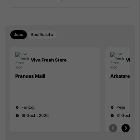
Jobs
Real Estate
Viva Fresh Store
Viva F
Pranues Malli
Arkatare
Ferizaj
Pejë
19 Gusht 2026
31 Gusht 20