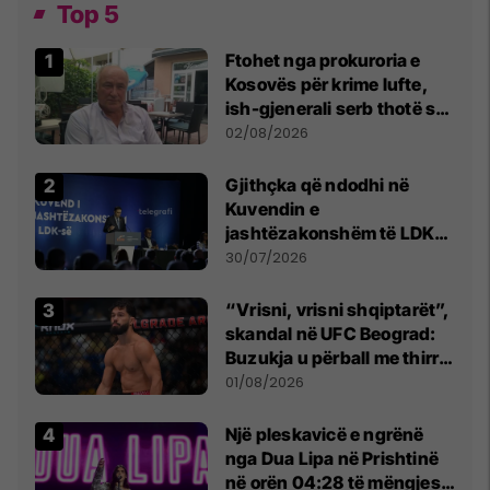
Top 5
Ftohet nga prokuroria e
Kosovës për krime lufte,
ish-gjenerali serb thotë se
dikush e tradhtoi në
02/08/2026
Beograd
Gjithçka që ndodhi në
Kuvendin e
jashtëzakonshëm të LDK-
së
30/07/2026
“Vrisni, vrisni shqiptarët”,
skandal në UFC Beograd:
Buzukja u përball me thirrje
anti-shqiptare nga
01/08/2026
tribunat
Një pleskavicë e ngrënë
nga Dua Lipa në Prishtinë
në orën 04:28 të mëngjesit