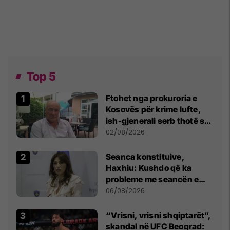
Top 5
Ftohet nga prokuroria e
Kosovës për krime lufte,
ish-gjenerali serb thotë se
dikush e tradhtoi në
02/08/2026
Beograd
Seanca konstituive,
Haxhiu: Kushdo që ka
probleme me seancën e
sotme e ftoj t’i drejtohet
06/08/2026
Kushtetueses
“Vrisni, vrisni shqiptarët”,
skandal në UFC Beograd: