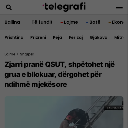
Ballina
Të fundit
Lajme
Botë
Ekono
Prishtina
Prizreni
Peja
Ferizaj
Gjakova
Mitrov
Lajme
>
Shqipëri
Zjarri pranë QSUT, shpëtohet një
grua e bllokuar, dërgohet për
ndihmë mjekësore