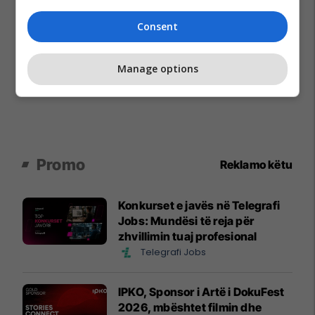
Consent
Manage options
Promo
Reklamo këtu
Konkurset e javës në Telegrafi
Jobs: Mundësi të reja për
zhvillimin tuaj profesional
Telegrafi Jobs
IPKO, Sponsor i Artë i DokuFest
2026, mbështet filmin dhe