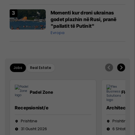
Momenti kur droni ukrainas
godet plazhin në Rusi, pranë
"pallatit të Putinit"
Evropa
Jobs
Real Estate
Padel Zone
Flex B
Recepsionist/e
Architect
Prishtine
Prishtinë
31 Gusht 2026
6 Shtator 2