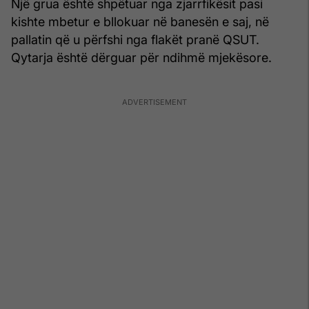
Një grua është shpëtuar nga zjarrfikësit pasi
kishte mbetur e bllokuar në banesën e saj, në
pallatin që u përfshi nga flakët pranë QSUT.
Qytarja është dërguar për ndihmë mjekësore.