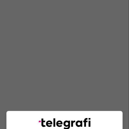
Tiranë
Video
Policia E Shtetit
Digjet Pallati