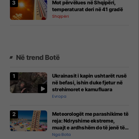
Mot përvëlues në Shqipëri,
temperaturat deri në 41 gradë
Shqipëri
Në trend Botë
Ukrainasit i kapin ushtarët rusë
në befasi, ishin duke fjetur në
strehimoret e kamufluara
Evropa
Meteorologët me parashikime të
reja: Ndryshime ekstreme,
muajt e ardhshëm do të jenë të
pazakontë
Nga Bota