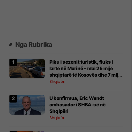
Nga Rubrika
Piku i sezonit turistik, fluks i
lartë në Morinë - mbi 25 mijë
shqiptarë të Kosovës dhe 7 mijë
mjete hyjnë në Shqipëri në
Shqipëri
vetëm tri orë
U konfirmua, Eric Wendt
ambasador i SHBA-së në
Shqipëri
Shqipëri