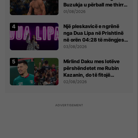
Buzukja u përball me thirrje
anti-shqiptare nga
01/08/2026
tribunat
Një pleskavicë e ngrënë
nga Dua Lipa në Prishtinë
në orën 04:28 të mëngjesit
- dhe bota digjitale serbe
03/08/2026
shpall gjendjen e luftës
Mirlind Daku mes lotëve
përshëndetet me Rubin
Kazanin, do të fitojë
miliona te Spartak Moska
02/08/2026