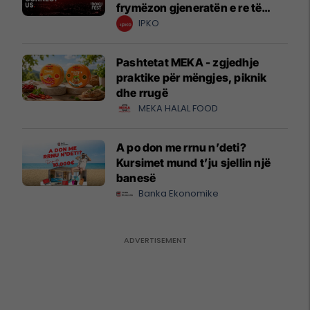
frymëzon gjeneratën e re të
krijuesve
IPKO
Pashtetat MEKA - zgjedhje
praktike për mëngjes, piknik
dhe rrugë
MEKA HALAL FOOD
A po don me rrnu n’deti?
Kursimet mund t’ju sjellin një
banesë
Banka Ekonomike