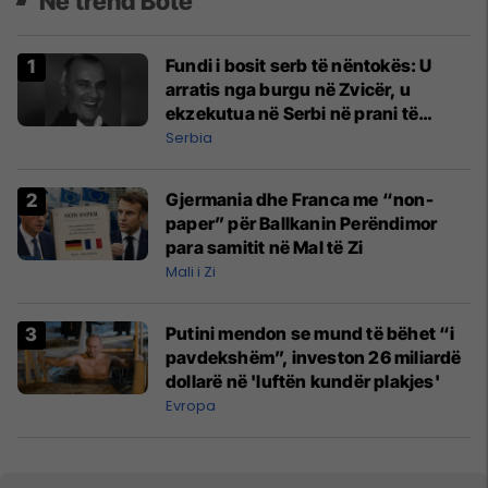
Në trend Botë
Fundi i bosit serb të nëntokës: U
arratis nga burgu në Zvicër, u
ekzekutua në Serbi në prani të
shefit të policisë
Serbia
Gjermania dhe Franca me “non-
paper” për Ballkanin Perëndimor
para samitit në Mal të Zi
Mali i Zi
Putini mendon se mund të bëhet “i
pavdekshëm”, investon 26 miliardë
dollarë në 'luftën kundër plakjes'
Evropa