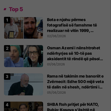
Top 5
Bota e njohu përmes
fotografisë së famshme të
realizuar në vitin 1999,
pensionohet Xajë Mustafa
02/06/2026
Osman Azemi i nënshtrohet
ndërhyrjes së 10-të pas
aksidentit të rëndë që pësoi
vitin e kaluar
01/06/2026
Rama në takimin me banorët e
Zvërnecit: Edhe 500 mijë veta
të dalin në shesh, ndërtimi i
resortit nuk anulohet
05/06/2026
SHBA ftoh pritjet për NATO,
Rubio: Kosova s’është në