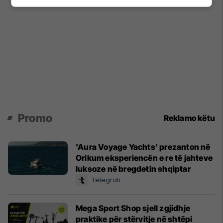
Promo
Reklamo këtu
'Aura Voyage Yachts' prezanton në
Orikum eksperiencën e re të jahteve
luksoze në bregdetin shqiptar
Telegrafi
Mega Sport Shop sjell zgjidhje
praktike për stërvitje në shtëpi