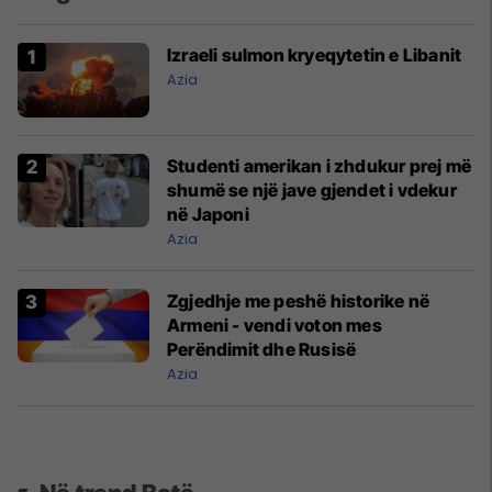
Izraeli sulmon kryeqytetin e Libanit
Azia
Studenti amerikan i zhdukur prej më
shumë se një jave gjendet i vdekur
në Japoni
Azia
Zgjedhje me peshë historike në
Armeni - vendi voton mes
Perëndimit dhe Rusisë
Azia