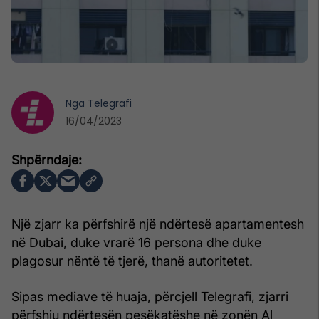
Nga
Telegrafi
16/04/2023
Një zjarr ka përfshirë një ndërtesë apartamentesh
në Dubai, duke vrarë 16 persona dhe duke
plagosur nëntë të tjerë, thanë autoritetet.
Sipas mediave të huaja, përcjell Telegrafi, zjarri
përfshiu ndërtesën pesëkatëshe në zonën Al