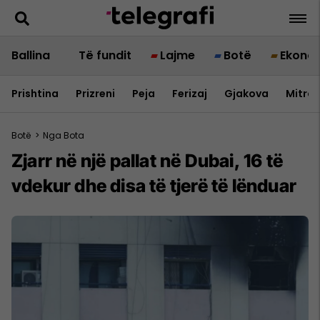
Ballina
Të fundit
Lajme
Botë
Ekono
Prishtina
Prizreni
Peja
Ferizaj
Gjakova
Mitrov
Botë
>
Nga Bota
Zjarr në një pallat në Dubai, 16 të
vdekur dhe disa të tjerë të lënduar