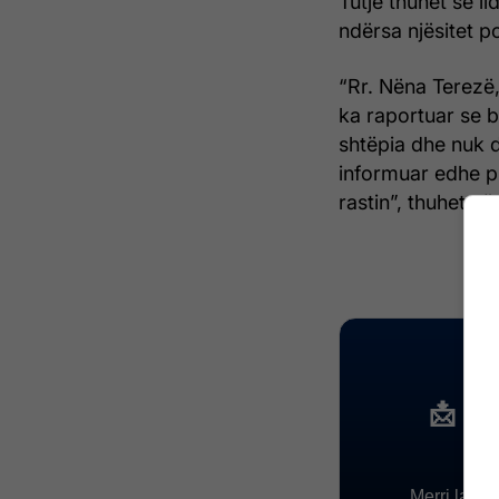
Tutje thuhet se l
ndërsa njësitet p
“Rr. Nëna Terezë
ka raportuar se b
shtëpia dhe nuk d
informuar edhe pr
rastin”, thuhet në