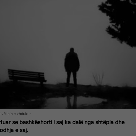
i vëllain e zhdukur
tuar se bashkëshorti i saj ka dalë nga shtëpia dhe
dhja e saj.