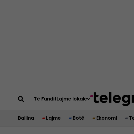
Të Fundit
Lajme lokale
Ballina
Lajme
Botë
Ekonomi
T