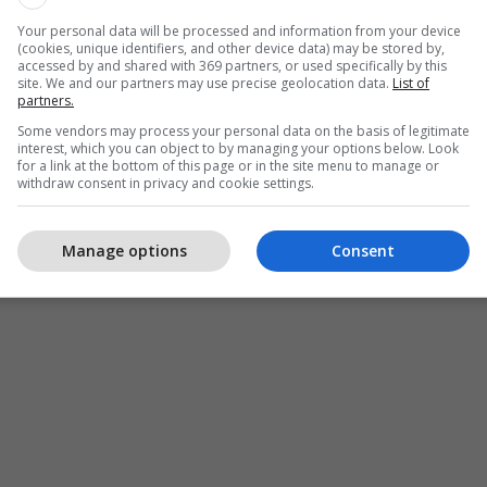
Your personal data will be processed and information from your device
(cookies, unique identifiers, and other device data) may be stored by,
accessed by and shared with 369 partners, or used specifically by this
site. We and our partners may use precise geolocation data.
List of
partners.
Some vendors may process your personal data on the basis of legitimate
interest, which you can object to by managing your options below. Look
for a link at the bottom of this page or in the site menu to manage or
withdraw consent in privacy and cookie settings.
Manage options
Consent