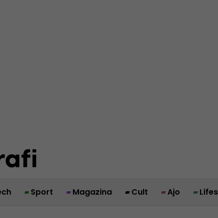
ech
Sport
Magazina
Cult
Ajo
Life