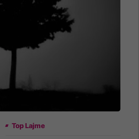
Top Lajme