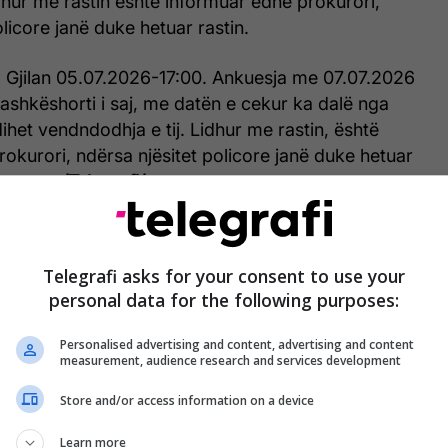
idhur me rastin është informuar edhe prokurori,
olicore janë duke hetuar rastin.
, Gjilan 05.07.2026-17:00. Ankuesja me 07.07.2026
ashkëshorti i saj, me datën e cekur ka dalë nga
ihet vendndodhja e tij. Lidhur me rastin, është
okurori, ndërsa njësitet policore janë duke hetuar
 raport.
/Telegrafi/
Telegrafi asks for your consent to use your
personal data for the following purposes:
Personalised advertising and content, advertising and content
measurement, audience research and services development
Store and/or access information on a device
Learn more