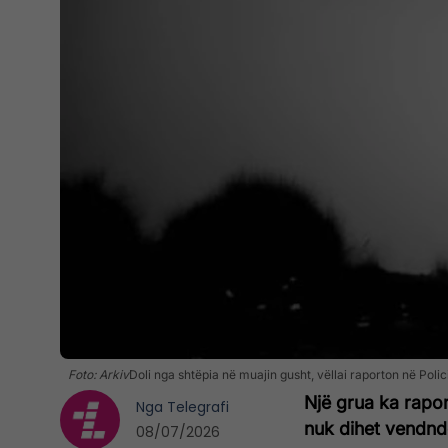
Foto: Arkiv
Doli nga shtëpia në muajin gusht, vëllai raporton në Polic
Një grua ka rapor
Nga
Telegrafi
nuk dihet vendndo
08/07/2026