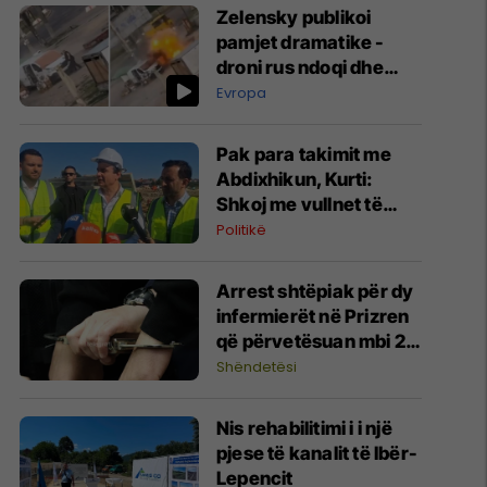
Zelensky publikoi
pamjet dramatike -
droni rus ndoqi dhe
sulmoi një civil
Evropa
ukrainas
​Pak para takimit me
Abdixhikun, Kurti:
Shkoj me vullnet të
mirë për marrëveshje
Politikë
​Arrest shtëpiak për dy
infermierët në Prizren
që përvetësuan mbi 2
mijë euro
Shëndetësi
​Nis rehabilitimi i i një
pjese të kanalit të Ibër-
Lepencit