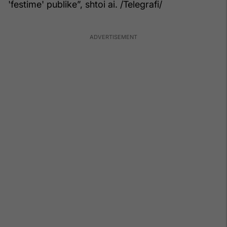
'festime' publike”, shtoi ai. /Telegrafi/