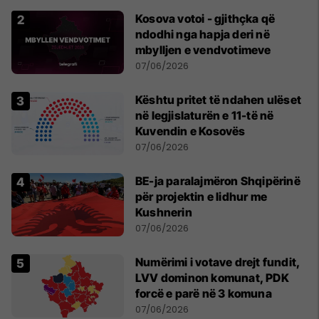
Kosova votoi - gjithçka që
ndodhi nga hapja deri në
mbylljen e vendvotimeve
07/06/2026
Kështu pritet të ndahen ulëset
në legjislaturën e 11-të në
Kuvendin e Kosovës
07/06/2026
BE-ja paralajmëron Shqipërinë
për projektin e lidhur me
Kushnerin
07/06/2026
Numërimi i votave drejt fundit,
LVV dominon komunat, PDK
forcë e parë në 3 komuna
07/06/2026