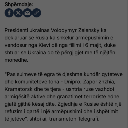
Presidenti ukrainas Volodymyr Zelensky ka
deklaruar se Rusia ka shkelur armëpushimin e
vendosur nga Kievi që nga fillimi i 6 majit, duke
shtuar se Ukraina do të përgjigjet me të njëjtën
monedhë.
"Pas sulmeve të egra të djeshme kundër qyteteve
dhe komuniteteve tona - Dnipro, Zaporizhzhia,
Kramatorsk dhe të tjera - ushtria ruse vazhdoi
armiqësitë aktive dhe granatimet terroriste edhe
gjatë gjithë kësaj dite. Zgjedhja e Rusisë është një
refuzim i qartë i një armëpushimi dhe i shpëtimit
të jetëve”, shtoi ai, transmeton Telegrafi.