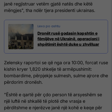
janë regjistruar vetëm gjatë natës dhe këtë
mëngjes", tha ndër tjera presidenti ukrainas.
Dronët rusë godasin kopshtin e
fëmijëve në Ukrainë, operacioni i
shpëtimit është duke u zhvilluar
Zelensky raportoi se që nga ora 10:00, forcat ruse
kishin kryer 1,820 shkelje të armëpushimit:
bombardime, përpjekje sulmesh, sulme ajrore dhe
përdorim dronësh.
"Është e qartë për çdo person të arsyeshëm se
një luftë në shkallë të plotë dhe vrasja e
përditshme e njerëzve janë një kohë e keqe për