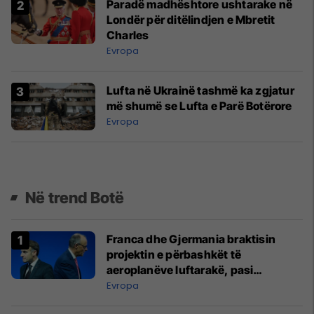
Paradë madhështore ushtarake në
Londër për ditëlindjen e Mbretit
Charles
Evropa
Lufta në Ukrainë tashmë ka zgjatur
më shumë se Lufta e Parë Botërore
Evropa
Në trend Botë
Franca dhe Gjermania braktisin
projektin e përbashkët të
aeroplanëve luftarakë, pasi
kompanitë nuk arrijnë marrëveshje
Evropa