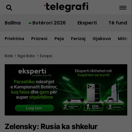
Ballina
Botërori 2026
Eksperti
Të fundit
Prishtina
Prizreni
Peja
Ferizaj
Gjakova
Mitrov
Botë
>
Nga Bota
>
Evropa
Zelensky: Rusia ka shkelur