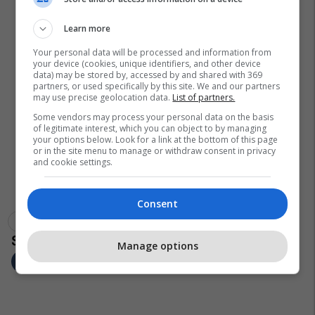
Learn more
Your personal data will be processed and information from
your device (cookies, unique identifiers, and other device
data) may be stored by, accessed by and shared with 369
partners, or used specifically by this site. We and our partners
may use precise geolocation data.
List of partners.
Some vendors may process your personal data on the basis
of legitimate interest, which you can object to by managing
your options below. Look for a link at the bottom of this page
or in the site menu to manage or withdraw consent in privacy
and cookie settings.
Consent
Volodymyr Zelensky
Kriza Në Ukrainë
Rusia
Ukraina
Manage options