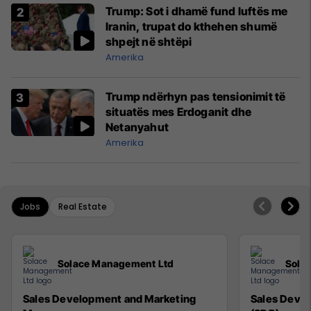
Trump: Sot i dhamë fund luftës me
Iranin, trupat do kthehen shumë
shpejt në shtëpi
Amerika
Trump ndërhyn pas tensionimit të
situatës mes Erdoganit dhe
Netanyahut
Amerika
Jobs
Real Estate
Solace Management Ltd
Sola
Sales Development and Marketing
Sales Deve