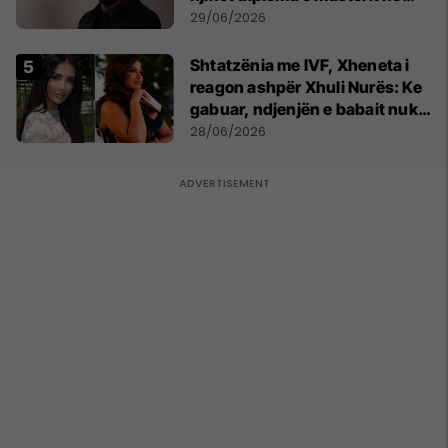
Psikologji në Zvicër
29/06/2026
Shtatzënia me IVF, Xheneta i
reagon ashpër Xhuli Nurës: Ke
gabuar, ndjenjën e babait nuk
mund t'ia plotësosh kurrë
28/06/2026