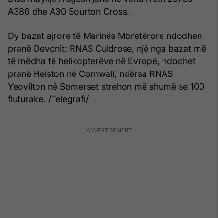
A386 dhe A30 Sourton Cross.
Dy bazat ajrore të Marinës Mbretërore ndodhen
pranë Devonit: RNAS Culdrose, një nga bazat më
të mëdha të helikopterëve në Evropë, ndodhet
pranë Helston në Cornwall, ndërsa RNAS
Yeovilton në Somerset strehon më shumë se 100
fluturake. /Telegrafi/