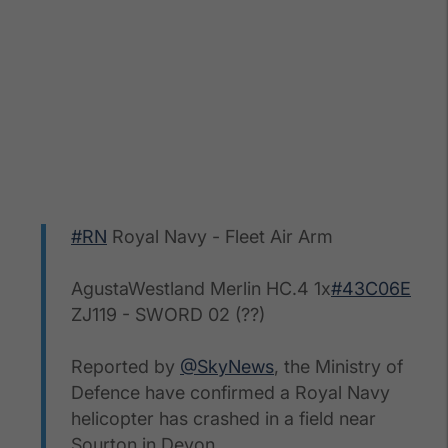
#RN
Royal Navy - Fleet Air Arm
AgustaWestland Merlin HC.4 1x
#43C06E
ZJ119 - SWORD 02 (??)
Reported by
@SkyNews
, the Ministry of
Defence have confirmed a Royal Navy
helicopter has crashed in a field near
Sourton in Devon.