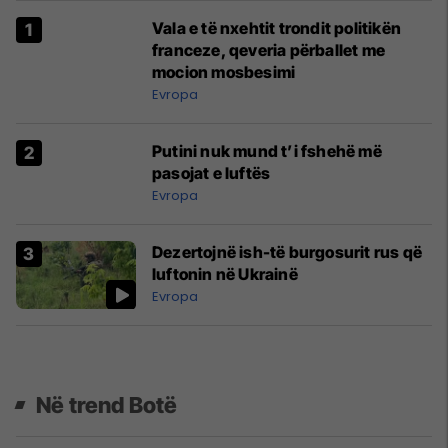
Vala e të nxehtit trondit politikën
franceze, qeveria përballet me
mocion mosbesimi
Evropa
Putini nuk mund t’i fshehë më
pasojat e luftës
Evropa
Dezertojnë ish-të burgosurit rus që
luftonin në Ukrainë
Evropa
Në trend Botë