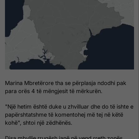
Marina Mbretërore tha se përplasja ndodhi pak
para orës 4 të mëngjesit të mërkurën.
"Një hetim është duke u zhvilluar dhe do të ishte e
papërshtatshme të komentohej më tej në këtë
kohë", shtoi një zëdhënës.
Disa mbyllje rrugësh janë në vend rreth zonës