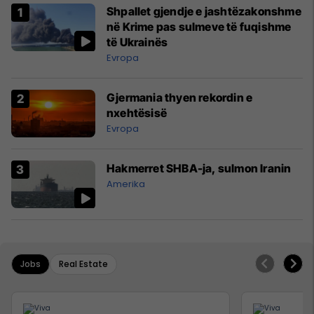
Shpallet gjendje e jashtëzakonshme
në Krime pas sulmeve të fuqishme
të Ukrainës
Evropa
Gjermania thyen rekordin e
nxehtësisë
Evropa
Hakmerret SHBA-ja, sulmon Iranin
Amerika
Jobs
Real Estate