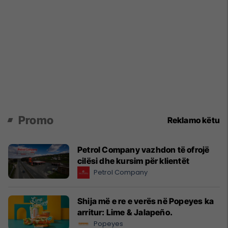
Promo
Reklamo këtu
Petrol Company vazhdon të ofrojë
cilësi dhe kursim për klientët
Petrol Company
Shija më e re e verës në Popeyes ka
arritur: Lime & Jalapeño.
Popeyes