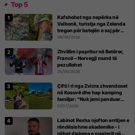
Top 5
Kafshohet nga nepërka në
Valbonë, turistja nga Zelanda
tregon për betejën e saj për
mbijetesë
28/06/2026
Zhvillim i papritur në Botëror,
Francë – Norvegji mund të
pezullohet
25/06/2026
Çifti i ri nga Zvicra zhvendoset
në Kosovë dhe hap kamping
familjar: "Nuk jemi penduar
asnjë ditë"
01/07/2026
Labinot Rexha njofton arritjen e
rëndësishme akademike - i
njihet diploma e masterit në