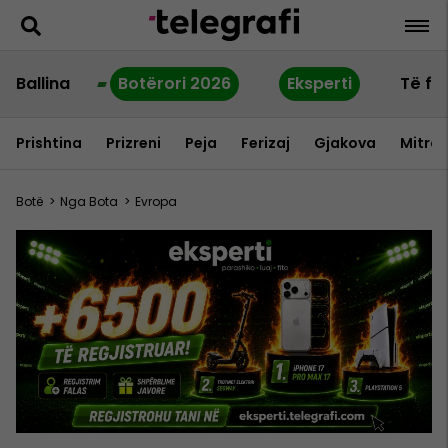
Ballina
Botërori 2026
Eksperti
Të fu
Prishtina
Prizreni
Peja
Ferizaj
Gjakova
Mitrov
Botë
>
Nga Bota
>
Evropa