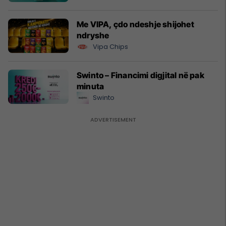
Me VIPA, çdo ndeshje shijohet
ndryshe
Vipa Chips
Swinto – Financimi digjital në pak
minuta
Swinto