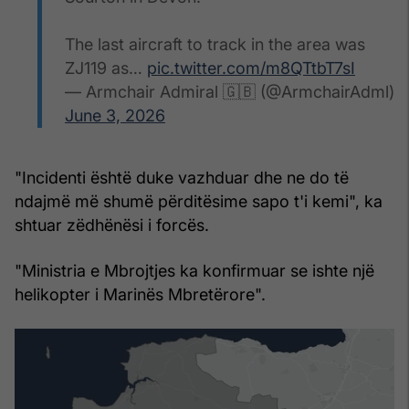
The last aircraft to track in the area was
ZJ119 as…
pic.twitter.com/m8QTtbT7sI
— Armchair Admiral 🇬🇧 (@ArmchairAdml)
June 3, 2026
"Incidenti është duke vazhduar dhe ne do të
ndajmë më shumë përditësime sapo t'i kemi", ka
shtuar zëdhënësi i forcës.
"Ministria e Mbrojtjes ka konfirmuar se ishte një
helikopter i Marinës Mbretërore".