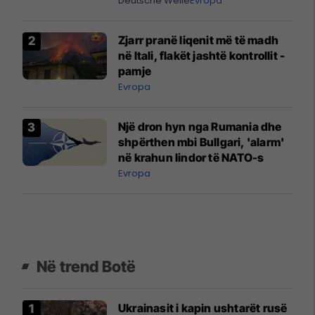
Deutsche Welle
Evropa
Zjarr pranë liqenit më të madh
në Itali, flakët jashtë kontrollit -
pamje
Evropa
Një dron hyn nga Rumania dhe
shpërthen mbi Bullgari, 'alarm'
në krahun lindor të NATO-s
Evropa
Në trend Botë
Ukrainasit i kapin ushtarët rusë