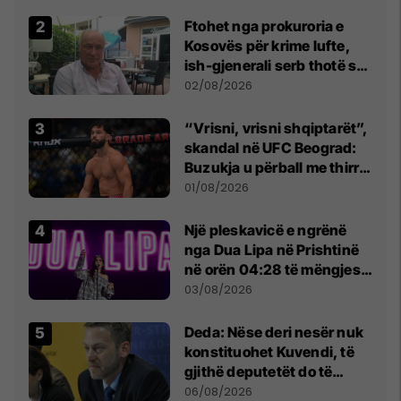
Ftohet nga prokuroria e
Kosovës për krime lufte,
ish-gjenerali serb thotë se
dikush e tradhtoi në
02/08/2026
Beograd
“Vrisni, vrisni shqiptarët”,
skandal në UFC Beograd:
Buzukja u përball me thirrje
anti-shqiptare nga
01/08/2026
tribunat
Një pleskavicë e ngrënë
nga Dua Lipa në Prishtinë
në orën 04:28 të mëngjesit
- dhe bota digjitale serbe
03/08/2026
shpall gjendjen e luftës
Deda: Nëse deri nesër nuk
konstituohet Kuvendi, të
gjithë deputetët do të
bëjnë shkelje të rëndë
06/08/2026