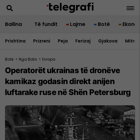
Ballina
Të fundit
Lajme
Botë
Ekono
Prishtina
Prizreni
Peja
Ferizaj
Gjakova
Mitrov
Botë
>
Nga Bota
>
Evropa
Operatorët ukrainas të dronëve
kamikaz godasin direkt anijen
luftarake ruse në Shën Petersburg