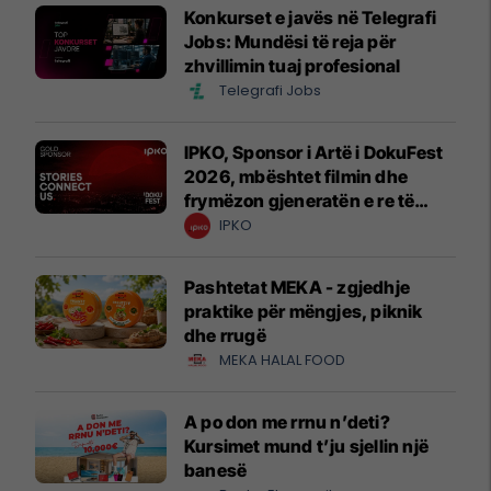
Konkurset e javës në Telegrafi
Jobs: Mundësi të reja për
zhvillimin tuaj profesional
Telegrafi Jobs
IPKO, Sponsor i Artë i DokuFest
2026, mbështet filmin dhe
frymëzon gjeneratën e re të
krijuesve
IPKO
Pashtetat MEKA - zgjedhje
praktike për mëngjes, piknik
dhe rrugë
MEKA HALAL FOOD
A po don me rrnu n’deti?
Kursimet mund t’ju sjellin një
banesë