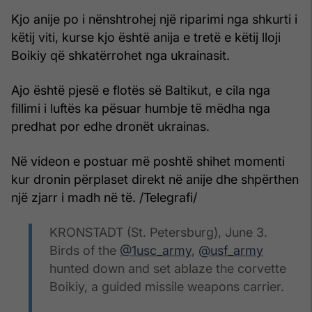
Kjo anije po i nënshtrohej një riparimi nga shkurti i
këtij viti, kurse kjo është anija e tretë e këtij lloji
Boikiy që shkatërrohet nga ukrainasit.
Ajo është pjesë e flotës së Baltikut, e cila nga
fillimi i luftës ka pësuar humbje të mëdha nga
predhat por edhe dronët ukrainas.
Në videon e postuar më poshtë shihet momenti
kur dronin përplaset direkt në anije dhe shpërthen
një zjarr i madh në të. /Telegrafi/
KRONSTADT (St. Petersburg), June 3.
Birds of the
@1usc_army
,
@usf_army
hunted down and set ablaze the corvette
Boikiy, a guided missile weapons carrier.