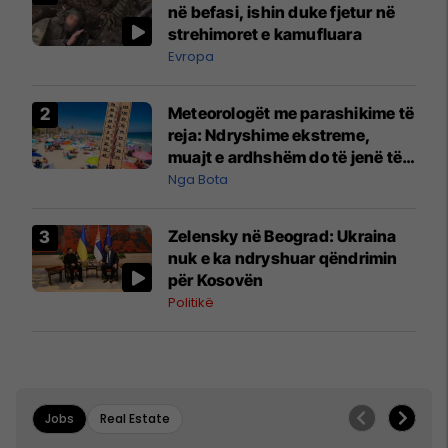
në befasi, ishin duke fjetur në
strehimoret e kamufluara
Evropa
Meteorologët me parashikime të
reja: Ndryshime ekstreme,
muajt e ardhshëm do të jenë të
pazakontë
Nga Bota
Zelensky në Beograd: Ukraina
nuk e ka ndryshuar qëndrimin
për Kosovën
Politikë
Jobs
Real Estate