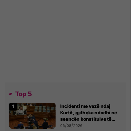
Top 5
Incidenti me vezë ndaj
Kurtit, gjithçka ndodhi në
seancën konstituive të
Kuvendit
06/08/2026