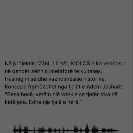
Në projektin “Zâni i Lirisë”, MOLOS e ka vendosur
në qendër zërin si metaforë të kujtesës,
trashëgimisë dhe vazhdimësisë historike.
Koncepti frymëzohet nga fjalët e Adem Jasharit:
“Besa besë, vetëm një vdekje se tjetër s’ka në
këtë jetë. Edhe një fjalë e mirë.”