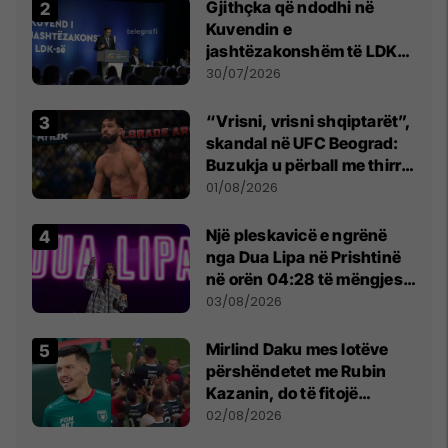
Gjithçka që ndodhi në
Kuvendin e
jashtëzakonshëm të LDK-
së
30/07/2026
“Vrisni, vrisni shqiptarët”,
skandal në UFC Beograd:
Buzukja u përball me thirrje
anti-shqiptare nga
01/08/2026
tribunat
Një pleskavicë e ngrënë
nga Dua Lipa në Prishtinë
në orën 04:28 të mëngjesit
- dhe bota digjitale serbe
03/08/2026
shpall gjendjen e luftës
Mirlind Daku mes lotëve
përshëndetet me Rubin
Kazanin, do të fitojë
miliona te Spartak Moska
02/08/2026