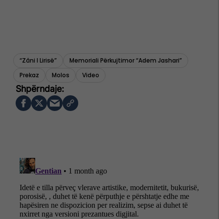
“zâni I Lirisë”
Memoriali Përkujtimor “adem Jashari”
Prekaz
Molos
Video