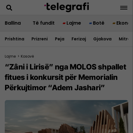
Ballina
Të fundit
Lajme
Botë
Ekono
Prishtina
Prizreni
Peja
Ferizaj
Gjakova
Mitrov
Lajme
>
Kosovë
“Zâni i Lirisë” nga MOLOS shpallet
fitues i konkursit për Memorialin
Përkujtimor “Adem Jashari”