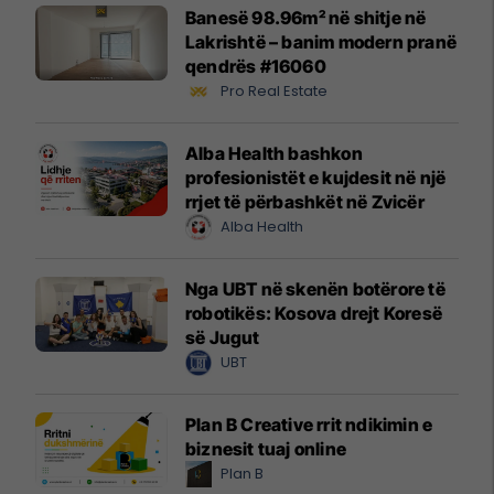
Banesë 98.96m² në shitje në
Lakrishtë – banim modern pranë
qendrës #16060
Pro Real Estate
Alba Health bashkon
profesionistët e kujdesit në një
rrjet të përbashkët në Zvicër
Alba Health
Nga UBT në skenën botërore të
robotikës: Kosova drejt Koresë
së Jugut
UBT
Plan B Creative rrit ndikimin e
biznesit tuaj online
Plan B