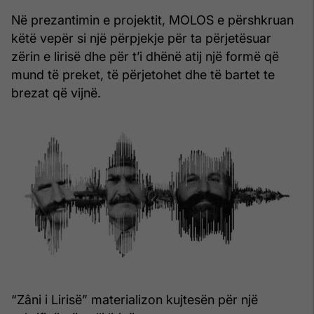
Në prezantimin e projektit, MOLOS e përshkruan
këtë vepër si një përpjekje për ta përjetësuar
zërin e lirisë dhe për t’i dhënë atij një formë që
mund të preket, të përjetohet dhe të bartet te
brezat që vijnë.
“Zâni i Lirisë” materializon kujtesën për një