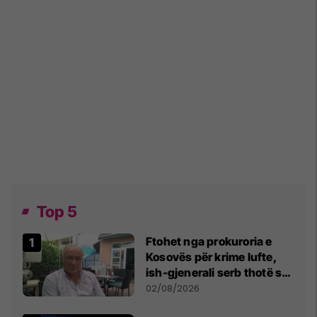
Top 5
Ftohet nga prokuroria e
Kosovës për krime lufte,
ish-gjenerali serb thotë se
dikush e tradhtoi në
02/08/2026
Beograd