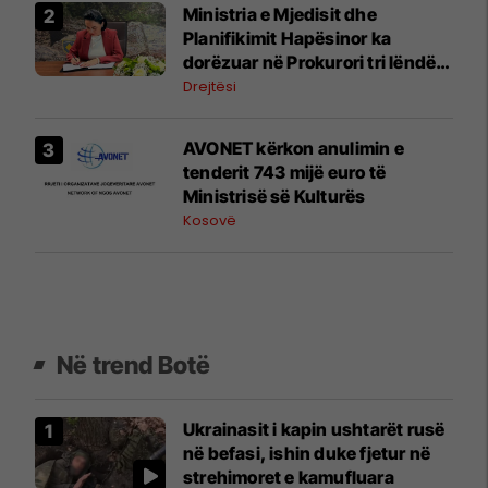
Ministria e Mjedisit dhe
Planifikimit Hapësinor ka
dorëzuar në Prokurori tri lëndë,
nën dyshimet për shpronësim
Drejtësi
dhe tjetërsim të pronës publike
AVONET kërkon anulimin e
tenderit 743 mijë euro të
Ministrisë së Kulturës
Kosovë
Në trend Botë
Ukrainasit i kapin ushtarët rusë
në befasi, ishin duke fjetur në
strehimoret e kamufluara