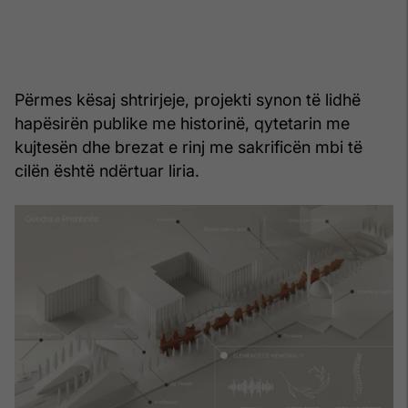
Përmes kësaj shtrirjeje, projekti synon të lidhë
hapësirën publike me historinë, qytetarin me
kujtesën dhe brezat e rinj me sakrificën mbi të
cilën është ndërtuar liria.