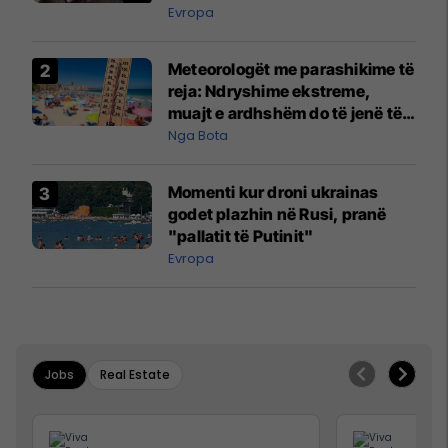
Evropa
Meteorologët me parashikime të
reja: Ndryshime ekstreme,
muajt e ardhshëm do të jenë të
pazakontë
Nga Bota
Momenti kur droni ukrainas
godet plazhin në Rusi, pranë
"pallatit të Putinit"
Evropa
Jobs
Real Estate