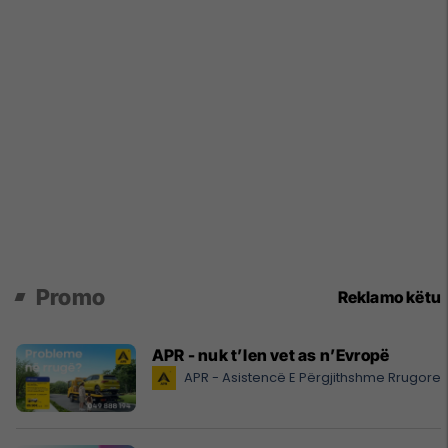
Promo
Reklamo këtu
APR - nuk t’len vet as n’Evropë
APR - Asistencë E Përgjithshme Rrugore