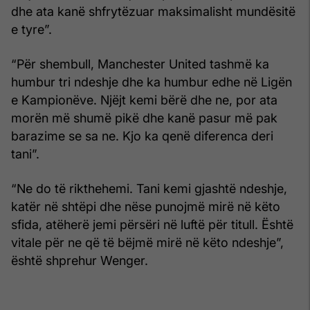
dhe ata kanë shfrytëzuar maksimalisht mundësitë
e tyre”.
“Për shembull, Manchester United tashmë ka
humbur tri ndeshje dhe ka humbur edhe në Ligën
e Kampionëve. Njëjt kemi bërë dhe ne, por ata
morën më shumë pikë dhe kanë pasur më pak
barazime se sa ne. Kjo ka qenë diferenca deri
tani”.
“Ne do të rikthehemi. Tani kemi gjashtë ndeshje,
katër në shtëpi dhe nëse punojmë mirë në këto
sfida, atëherë jemi përsëri në luftë për titull. Është
vitale për ne që të bëjmë mirë në këto ndeshje”,
është shprehur Wenger.