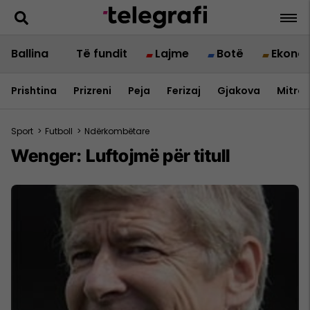
Ballina
Të fundit
Lajme
Botë
Ekono
Prishtina
Prizreni
Peja
Ferizaj
Gjakova
Mitrov
Sport
>
Futboll
>
Ndërkombëtare
Wenger: Luftojmë për titull