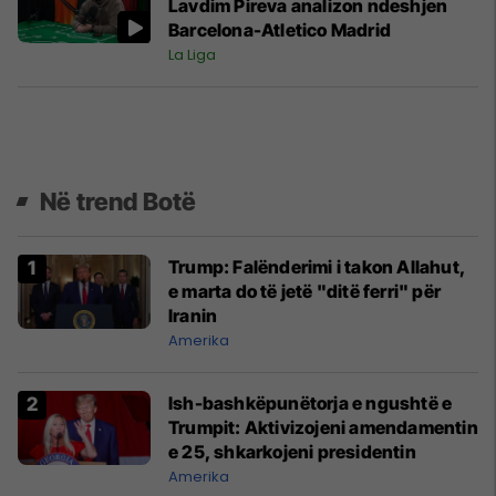
Lavdim Pireva analizon ndeshjen
Barcelona-Atletico Madrid
La Liga
Në trend Botë
Trump: Falënderimi i takon Allahut,
e marta do të jetë "ditë ferri" për
Iranin
Amerika
Ish-bashkëpunëtorja e ngushtë e
Trumpit: Aktivizojeni amendamentin
e 25, shkarkojeni presidentin
Amerika