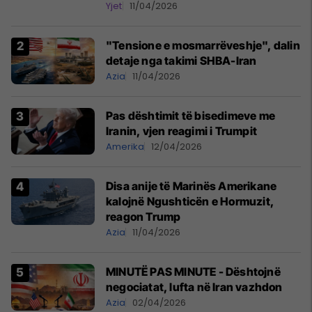
Yjet
11/04/2026
"Tensione e mosmarrëveshje", dalin
detaje nga takimi SHBA-Iran
Azia
11/04/2026
Pas dështimit të bisedimeve me
Iranin, vjen reagimi i Trumpit
Amerika
12/04/2026
Disa anije të Marinës Amerikane
kalojnë Ngushticën e Hormuzit,
reagon Trump
Azia
11/04/2026
MINUTË PAS MINUTE - Dështojnë
negociatat, lufta në Iran vazhdon
Azia
02/04/2026