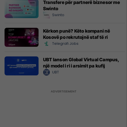
Transfere për partnerë biznesor me
Swinto
Swinto
Kërkon punë? Këto kompani në
Kosovë po rekrutojnë staf të ri
Telegrafi Jobs
UBT lanson Global Virtual Campus,
një model i ri i arsimit pa kufij
UBT