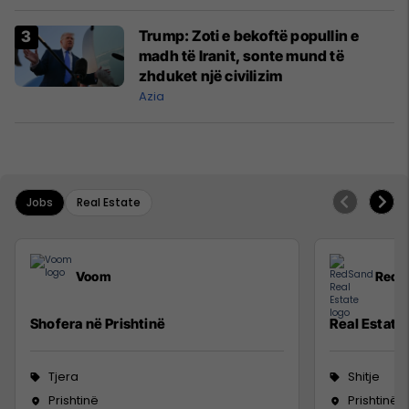
Trump: Zoti e bekoftë popullin e
madh të Iranit, sonte mund të
zhduket një civilizim
Azia
Jobs
Real Estate
Voom
RedS
Shofera në Prishtinë
Real Estate
Tjera
Shitje
Prishtinë
Prishtinë