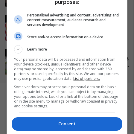
purposes:
06/04/2026
Personalised advertising and content, advertising and
Ish-zyrtari amerikan, Kent:
content measurement, audience research and
SHBA-ja do të largohet nga
services development
NATO dhe do ta mbështet
Store and/or access information on a device
Izraelin në një luftë të
09/04/2026
mundshme me Turqinë në Siri
Learn more
Komuniteti shqiptar do të
ndërtojë xhami moderne prej 15
Your personal data will be processed and information from
your device (cookies, unique identifiers, and other device
milionë frangash në St. Gallen
data) may be stored by, accessed by and shared with 369
të Zvicrës
05/04/2026
partners, or used specifically by this site. We and our partners
may use precise geolocation data.
List of partners.
Some vendors may process your personal data on the basis
of legitimate interest, which you can object to by managing
your options below. Look for a link at the bottom of this page
or in the site menu to manage or withdraw consent in privacy
and cookie settings.
Consent