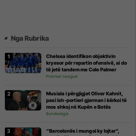
Nga Rubrika
Chelsea identifikon objektivin
kryesor për repartin ofensivë, ai do
të jetë tandem me Cole Palmer
Premier League
Musiala i përgjigjet Oliver Kahnit,
pasi ish-portieri gjerman i kërkoi të
mos shkoj në Kupën e Botës
Bundesliga
“Barcelonës i mungoi ky lojtar”,