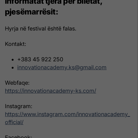
Informatat tjera për biletat,
pjesëmarrësit:
Hyrja në festival është falas.
Kontakt:
+383 45 922 250
innovationacademy.ks@gmail.com
Webfaqe:
https://innovationacademy-ks.com/
Instagram:
https://www.instagram.com/innovationacademy_
official/
Facebook: