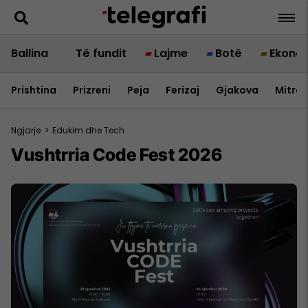
Ballina
Të fundit
Lajme
Botë
Ekono
Prishtina
Prizreni
Peja
Ferizaj
Gjakova
Mitrov
Ngjarje
>
Edukim dhe Tech
Vushtrria Code Fest 2026