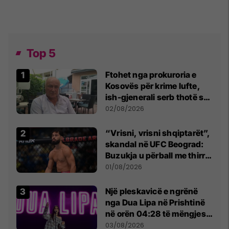
Top 5
Ftohet nga prokuroria e
Kosovës për krime lufte,
ish-gjenerali serb thotë se
dikush e tradhtoi në
02/08/2026
Beograd
“Vrisni, vrisni shqiptarët”,
skandal në UFC Beograd:
Buzukja u përball me thirrje
anti-shqiptare nga
01/08/2026
tribunat
Një pleskavicë e ngrënë
nga Dua Lipa në Prishtinë
në orën 04:28 të mëngjesit
- dhe bota digjitale serbe
03/08/2026