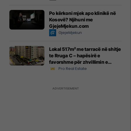
Po kërkoni mjek apo klinikë në
Kosovë? Njihuni me
GjejeMjekun.com
GjejeMjekun
Lokal 517m² me tarracë në shitje
te Rruga C – hapësirë e
favorshme për zhvillimin e
biznesit #15796
Pro Real Estate