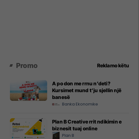
Promo
Reklamo këtu
A po don me rrnu n’deti?
Kursimet mund t’ju sjellin një
banesë
Banka Ekonomike
Plan B Creative rrit ndikimin e
biznesit tuaj online
Plan B