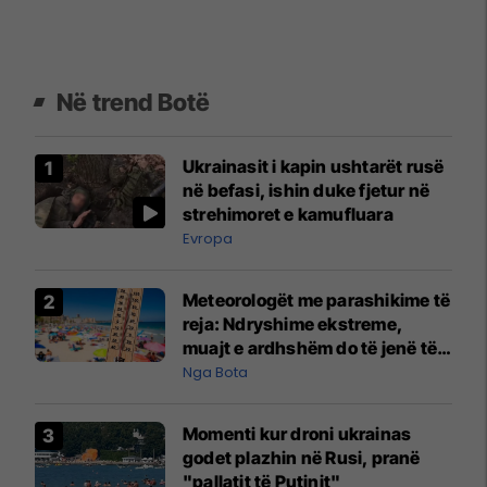
Në trend Botë
Ukrainasit i kapin ushtarët rusë
në befasi, ishin duke fjetur në
strehimoret e kamufluara
Evropa
Meteorologët me parashikime të
reja: Ndryshime ekstreme,
muajt e ardhshëm do të jenë të
pazakontë
Nga Bota
Momenti kur droni ukrainas
godet plazhin në Rusi, pranë
"pallatit të Putinit"