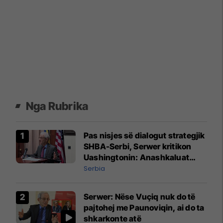
Nga Rubrika
Pas nisjes së dialogut strategjik
SHBA-Serbi, Serwer kritikon
Uashingtonin: Anashkaluat
Banjskën, sulmin ndaj KFOR-it
Serbia
dhe rrëmbimin e Policëve të
Kosovës
Serwer: Nëse Vuçiq nuk do të
pajtohej me Paunoviqin, ai do ta
shkarkonte atë