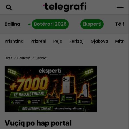
Ballina
Botërori 2026
Eksperti
Të fu
Prishtina
Prizreni
Peja
Ferizaj
Gjakova
Mitrov
Botë
>
Ballkan
>
Serbia
Vuçiq po hap portal