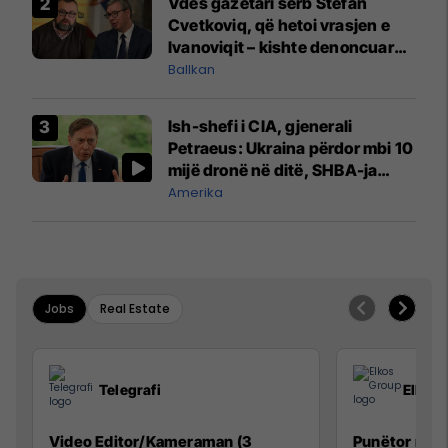
Vdes gazetari serb Stefan
Cvetkoviq, që hetoi vrasjen e
Ivanoviqit – kishte denoncuar
kërcënime ndaj vëllezërve
Ballkan
Vuçiq
Ish-shefi i CIA, gjenerali
Petraeus: Ukraina përdor mbi 10
mijë dronë në ditë, SHBA-ja
mbetet shumë prapa në
Amerika
prodhim
Jobs
Real Estate
Telegrafi
Elkos
Video Editor/Kameraman (3
Punëtor në 