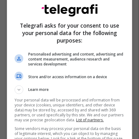
Telegrafi asks for your consent to use
your personal data for the following
Aleksandar Vuçiq
Serbia
purposes:
Personalised advertising and content, advertising and
content measurement, audience research and
services development
Store and/or access information on a device
Learn more
Your personal data will be processed and information from
your device (cookies, unique identifiers, and other device
data) may be stored by, accessed by and shared with 369
partners, or used specifically by this site. We and our partners
may use precise geolocation data.
List of partners.
Some vendors may process your personal data on the basis
of legitimate interest, which you can object to by managing
your options below. Look for a link at the bottom of this page