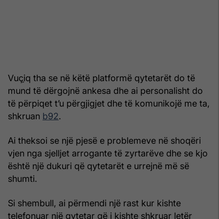
Vuç֛iq tha se në këtë platformë qytetarët do të
mund të dërgojnë ankesa dhe ai personalisht do
të përpiqet t’u përgjigjet dhe të komunikojë me ta,
shkruan
b92
.
Ai theksoi se një pjesë e problemeve në shoqëri
vjen nga sjelljet arrogante të zyrtarëve dhe se kjo
është një dukuri që qytetarët e urrejnë më së
shumti.
Si shembull, ai përmendi një rast kur kishte
telefonuar një qytetar që i kishte shkruar letër