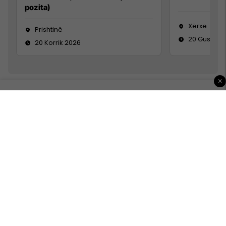
pozita)
Xërxe
Prishtinë
20 Gusht 2
20 Korrik 2026
×