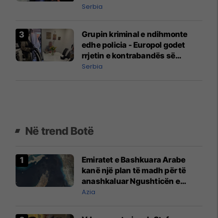
Serbia
Grupin kriminal e ndihmonte
edhe policia - Europol godet
rrjetin e kontrabandës së
migrantëve përmes Serbisë
Serbia
Në trend Botë
Emiratet e Bashkuara Arabe
kanë një plan të madh për të
anashkaluar Ngushticën e
Hormuzit
Azia