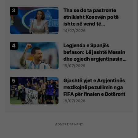
Tha se do ta pastronte
etnikisht Kosovën po të
ishte në vend të
Millosheviqit, Lëvizja e
14/07/2026
Qytetarëve të Lirë në Serbi
kërkon shkarkimin e
Legjenda e Spanjës
menjëhershëm të
befason: Lë jashtë Messin
Snezhana Paunoviq
dhe zgjedh argjentinasin
më të mirë në botë
15/07/2026
Gjashtë yjet e Argjentinës
rrezikojnë pezullimin nga
FIFA për finalen e Botërorit
16/07/2026