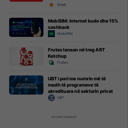
Shell
MobiSIM: Internet kudo dhe 15%
cashback
MobiSIM
Frutex lanson në treg ART
Ketchup
Frutex
UBT i pari me numrin më të
madh të programeve të
akredituara në sektorin privat
UBT