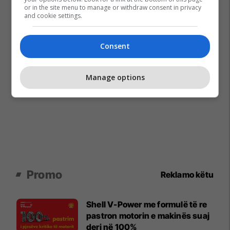
or in the site menu to manage or withdraw consent in privacy
and cookie settings.
Consent
Manage options
Promo
Reklamo këtu
Shell V-Power me formulë të re
pastron motorin e makinës suaj
deri në 100%