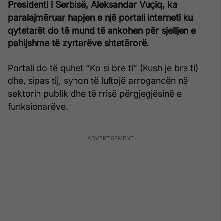
Presidenti i Serbisë, Aleksandar Vuçiq, ka
paralajmëruar hapjen e një portali interneti ku
qytetarët do të mund të ankohen për sjelljen e
pahijshme të zyrtarëve shtetërorë.
Portali do të quhet “Ko si bre ti” (Kush je bre ti)
dhe, sipas tij, synon të luftojë arrogancën në
sektorin publik dhe të rrisë përgjegjësinë e
funksionarëve.