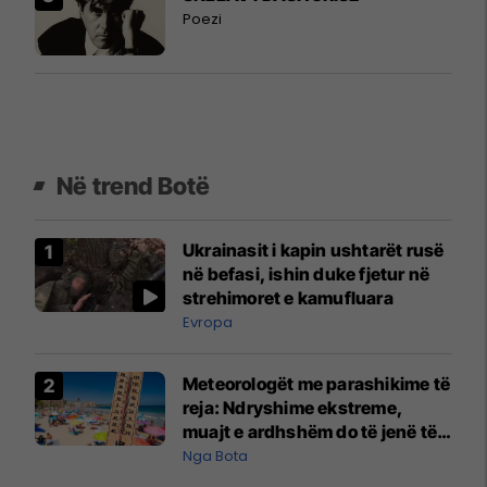
Poezi
Në trend Botë
Ukrainasit i kapin ushtarët rusë
në befasi, ishin duke fjetur në
strehimoret e kamufluara
Evropa
Meteorologët me parashikime të
reja: Ndryshime ekstreme,
muajt e ardhshëm do të jenë të
pazakontë
Nga Bota