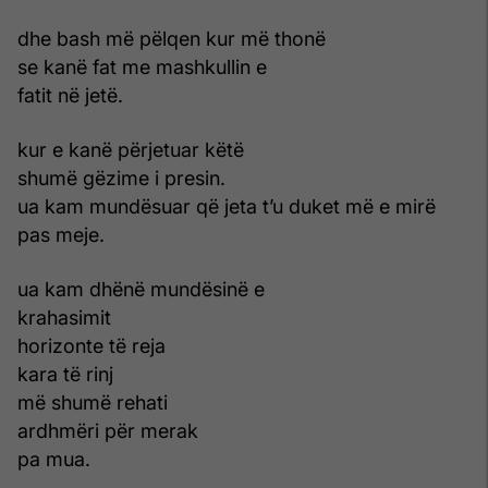
dhe bash më pëlqen kur më thonë
se kanë fat me mashkullin e
fatit në jetë.
kur e kanë përjetuar këtë
shumë gëzime i presin.
ua kam mundësuar që jeta t’u duket më e mirë
pas meje.
ua kam dhënë mundësinë e
krahasimit
horizonte të reja
kara të rinj
më shumë rehati
ardhmëri për merak
pa mua.