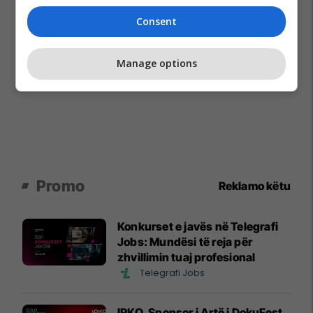
Consent
Manage options
Promo
Reklamo këtu
Konkurset e javës në Telegrafi
Jobs: Mundësi të reja për
zhvillimin tuaj profesional
Telegrafi Jobs
IPKO, Sponsor i Artë i DokuFest