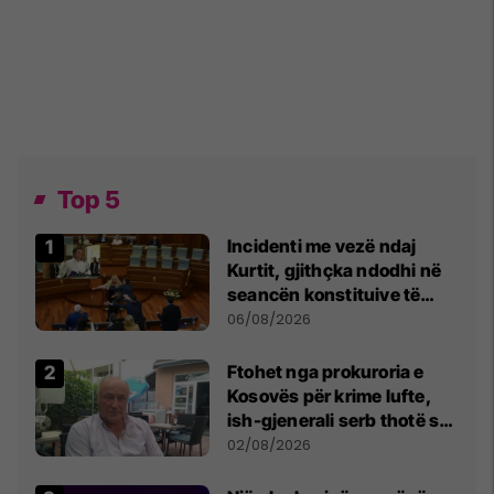
Top 5
Incidenti me vezë ndaj
Kurtit, gjithçka ndodhi në
seancën konstituive të
Kuvendit
06/08/2026
Ftohet nga prokuroria e
Kosovës për krime lufte,
ish-gjenerali serb thotë se
dikush e tradhtoi në
02/08/2026
Beograd