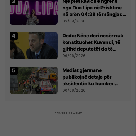
Një pleskavicë e ngrënë
nga Dua Lipa në Prishtinë
në orën 04:28 të mëngjesit
- dhe bota digjitale serbe
03/08/2026
shpall gjendjen e luftës
Deda: Nëse deri nesër nuk
konstituohet Kuvendi, të
gjithë deputetët do të
bëjnë shkelje të rëndë
06/08/2026
kushtetuese
Mediat gjermane
publikojnë detaje për
aksidentin ku humbën
jetën tre mërgimtarë nga
06/08/2026
Komogllava e Ferizajt