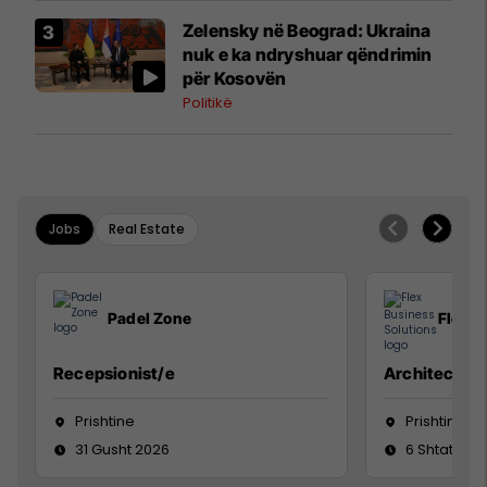
Zelensky në Beograd: Ukraina
nuk e ka ndryshuar qëndrimin
për Kosovën
Politikë
Jobs
Real Estate
Padel Zone
Flex B
Recepsionist/e
Architect
Prishtine
Prishtinë
31 Gusht 2026
6 Shtator 2