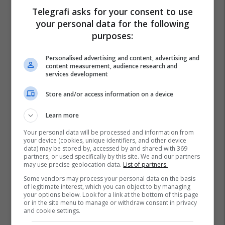
Charles Bukowski
Fadil Bajraj
Telegrafi asks for your consent to use
your personal data for the following
purposes:
Personalised advertising and content, advertising and
content measurement, audience research and
services development
Store and/or access information on a device
Learn more
Your personal data will be processed and information from
your device (cookies, unique identifiers, and other device
data) may be stored by, accessed by and shared with 369
partners, or used specifically by this site. We and our partners
may use precise geolocation data.
List of partners.
Some vendors may process your personal data on the basis
of legitimate interest, which you can object to by managing
your options below. Look for a link at the bottom of this page
or in the site menu to manage or withdraw consent in privacy
and cookie settings.