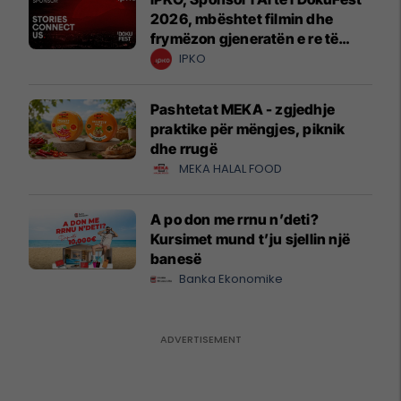
2026, mbështet filmin dhe
frymëzon gjeneratën e re të
krijuesve
IPKO
Pashtetat MEKA - zgjedhje
praktike për mëngjes, piknik
dhe rrugë
MEKA HALAL FOOD
A po don me rrnu n’deti?
Kursimet mund t’ju sjellin një
banesë
Banka Ekonomike