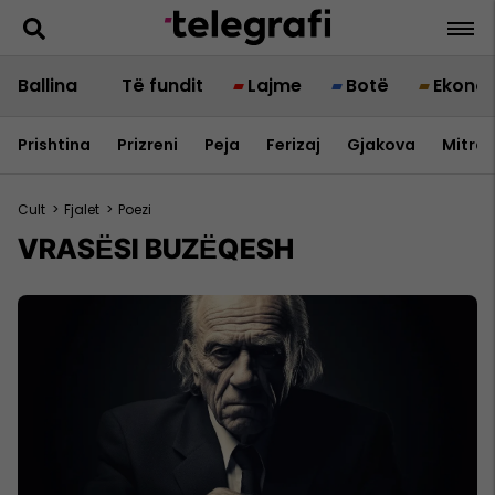
Ballina
Të fundit
Lajme
Botë
Ekono
Prishtina
Prizreni
Peja
Ferizaj
Gjakova
Mitrov
Cult
>
Fjalet
>
Poezi
VRASЁSI BUZЁQESH