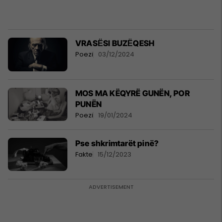
VRASЁSI BUZЁQESH
Poezi
03/12/2024
MOS MA KËQYRË GUNËN, POR
PUNËN
Poezi
19/01/2024
Pse shkrimtarët pinë?
Fakte
15/12/2023