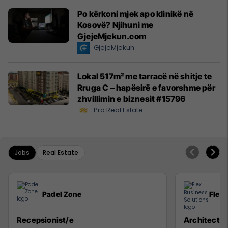
Po kërkoni mjek apo klinikë në
Kosovë? Njihuni me
GjejeMjekun.com
GjejeMjekun
Lokal 517m² me tarracë në shitje te
Rruga C – hapësirë e favorshme për
zhvillimin e biznesit #15796
Pro Real Estate
Jobs
Real Estate
Padel Zone
Flex 
Recepsionist/e
Architect