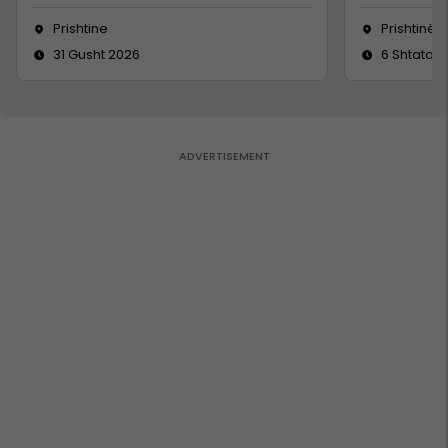
Prishtine
Prishtinë
31 Gusht 2026
6 Shtator 