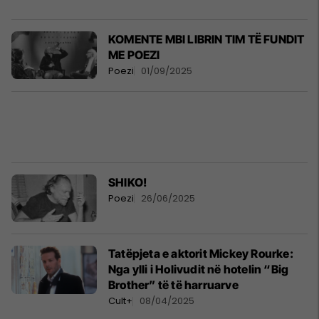
KOMENTE MBI LIBRIN TIM TË FUNDIT
ME POEZI
Poezi
01/09/2025
SHIKO!
Poezi
26/06/2025
Tatëpjeta e aktorit Mickey Rourke:
Nga ylli i Holivudit në hotelin “Big
Brother” të të harruarve
Cult+
08/04/2025