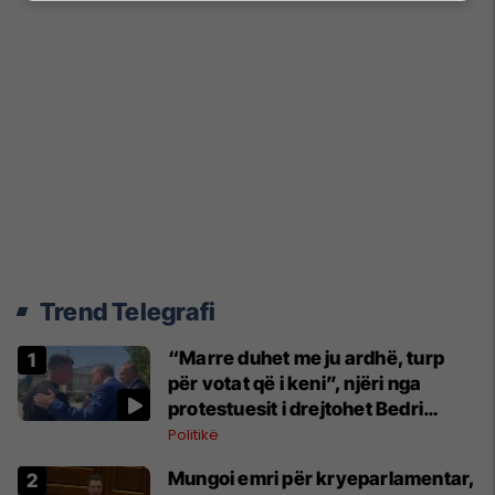
Trend Telegrafi
“Marre duhet me ju ardhë, turp
për votat që i keni”, njëri nga
protestuesit i drejtohet Bedri
Hamzës
Politikë
Mungoi emri për kryeparlamentar,