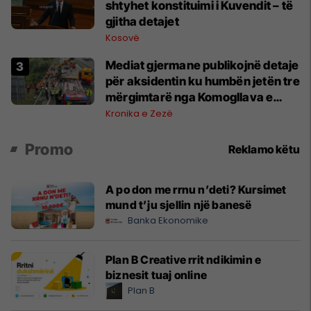
shtyhet konstituimi i Kuvendit – të
gjitha detajet
Kosovë
Mediat gjermane publikojnë detaje
për aksidentin ku humbën jetën tre
mërgimtarë nga Komogllava e
Ferizajt
Kronika e Zezë
Promo
Reklamo këtu
A po don me rrnu n’deti? Kursimet
mund t’ju sjellin një banesë
Banka Ekonomike
Plan B Creative rrit ndikimin e
biznesit tuaj online
Plan B