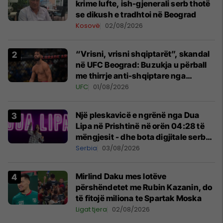
krime lufte, ish-gjenerali serb thotë
se dikush e tradhtoi në Beograd
Kosovë
02/08/2026
“Vrisni, vrisni shqiptarët”, skandal
në UFC Beograd: Buzukja u përball
me thirrje anti-shqiptare nga
tribunat
UFC
01/08/2026
Një pleskavicë e ngrënë nga Dua
Lipa në Prishtinë në orën 04:28 të
mëngjesit - dhe bota digjitale serbe
shpall gjendjen e luftës
Serbia
03/08/2026
Mirlind Daku mes lotëve
përshëndetet me Rubin Kazanin, do
të fitojë miliona te Spartak Moska
Ligat tjera
02/08/2026