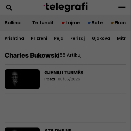
Ballina
Të fundit
Lajme
Botë
Ekono
Prishtina
Prizreni
Peja
Ferizaj
Gjakova
Mitrov
Charles Bukowski
55 Artikuj
GJENIU I TURMËS
Poezi
06/05/2026
ATA DHE NE