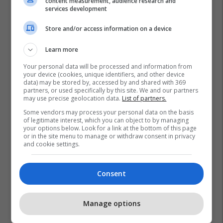
content measurement, audience research and
1
services development
Store and/or access information on a device
Learn more
Your personal data will be processed and information from
your device (cookies, unique identifiers, and other device
data) may be stored by, accessed by and shared with 369
partners, or used specifically by this site. We and our partners
may use precise geolocation data.
List of partners.
Some vendors may process your personal data on the basis
of legitimate interest, which you can object to by managing
your options below. Look for a link at the bottom of this page
or in the site menu to manage or withdraw consent in privacy
and cookie settings.
Consent
Manage options