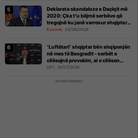
​Deklarata skandaloze e Daçiqit më
2020: Çka t'u bëjmë serbëve që
tregojnë ku janë varrosur shqiptarët
në Serbi
Kosovë
03/08/2026
‘Luftëtari’ shqiptar bën shqiponjën
në mes të Beogradit - serbët e
cilësojnë provokim, ai e cilëson
simbol të identitetit
UFC
31/07/2026