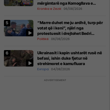
mërgimtarë nga Komogllava e
Ferizajt
Kronika e Zezë
06/08/2026
“Marre duhet me ju ardhë, turp për
votat që i keni”, njëri nga
protestuesit i drejtohet Bedri
Hamzës
Politikë
06/08/2026
Ukrainasit i kapin ushtarët rusë në
befasi, ishin duke fjetur në
strehimoret e kamufluara
Evropa
04/08/2026