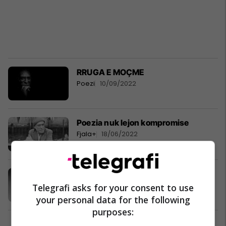
RRUGA E MOÇME
Poezi
10/09/2022
Poezia nuk lejon kompromise
Fjala+
18/06/2022
SI TË BËHESH SHKRIMTAR I MADH
Poezi
23/03/2022
Telegrafi asks for your consent to use
your personal data for the following
purposes: