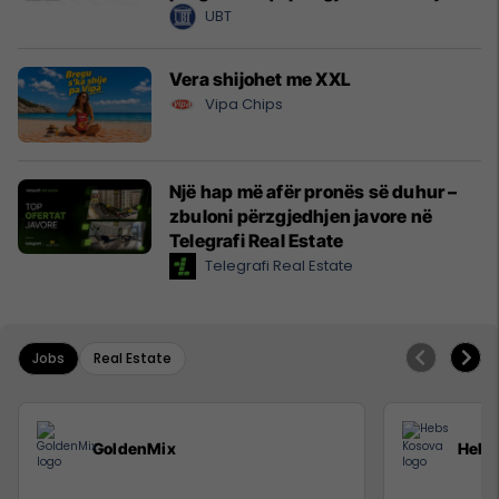
UBT
Vera shijohet me XXL
Vipa Chips
Një hap më afër pronës së duhur –
zbuloni përzgjedhjen javore në
Telegrafi Real Estate
Telegrafi Real Estate
Jobs
Real Estate
GoldenMix
Hebs