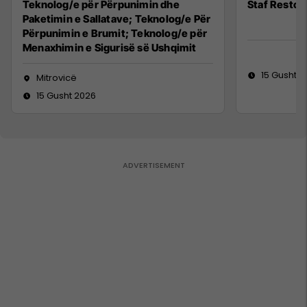
Teknolog/e për Përpunimin dhe
Staf Restor
Paketimin e Sallatave; Teknolog/e Për
Përpunimin e Brumit; Teknolog/e për
Menaxhimin e Sigurisë së Ushqimit
15 Gusht 2
Mitrovicë
15 Gusht 2026