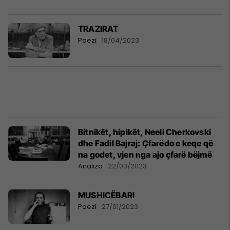
TRAZIRAT
Poezi
18/04/2023
Bitnikët, hipikët, Neeli Cherkovski
dhe Fadil Bajraj: Çfarëdo e keqe që
na godet, vjen nga ajo çfarë bëjmë
Analiza
22/03/2023
MUSHICËBARI
Poezi
27/01/2023