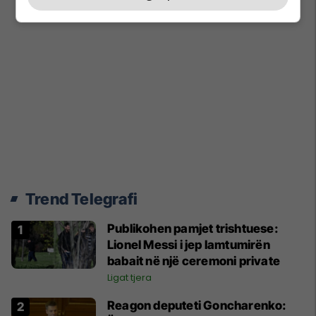
Trend Telegrafi
Publikohen pamjet trishtuese:
Lionel Messi i jep lamtumirën
babait në një ceremoni private
Ligat tjera
Reagon deputeti Goncharenko: