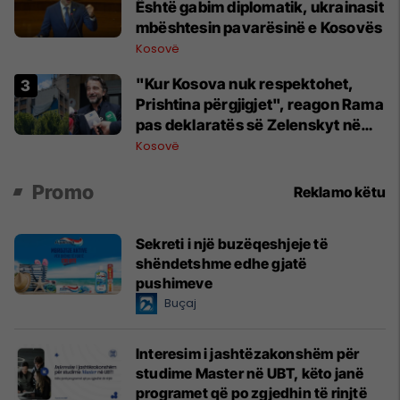
Është gabim diplomatik, ukrainasit
mbështesin pavarësinë e Kosovës
Kosovë
"Kur Kosova nuk respektohet,
Prishtina përgjigjet", reagon Rama
pas deklaratës së Zelenskyt në
Beograd
Kosovë
Promo
Reklamo këtu
Sekreti i një buzëqeshjeje të
shëndetshme edhe gjatë
pushimeve
Buçaj
Interesim i jashtëzakonshëm për
studime Master në UBT, këto janë
programet që po zgjedhin të rinjtë