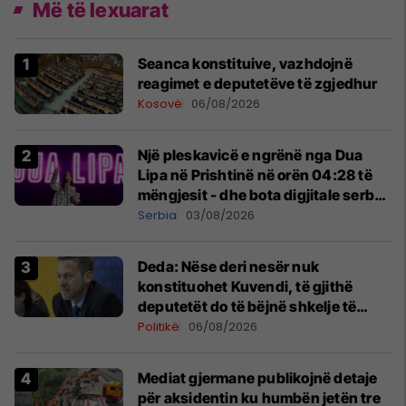
Më të lexuarat
Seanca konstituive, vazhdojnë
reagimet e deputetëve të zgjedhur
Kosovë
06/08/2026
Një pleskavicë e ngrënë nga Dua
Lipa në Prishtinë në orën 04:28 të
mëngjesit - dhe bota digjitale serbe
shpall gjendjen e luftës
Serbia
03/08/2026
Deda: Nëse deri nesër nuk
konstituohet Kuvendi, të gjithë
deputetët do të bëjnë shkelje të
rëndë kushtetuese
Politikë
06/08/2026
Mediat gjermane publikojnë detaje
për aksidentin ku humbën jetën tre