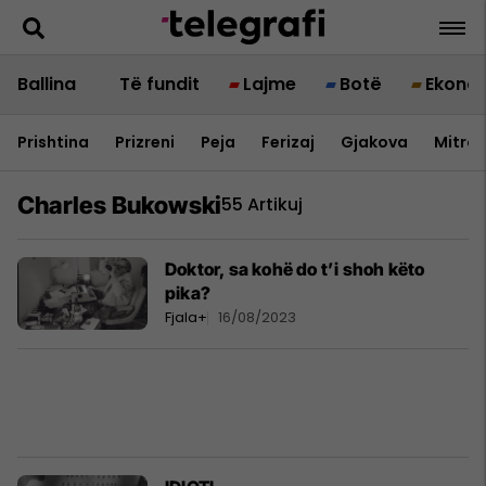
Ballina
Të fundit
Lajme
Botë
Ekono
Prishtina
Prizreni
Peja
Ferizaj
Gjakova
Mitrov
Charles Bukowski
55 Artikuj
Doktor, sa kohë do t’i shoh këto
pika?
Fjala+
16/08/2023