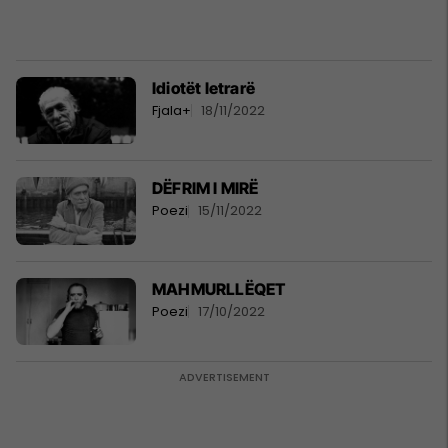
Idiotët letrarë
Fjala+
18/11/2022
DËFRIM I MIRË
Poezi
15/11/2022
MAHMURLLËQET
Poezi
17/10/2022