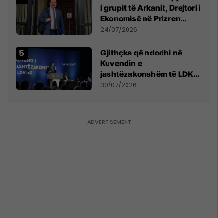
i grupit të Arkanit, Drejtori i
Ekonomisë në Prizren
mohon pretendimet
24/07/2026
Gjithçka që ndodhi në
Kuvendin e
jashtëzakonshëm të LDK-
së
30/07/2026