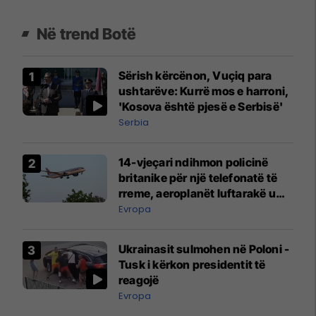
Në trend Botë
Sërish kërcënon, Vuçiq para
ushtarëve: Kurrë mos e harroni,
'Kosova është pjesë e Serbisë'
Serbia
14-vjeçari ndihmon policinë
britanike për një telefonatë të
rreme, aeroplanët luftarakë u
ngritën në ajër për të
Evropa
interceptuar fluturaken e Qatar
Airways që po shkonte drejt
Ukrainasit sulmohen në Poloni -
Mançesterit
Tusk i kërkon presidentit të
reagojë
Evropa