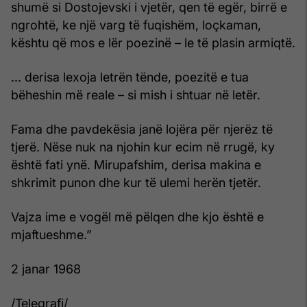
shumë si Dostojevski i vjetër, qen të egër, birrë e
ngrohtë, ke një varg të fuqishëm, loçkaman,
kështu që mos e lër poezinë – le të plasin armiqtë.
... derisa lexoja letrën tënde, poezitë e tua
bëheshin më reale – si mish i shtuar në letër.
Fama dhe pavdekësia janë lojëra për njerëz të
tjerë. Nëse nuk na njohin kur ecim në rrugë, ky
është fati ynë. Mirupafshim, derisa makina e
shkrimit punon dhe kur të ulemi herën tjetër.
Vajza ime e vogël më pëlqen dhe kjo është e
mjaftueshme.”
2 janar 1968
/Telegrafi/