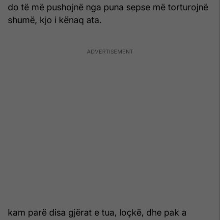
do të më pushojnë nga puna sepse më torturojnë
shumë, kjo i kënaq ata.
kam parë disa gjërat e tua, loçkë, dhe pak a