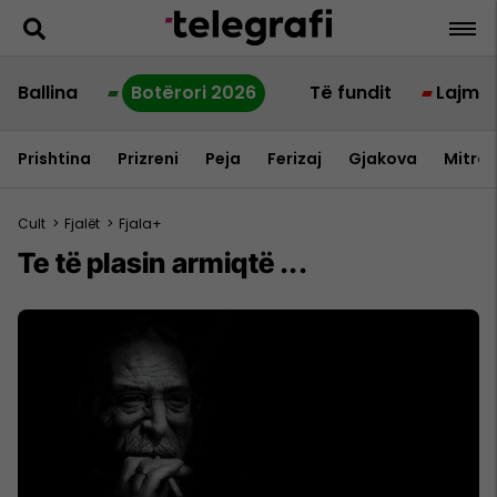
Ballina
Botërori 2026
Të fundit
Lajme
Prishtina
Prizreni
Peja
Ferizaj
Gjakova
Mitrov
Cult
>
Fjalët
>
Fjala+
Te të plasin armiqtë ...