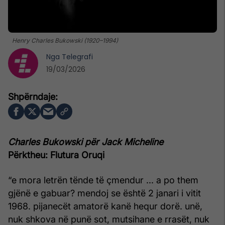
Henry Charles Bukowski (1920–1994)
Nga
Telegrafi
19/03/2026
Charles Bukowski për Jack Micheline
Përktheu: Flutura Oruqi
“e mora letrën tënde të çmendur ... a po them
gjënë e gabuar? mendoj se është 2 janari i vitit
1968. pijanecët amatorë kanë hequr dorë. unë,
nuk shkova në punë sot, mutsihane e rrasët, nuk