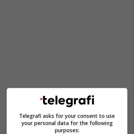
Telegrafi asks for your consent to use
Jack Micheline
Charles Bukowski
Flutura Oruqi
your personal data for the following
purposes: