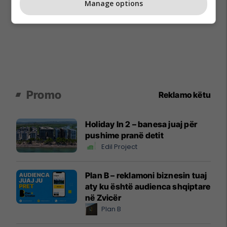
Manage options
Promo
Reklamo këtu
Holiday In 2 – banesa juaj për
pushime pranë detit
Edil Project
Plan B – reklamoni biznesin tuaj
aty ku është audienca shqiptare
në Zvicër
Plan B