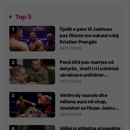
Top 5
Fjalët e para të Joshuas
pas fitores me nokaut ndaj
Kristian Prengës
26/07/2026
Pesë ditë pas marrjes së
detyrës, shefi i ri i ushtrisë
ukrainase urdhëron
kontroll të madh
26/07/2026
Vetëm dy raunde dhe
miliona euro në xhep,
zbulohet sa fituan Joshua
e Prenga
26/07/2026
Vëllai iu etiketua si pjesëtar