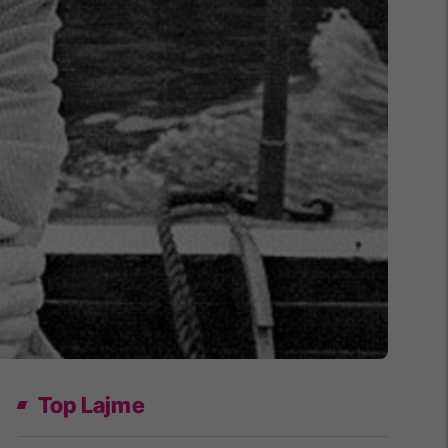
Top Lajme