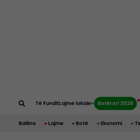
Të Fundit
Lajme lokale
Botërori 2026
Ballina
Lajme
Botë
Ekonomi
T