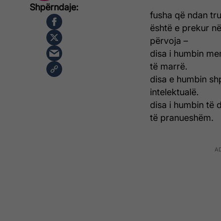
fusha që ndan tru
është e prekur 
përvoja –
disa i humbin me
të marrë.
disa e humbin shp
intelektualë.
disa i humbin të 
të pranueshëm.