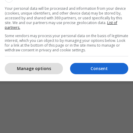
Your personal data will be processed and information from your device
(cookies, unique identifiers, and other device data) may be stored by,
accessed by and shared with 369 partners, or used specifically by this
site. We and our partners may use precise geolocation data.
List of
partners.
Some vendors may process your personal data on the basis of legitimate
interest, which you can object to by managing your options below. Look
for a link at the bottom of this page or in the site menu to manage or
withdraw consent in privacy and cookie settings.
Manage options
Consent