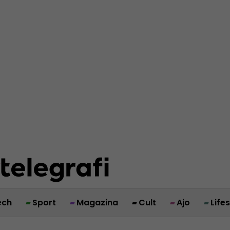
ech
Sport
Magazina
Cult
Ajo
Life