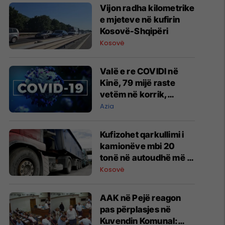
​Vijon radha kilometrike
e mjeteve në kufirin
Kosovë-Shqipëri
Kosovë
Valë e re COVIDI në
Kinë, 79 mijë raste
vetëm në korrik,
autoritetet: Nuk ka
Azia
arsye për alarm
Kufizohet qarkullimi i
kamionëve mbi 20
tonë në autoudhë më 1
gusht
Kosovë
AAK në Pejë reagon
pas përplasjes në
Kuvendin Komunal: