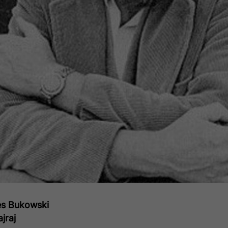
es Bukowski
jraj