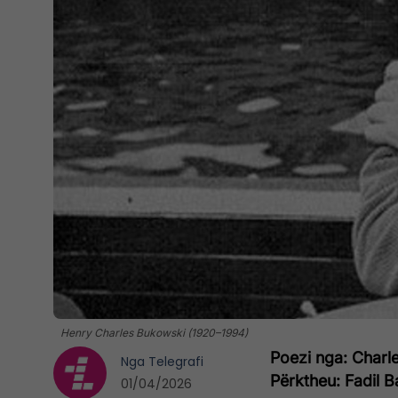
Henry Charles Bukowski (1920–1994)
Poezi nga: Charl
Nga
Telegrafi
Përktheu: Fadil Ba
01/04/2026