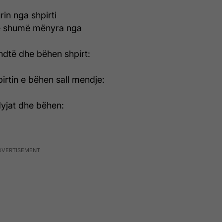
rin nga shpirti
në shumë mënyra nga
ndtë dhe bëhen shpirt:
irtin e bëhen sall mendje:
dyjat dhe bëhen: