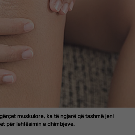
gërçet muskulore, ka të ngjarë që tashmë jeni
et për lehtësimin e dhimbjeve.