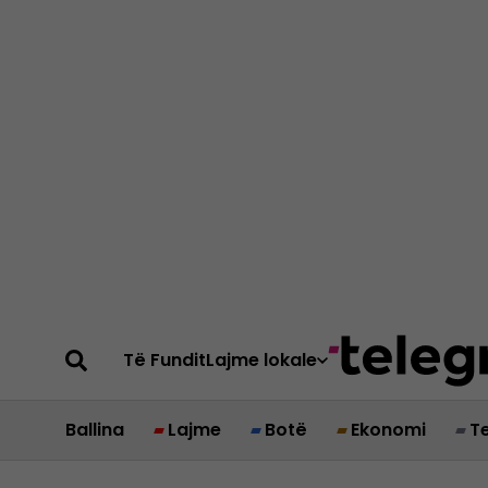
Të Fundit
Lajme lokale
Ballina
Lajme
Botë
Ekonomi
T