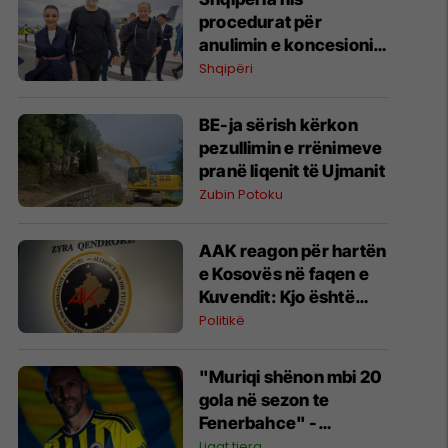
procedurat për
anulimin e koncesionit
të Aeroportit të Vlorës
Shqipëri
BE-ja sërish kërkon
pezullimin e rrënimeve
pranë liqenit të Ujmanit
Zubin Potoku
AAK reagon për hartën
e Kosovës në faqen e
Kuvendit: Kjo është
fytyra e vërtetë e këtij
Politikë
pushteti
"Muriqi shënon mbi 20
gola në sezon te
Fenerbahce" -
parashikohet ecuria e
Ligat tjera