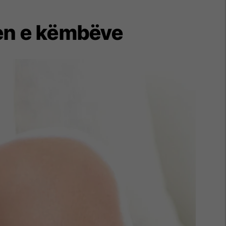
jen e këmbëve