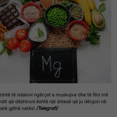
 është të ndaloni ngërçet e muskujve dhe të flini më
ndit që dëshironi është një shtesë që ju dërgon në
jatë gjithë natës!
/Telegrafi/