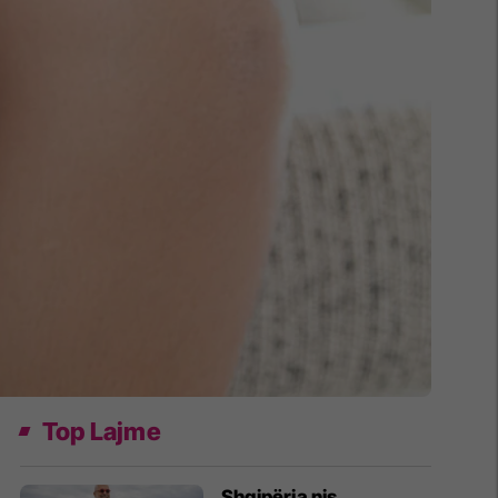
Top Lajme
​Shqipëria nis