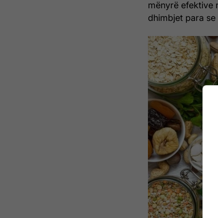
mënyrë efektive 
dhimbjet para se t