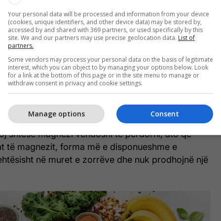
Your personal data will be processed and information from your device
(cookies, unique identifiers, and other device data) may be stored by,
htë vitamina më e mirë për ngërçet në
accessed by and shared with 369 partners, or used specifically by this
site. We and our partners may use precise geolocation data.
List of
partners.
Some vendors may process your personal data on the basis of legitimate
interest, which you can object to by managing your options below. Look
nat e rishikuara më mirë për dhimbjen e muskujve
for a link at the bottom of this page or in the site menu to manage or
, të cilin tashmë e dimë se është efektive edhe në
withdraw consent in privacy and cookie settings.
COVID-19, rritjen e sistemit imunitar dhe madje
onit të gjakut.
Manage options
Consent
 lloj shtese magnezi vendosni të përdorni, ato që
at të magnezit, forma më e disponueshme e
lehtësisht në muret e zorrëve dhe nuk prodhojnë një