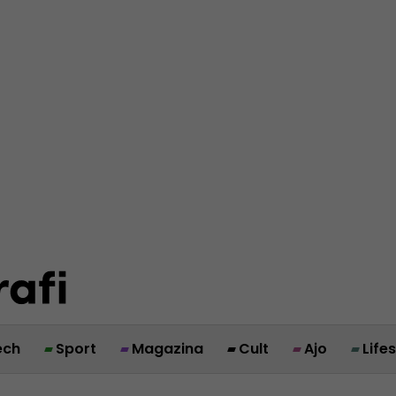
ech
Sport
Magazina
Cult
Ajo
Life