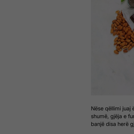
Nëse qëllimi juaj
shumë, gjëja e fu
banjë disa herë g