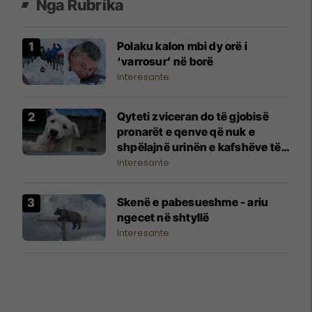
Nga Rubrika
Polaku kalon mbi dy orë i
‘varrosur’ në borë
Interesante
Qyteti zviceran do të gjobisë
pronarët e qenve që nuk e
shpëlajnë urinën e kafshëve të
tyre
Interesante
Skenë e pabesueshme - ariu
ngecet në shtyllë
Interesante