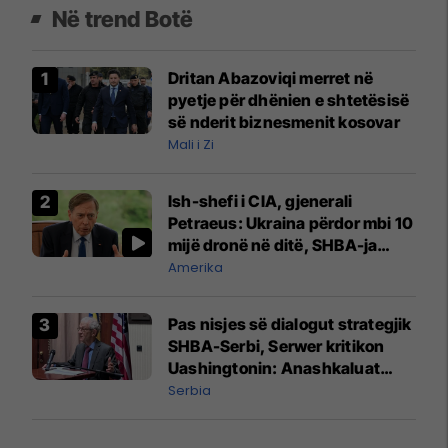
Në trend Botë
Dritan Abazoviqi merret në
pyetje për dhënien e shtetësisë
së nderit biznesmenit kosovar
Mali i Zi
Ish-shefi i CIA, gjenerali
Petraeus: Ukraina përdor mbi 10
mijë dronë në ditë, SHBA-ja
mbetet shumë prapa në
Amerika
prodhim
Pas nisjes së dialogut strategjik
SHBA-Serbi, Serwer kritikon
Uashingtonin: Anashkaluat
Banjskën, sulmin ndaj KFOR-it
Serbia
dhe rrëmbimin e Policëve të
Kosovës