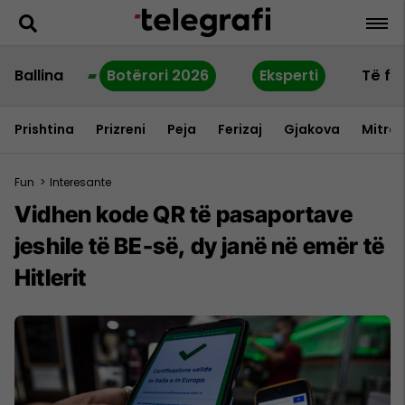
Ballina
Botërori 2026
Eksperti
Të fu
Prishtina
Prizreni
Peja
Ferizaj
Gjakova
Mitrov
Fun
>
Interesante
Vidhen kode QR të pasaportave
jeshile të BE-së, dy janë në emër të
Hitlerit