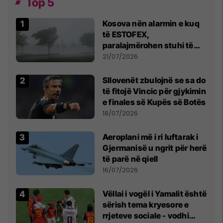
Top 5
Kosova nën alarmin e kuq
të ESTOFEX,
paralajmërohen stuhi të
fuqishme me breshër dhe
21/07/2026
erëra të forta
Sllovenët zbulojnë se sa do
të fitojë Vincic për gjykimin
e finales së Kupës së Botës
18/07/2026
Aeroplani më i ri luftarak i
Gjermanisë u ngrit për herë
të parë në qiell
16/07/2026
Vëllai i vogël i Yamalit është
sërish tema kryesore e
rrjeteve sociale - vodhi