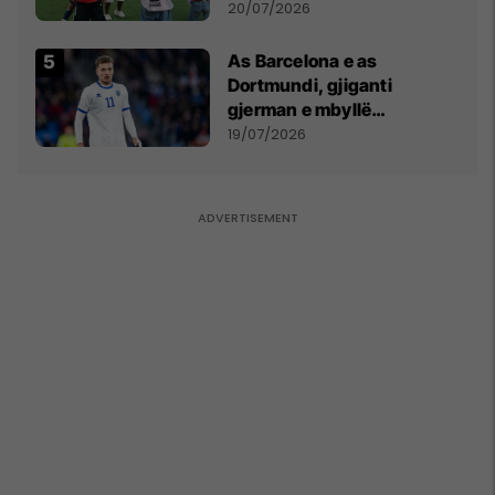
vëmendjen pas finales së
20/07/2026
Kupës së Botës
As Barcelona e as
Dortmundi, gjiganti
gjerman e mbyllë
marrëveshjen për Fisnik
19/07/2026
Asllanin