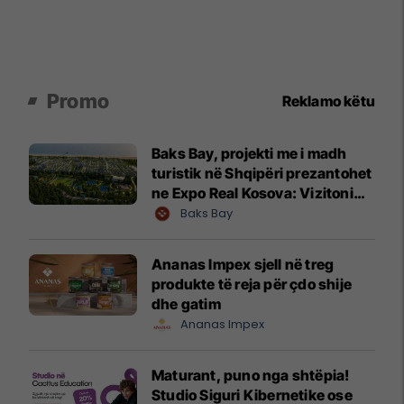
Promo
Reklamo këtu
Baks Bay, projekti me i madh
turistik në Shqipëri prezantohet
ne Expo Real Kosova: Vizitoni
shtandin dhe zbuloni
Baks Bay
mundësitë e investimit
Ananas Impex sjell në treg
produkte të reja për çdo shije
dhe gatim
Ananas Impex
Maturant, puno nga shtëpia!
Studio Siguri Kibernetike ose