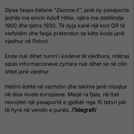
Sipas faqes italiane “Zezone.it”, janë dy pasaporta
jeshile me emrin Adolf Hitler, njëra me datëlindje
1900 dhe tjetra 1930. Të dyja kanë një kod QR të
vlefshëm dhe faqja pretendon se këto kode janë
vjedhur në Poloni.
Ende nuk dihet numri i kodeve të vjedhura, ndërsa
sipas informacioneve zyrtare nuk dihet se në cilin
shtet janë vjedhur.
Hetimi është në vazhdim dhe takime janë mbajtur
në disa nivele evropiane. Meqë ra fjala, në Itali
nevojitet një pasaportë e gjelbër nga 15 tetori për
të hyrë në vendin e punës.
/Telegrafi/