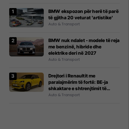
BMW ekspozon për herë të parë
të gjitha 20 veturat 'artistike'
Auto & Transport
BMW nuk ndalet - modele të reja
me benzinë, hibride dhe
elektrike deri në 2027
Auto & Transport
Drejtori i Renaultit me
paralajmërim të fortë: BE-ja
shkaktare e shtrenjtimit të
veturave
Auto & Transport