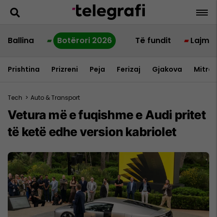
Ballina
Botërori 2026
Të fundit
Lajme
Prishtina
Prizreni
Peja
Ferizaj
Gjakova
Mitrov
Tech
>
Auto & Transport
Vetura më e fuqishme e Audi pritet
të ketë edhe version kabriolet