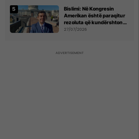
Bislimi: Në Kongresin
Amerikan është paraqitur
rezoluta që kundërshton
mbajtjen e Asamblesë
27/07/2026
Parlamentare të OSBE-së
në Beograd