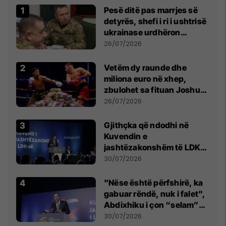
Pesë ditë pas marrjes së
detyrës, shefi i ri i ushtrisë
ukrainase urdhëron
kontroll të madh
26/07/2026
Vetëm dy raunde dhe
miliona euro në xhep,
zbulohet sa fituan Joshua
e Prenga
26/07/2026
Gjithçka që ndodhi në
Kuvendin e
jashtëzakonshëm të LDK-
së
30/07/2026
"Nëse është përfshirë, ka
gabuar rëndë, nuk i falet",
Abdixhiku i çon “selam”
Përparim Ramës
30/07/2026