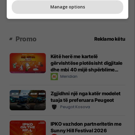
Manage options
Promo
Reklamo këtu
Këtë herë me kartelë
gërvishtëse plotësisht digjitale
dhe mbi 40 mijë shpërblime
instant!
Meridian
Zgjidhni një nga katër modelet
tuaja të preferuara Peugeot
Peugot Kosova
IPKO vazhdon partneritetin me
Sunny Hill Festival 2026