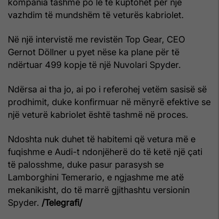
kompania tashmë po lë të kuptohet për një
vazhdim të mundshëm të veturës kabriolet.
Në një intervistë me revistën Top Gear, CEO
Gernot Döllner u pyet nëse ka plane për të
ndërtuar 499 kopje të një Nuvolari Spyder.
Ndërsa ai tha jo, ai po i referohej vetëm sasisë së
prodhimit, duke konfirmuar në mënyrë efektive se
një veturë kabriolet është tashmë në proces.
Ndoshta nuk duhet të habitemi që vetura më e
fuqishme e Audi-t ndonjëherë do të ketë një çati
të palosshme, duke pasur parasysh se
Lamborghini Temerario, e ngjashme me atë
mekanikisht, do të marrë gjithashtu versionin
Spyder.
/Telegrafi/