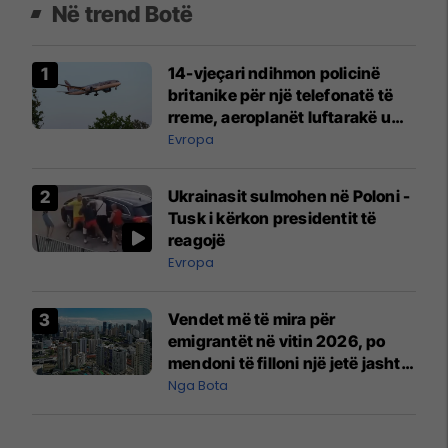
Në trend Botë
14-vjeçari ndihmon policinë
britanike për një telefonatë të
rreme, aeroplanët luftarakë u
ngritën në ajër për të
Evropa
interceptuar fluturaken e Qatar
Airways që po shkonte drejt
Ukrainasit sulmohen në Poloni -
Mançesterit
Tusk i kërkon presidentit të
reagojë
Evropa
Vendet më të mira për
emigrantët në vitin 2026, po
mendoni të filloni një jetë jashtë
vendit?
Nga Bota