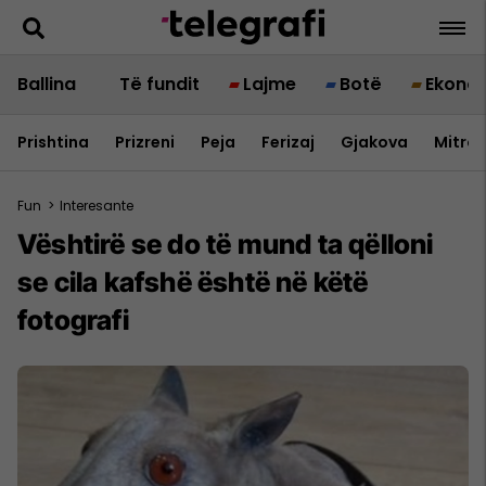
Ballina
Të fundit
Lajme
Botë
Ekono
Prishtina
Prizreni
Peja
Ferizaj
Gjakova
Mitrov
Fun
>
Interesante
Vështirë se do të mund ta qëlloni
se cila kafshë është në këtë
fotografi