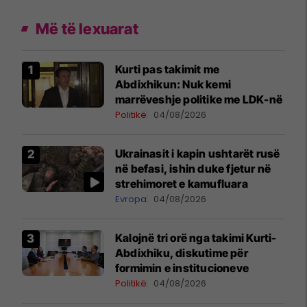
Më të lexuarat
Kurti pas takimit me
Abdixhikun: Nuk kemi
marrëveshje politike me LDK-në
Politikë
04/08/2026
Ukrainasit i kapin ushtarët rusë
në befasi, ishin duke fjetur në
strehimoret e kamufluara
Evropa
04/08/2026
Kalojnë tri orë nga takimi Kurti-
Abdixhiku, diskutime për
formimin e institucioneve
Politikë
04/08/2026