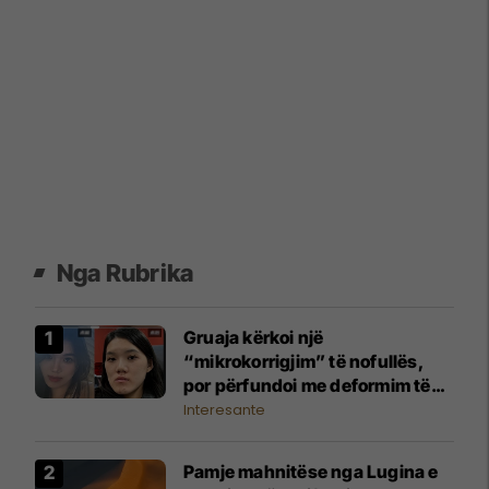
Nga Rubrika
Gruaja kërkoi një
“mikrokorrigjim” të nofullës,
por përfundoi me deformim të
madh të fytyrës
Interesante
Pamje mahnitëse nga Lugina e