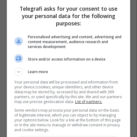
rrjet të përbashkët në Zvicër
Telegrafi asks for your consent to use
Alba Health
your personal data for the following
purposes:
Nga UBT në skenën botërore të
robotikës: Kosova drejt Koresë
Personalised advertising and content, advertising and
së Jugut
content measurement, audience research and
services development
UBT
Store and/or access information on a device
Objekt 2475m² me qira në
Sllatinë të Madhe – hapësirë e
Learn more
përshtatshme për zhvillimin e
Your personal data will be processed and information from
biznesit #16068
Pro Real Estate
your device (cookies, unique identifiers, and other device
data) may be stored by, accessed by and shared with 369
partners, or used specifically by this site. We and our partners
Zgjidhni PrishtinaTicket për
may use precise geolocation data.
List of partners.
udhëtimin tuaj drejt Hamburgut
Some vendors may process your personal data on the basis
of legitimate interest, which you can object to by managing
Prishtina Ticket
your options below. Look for a link at the bottom of this page
or in the site menu to manage or withdraw consent in privacy
and cookie settings.