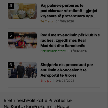
Vaj palme e përbërës të
padeklaruar në etiketë – gjetjet
kryesore të prezantuara nga
AUV-i pas kontrollit në sektorin
Të Tjera
04/08/2026
e qumështit
Rodri merr vendimin për klubin e
radhës, zgjedh mes Real
Madridit dhe Barcelonës
Ndërkombëtare
04/08/2026
​Shqipëria nis procedurat për
anulimin e koncesionit të
Aeroportit të Vlorës
Shqipëri
04/08/2026
Rreth nesh
Politikat e Privatësisë
Na Kontaktoni
Prokurimi i Hapur