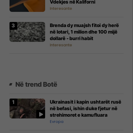
Vdekjes në Kaliforni
Interesante
Brenda dy muajsh fitoi dy herë
në lotari, 1 milion dhe 100 mijë
dollarë - burri habit
Interesante
Në trend Botë
Ukrainasit i kapin ushtarët rusë
në befasi, ishin duke fjetur në
strehimoret e kamufluara
Evropa