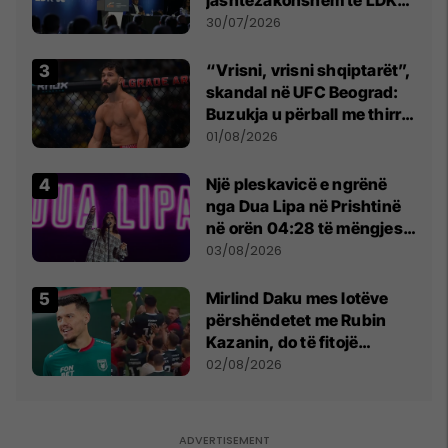
së
30/07/2026
“Vrisni, vrisni shqiptarët”,
skandal në UFC Beograd:
Buzukja u përball me thirrje
anti-shqiptare nga
01/08/2026
tribunat
Një pleskavicë e ngrënë
nga Dua Lipa në Prishtinë
në orën 04:28 të mëngjesit
- dhe bota digjitale serbe
03/08/2026
shpall gjendjen e luftës
Mirlind Daku mes lotëve
përshëndetet me Rubin
Kazanin, do të fitojë
miliona te Spartak Moska
02/08/2026