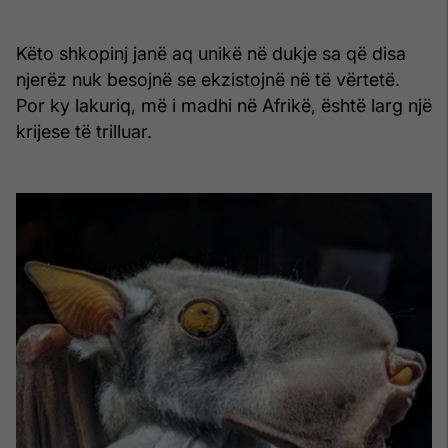
Këto shkopinj janë aq unikë në dukje sa që disa
njerëz nuk besojnë se ekzistojnë në të vërtetë.
Por ky lakuriq, më i madhi në Afrikë, është larg një
krijese të trilluar.