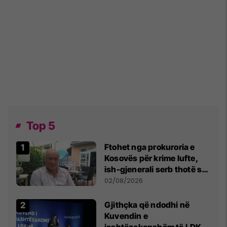
Top 5
Ftohet nga prokuroria e
Kosovës për krime lufte,
ish-gjenerali serb thotë se
dikush e tradhtoi në
02/08/2026
Beograd
Gjithçka që ndodhi në
Kuvendin e
jashtëzakonshëm të LDK-