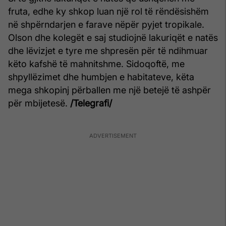
fruta, edhe ky shkop luan një rol të rëndësishëm
në shpërndarjen e farave nëpër pyjet tropikale.
Olson dhe kolegët e saj studiojnë lakuriqët e natës
dhe lëvizjet e tyre me shpresën për të ndihmuar
këto kafshë të mahnitshme. Sidoqoftë, me
shpyllëzimet dhe humbjen e habitateve, këta
mega shkopinj përballen me një betejë të ashpër
për mbijetesë.
/Telegrafi/