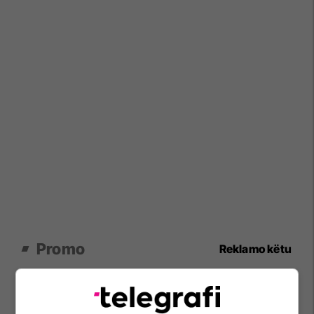
Promo
Reklamo këtu
Alba Health bashkon
profesionistët e kujdesit në një