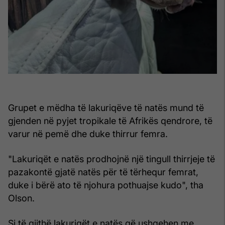
Grupet e mëdha të lakuriqëve të natës mund të
gjenden në pyjet tropikale të Afrikës qendrore, të
varur në pemë dhe duke thirrur femra.
"Lakuriqët e natës prodhojnë një tingull thirrjeje të
pazakontë gjatë natës për të tërhequr femrat,
duke i bërë ato të njohura pothuajse kudo", tha
Olson.
Si të gjithë lakuriqët e natës që ushqehen me