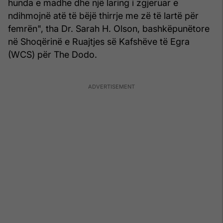
hunda e madhe dhe një laring i zgjeruar e
ndihmojnë atë të bëjë thirrje me zë të lartë për
femrën", tha Dr. Sarah H. Olson, bashkëpunëtore
në Shoqërinë e Ruajtjes së Kafshëve të Egra
(WCS) për The Dodo.