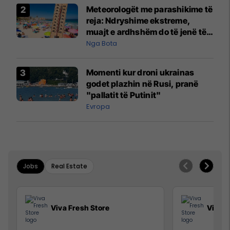
Meteorologët me parashikime të
reja: Ndryshime ekstreme,
muajt e ardhshëm do të jenë të
pazakontë
Nga Bota
Momenti kur droni ukrainas
godet plazhin në Rusi, pranë
"pallatit të Putinit"
Evropa
Jobs
Real Estate
Viva Fresh Store
Viva F