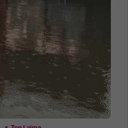
Top Lajme