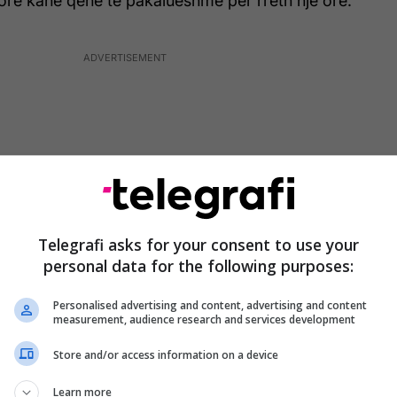
ore kanë qenë të pakalueshme për rreth një orë.
Telegrafi asks for your consent to use your
personal data for the following purposes:
Personalised advertising and content, advertising and content
measurement, audience research and services development
Territoriale të Zjarrfikjes dhe NPK “Komunalec”
Store and/or access information on a device
. Sipas tyre, deri më tani nuk janë vërejtur dëme të
Learn more
esa. U përmbytën kryesisht oborret dhe bodrumet.