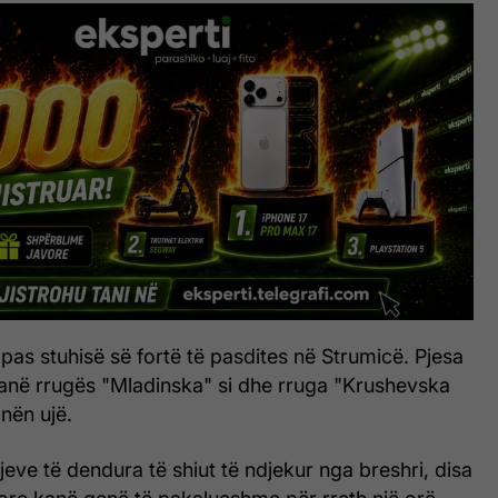
as stuhisë së fortë të pasdites në Strumicë. Pjesa
pranë rrugës "Mladinska" si dhe rruga "Krushevska
nën ujë.
jeve të dendura të shiut të ndjekur nga breshri, disa