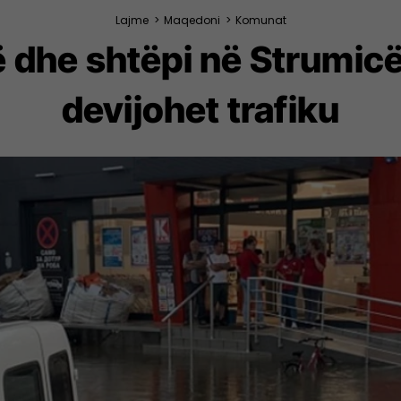
Lajme
>
Maqedoni
>
Komunat
 dhe shtëpi në Strumicë
devijohet trafiku