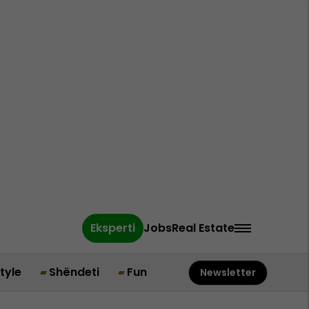
Eksperti
Jobs
Real Estate
style
Shëndeti
Fun
Newsletter