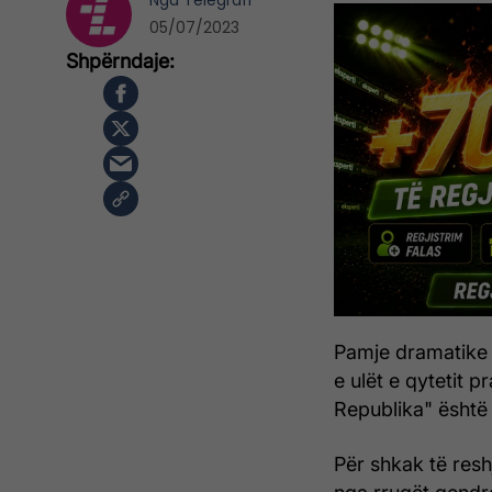
Nga
Telegrafi
05/07/2023
Pamje dramatike p
e ulët e qytetit 
Republika" është 
Për shkak të resh