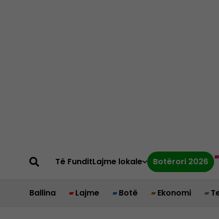
Të Fundit
Lajme lokale
Botërori 2026
Ballina
Lajme
Botë
Ekonomi
T