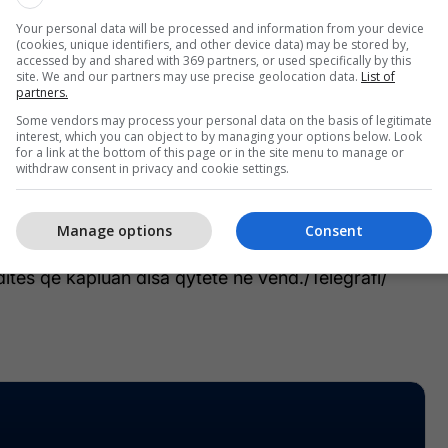
Your personal data will be processed and information from your device
(cookies, unique identifiers, and other device data) may be stored by,
s Kostadinov, ka bërë thirrje për qetësi në profilin e
accessed by and shared with 369 partners, or used specifically by this
Ai tha se janë pranuar rreth 40 raporte për
site. We and our partners may use precise geolocation data.
List of
partners.
la.
Some vendors may process your personal data on the basis of legitimate
interest, which you can object to by managing your options below. Look
cë, edhe në Manastir ka pasur reshje të
for a link at the bottom of this page or in the site menu to manage or
withdraw consent in privacy and cookie settings.
hiut. Gjithashtu, edhe në Tetovë është rikahëzuar
 bulevardin "Bllagoja Toska".
Manage options
Consent
etet e vendit të dalin me detaje më të hollësishme
dites që kapluan disa qytete në vend./Telegrafi/