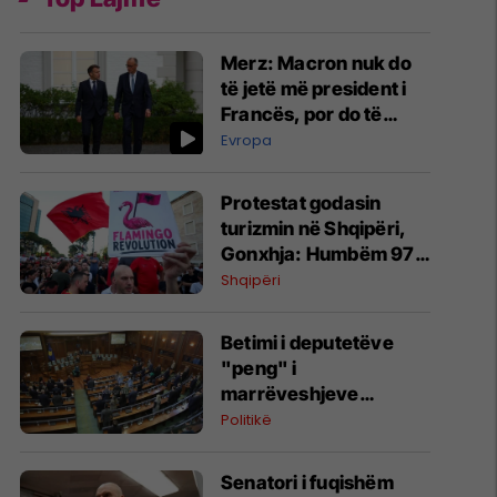
Merz: Macron nuk do
të jetë më president i
Francës, por do të
vazhdojë koordinimi
Evropa
Berlin-Paris
Protestat godasin
turizmin në Shqipëri,
Gonxhja: Humbëm 97
mijë vizitorë nga
Shqipëri
tregjet kryesore
Betimi i deputetëve
"peng" i
marrëveshjeve
politike, kritika nga
Politikë
shoqëri civile
Senatori i fuqishëm