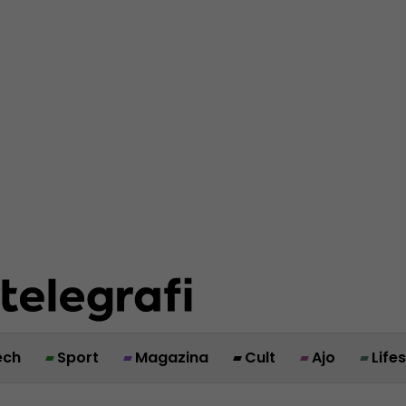
ech
Sport
Magazina
Cult
Ajo
Life