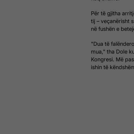
Për të gjitha arri
tij – veçanërisht 
në fushën e betejë
"Dua të falënderoj
mua," tha Dole ku
Kongresi. Më pas 
ishin të këndshëm