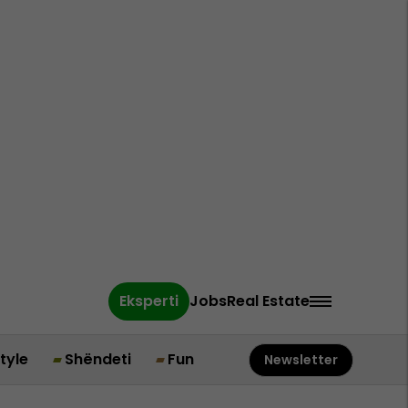
Eksperti
Jobs
Real Estate
style
Shëndeti
Fun
Newsletter