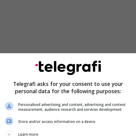
Telegrafi asks for your consent to use your
personal data for the following purposes:
er ju njoftojmë se senatori Robert Joseph Dole vdiq
 derisa ishte në gjumë. Ai vdiq në moshën 98-
Personalised advertising and content, advertising and content
 kishte shërbyer me besnikëri Shteteve të Bashkuara
measurement, audience research and services development
 vjet”, thuhet në njoftimin e familjes.
Store and/or access information on a device
buloi se ai ishte diagnostikuar me kancer të
Learn more