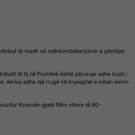
ntribut të madh në ndërkombëtarizimin e çështjes
ibutit të tij në Prishtinë është përuruar edhe busti i
le, derisa edhe një rrugë në kryeqytet e mban emrin
vozitur Kosovën gjatë fillim viteve të 90-