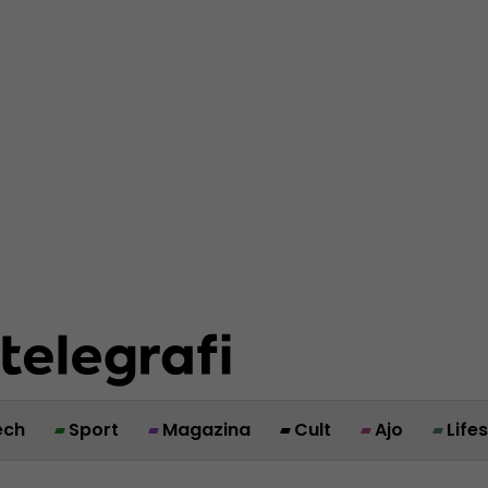
ech
Sport
Magazina
Cult
Ajo
Life