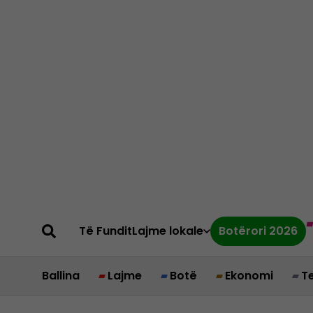
Të Fundit
Lajme lokale
Botërori 2026
Ballina
Lajme
Botë
Ekonomi
T