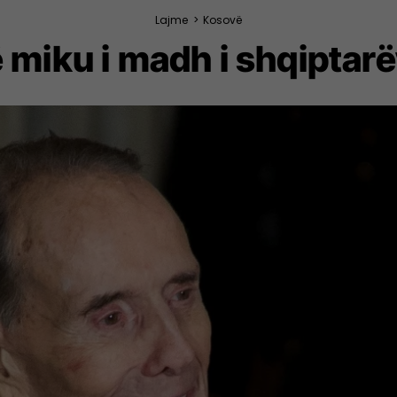
Lajme
>
Kosovë
ë miku i madh i shqiptar