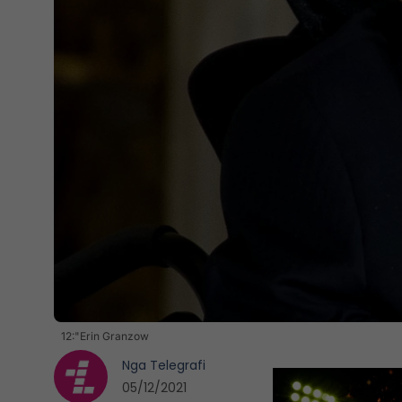
12:"Erin Granzow
Nga
Telegrafi
05/12/2021