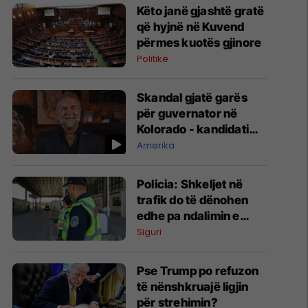
Këto janë gjashtë gratë
që hyjnë në Kuvend
përmes kuotës gjinore
Politikë
Skandal gjatë garës
për guvernator në
Kolorado - kandidati
republikan pohon se ka
Amerika
kryer vrasje në
moshën 7-vjeçare
Policia: Shkeljet në
trafik do të dënohen
edhe pa ndalimin e
automjetit
Siguri
Pse Trump po refuzon
të nënshkruajë ligjin
për strehimin?