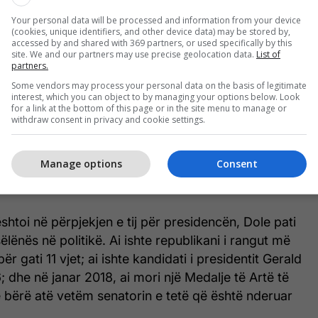
s 4 dhe tha se po fillonte trajtimin.
Your personal data will be processed and information from your device
(cookies, unique identifiers, and other device data) may be stored by,
 i shumicës së Senatit dhe kandidati republikan
accessed by and shared with 369 partners, or used specifically by this
site. We and our partners may use precise geolocation data.
List of
tit 1996, me origjinë nga Russell, Kansas, mbrojti
partners.
ormimi i programit federal të pullave ushqimore deri
Some vendors may process your personal data on the basis of legitimate
për aftësitë e kufizuara.
interest, which you can object to by managing your options below. Look
for a link at the bottom of this page or in the site menu to manage or
withdraw consent in privacy and cookie settings.
kandidatët më të vjetër presidencialë për herë të
3-vjeçare, por edhe pasi u tërhoq nga politika pasi
Manage options
Consent
esidentin Bill Clinton, Dole nuk u largua nga
jes.
shtoi në përpjekjen e tij për presidencën, Dole pati
ëlënës në politikë. Ai ishte republikani i rangut më
për gati 11 vjet; ai ishte kandidati i presidentit Gerald
; dhe në janar 2018, ai mori një Medalje të Artë të
 bërë atë vetëm senatorin e tetë që është nderuar