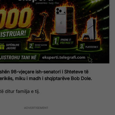
hën 98-vjeçare ish-senatori i Shteteve të
rikës, miku i madh i shqiptarëve Bob Dole.
 ditur familja e tij.