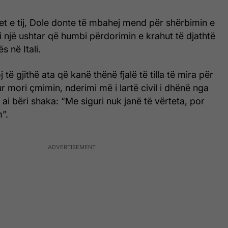
tjet e tij, Dole donte të mbahej mend për shërbimin e
si një ushtar që humbi përdorimin e krahut të djathtë
s në Itali.
 të gjithë ata që kanë thënë fjalë të tilla të mira për
r mori çmimin, nderimi më i lartë civil i dhënë nga
ai bëri shaka: “Me siguri nuk janë të vërteta, por
”.