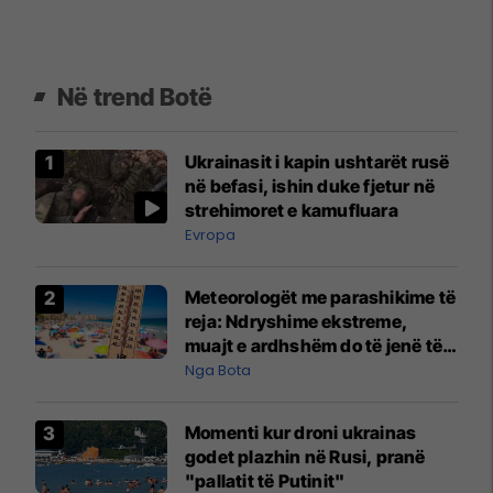
Në trend Botë
Ukrainasit i kapin ushtarët rusë
në befasi, ishin duke fjetur në
strehimoret e kamufluara
Evropa
Meteorologët me parashikime të
reja: Ndryshime ekstreme,
muajt e ardhshëm do të jenë të
pazakontë
Nga Bota
Momenti kur droni ukrainas
godet plazhin në Rusi, pranë
"pallatit të Putinit"