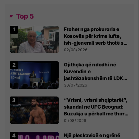
Top 5
Ftohet nga prokuroria e
Kosovës për krime lufte,
ish-gjenerali serb thotë se
dikush e tradhtoi në
02/08/2026
Beograd
Gjithçka që ndodhi në
Kuvendin e
jashtëzakonshëm të LDK-
së
30/07/2026
“Vrisni, vrisni shqiptarët”,
skandal në UFC Beograd:
Buzukja u përball me thirrje
anti-shqiptare nga
01/08/2026
tribunat
Një pleskavicë e ngrënë