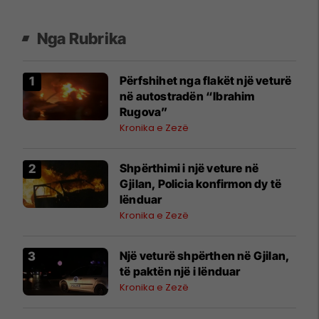
Nga Rubrika
Përfshihet nga flakët një veturë
në autostradën “Ibrahim
Rugova”
Kronika e Zezë
Shpërthimi i një veture në
Gjilan, Policia konfirmon dy të
lënduar
Kronika e Zezë
Një veturë shpërthen në Gjilan,
të paktën një i lënduar
Kronika e Zezë