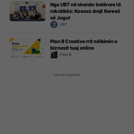
Nga UBT në skenën botërore të
robotikës: Kosova drejt Koresë
së Jugut
UBT
Plan B Creative rrit ndikimin e
biznesit tuaj online
Plan B