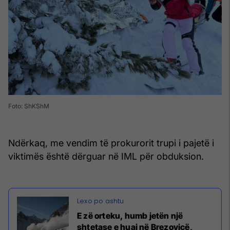
Foto: ShKShM
Ndërkaq, me vendim të prokurorit trupi i pajetë i
viktimës është dërguar në IML për obduksion.
E zë orteku, humb jetën një
shtetase e huaj në Brezovicë,