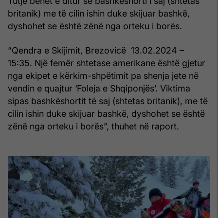
Tutje bëhet e ditur se bashkëshorti i saj (shtetas
britanik) me të cilin ishin duke skijuar bashkë,
dyshohet se është zënë nga orteku i borës.
“Qendra e Skijimit, Brezovicë 13.02.2024 –
15:35. Një femër shtetase amerikane është gjetur
nga ekipet e kërkim-shpëtimit pa shenja jete në
vendin e quajtur ‘Foleja e Shqiponjës’. Viktima
sipas bashkëshortit të saj (shtetas britanik), me të
cilin ishin duke skijuar bashkë, dyshohet se është
zënë nga orteku i borës”, thuhet në raport.