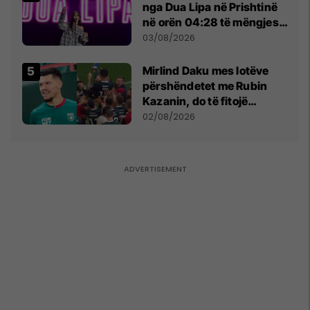
nga Dua Lipa në Prishtinë
në orën 04:28 të mëngjesit
- dhe bota digjitale serbe
03/08/2026
shpall gjendjen e luftës
Mirlind Daku mes lotëve
përshëndetet me Rubin
Kazanin, do të fitojë
miliona te Spartak Moska
02/08/2026