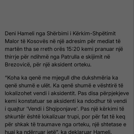
Deni Hameli nga Shërbimi i Kërkim-Shpëtimit
Malor të Kosovës në një adresim për mediat të
martën tha se rreth orës 15:20 kemi pranuar një
thirrje për ndihmë nga Patrulla e skijimit në
Brezovicë, për një aksident orteku.
“Koha ka qenë me mjegull dhe dukshmëria ka
qenë shumë e ulët. Ka qenë shumë e vështirë të
lokalizohet vendi i aksidentit. Pas disa përpjekjeve
kemi konstatuar se aksidenti ka ndodhur të vendi
i quajtur 'Vendi i Shqiponjave'. Pas një kërkimi të
shkurtër është lokalizuar trupi, por për fat të keq
për shkak të traumave nga orteku, një shtetase e
huaj ka ndërruar jetë”, ka deklaruar Hameli.