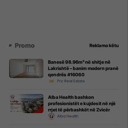
Promo
Reklamo këtu
Banesë 98.96m² në shitje në
Lakrishtë – banim modern pranë
qendrës #16060
Pro Real Estate
Alba Health bashkon
profesionistët e kujdesit në një
rrjet të përbashkët në Zvicër
Alba Health