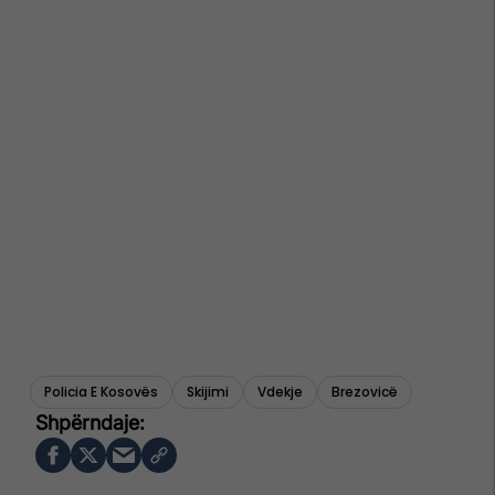
Policia E Kosovës
Skijimi
Vdekje
Brezovicë