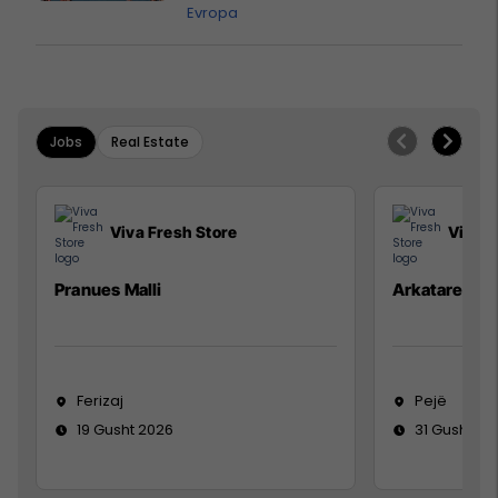
Evropa
Jobs
Real Estate
Viva Fresh Store
Viva F
Pranues Malli
Arkatare
Ferizaj
Pejë
19 Gusht 2026
31 Gusht 20