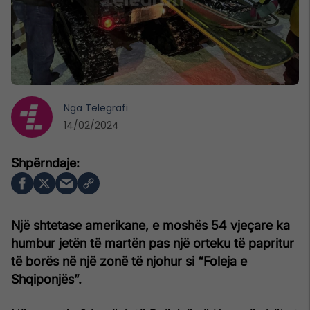
Nga
Telegrafi
14/02/2024
Një shtetase amerikane, e moshës 54 vjeçare ka
humbur jetën të martën pas një orteku të papritur
të borës në një zonë të njohur si “Foleja e
Shqiponjës”.