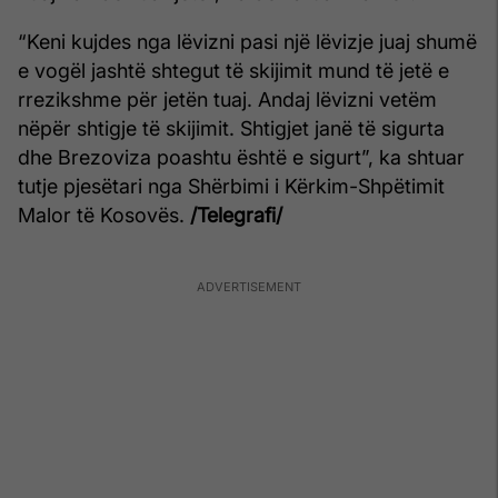
“Keni kujdes nga lëvizni pasi një lëvizje juaj shumë
e vogël jashtë shtegut të skijimit mund të jetë e
rrezikshme për jetën tuaj. Andaj lëvizni vetëm
nëpër shtigje të skijimit. Shtigjet janë të sigurta
dhe Brezoviza poashtu është e sigurt”, ka shtuar
tutje pjesëtari nga Shërbimi i Kërkim-Shpëtimit
Malor të Kosovës.
/Telegrafi/