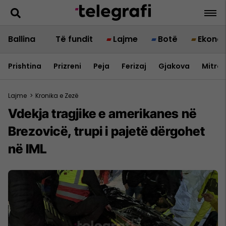
Ballina
Të fundit
Lajme
Botë
Ekono
Prishtina
Prizreni
Peja
Ferizaj
Gjakova
Mitrov
Lajme
>
Kronika e Zezë
Vdekja tragjike e amerikanes në
Brezovicë, trupi i pajetë dërgohet
në IML