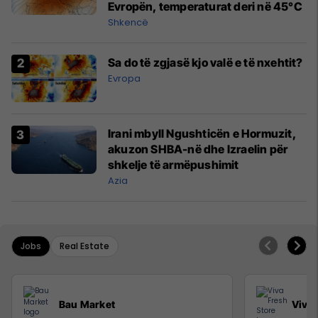
Evropën, temperaturat deri në 45°C
Shkencë
Sa do të zgjasë kjo valë e të nxehtit?
Evropa
Irani mbyll Ngushticën e Hormuzit,
akuzon SHBA-në dhe Izraelin për
shkelje të armëpushimit
Azia
Jobs
Real Estate
Bau Market
Viva 