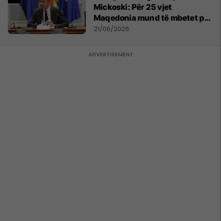
Mickoski: Për 25 vjet
Maqedonia mund të mbetet pa
150 mijë deri në 250 mijë
21/06/2026
banorë