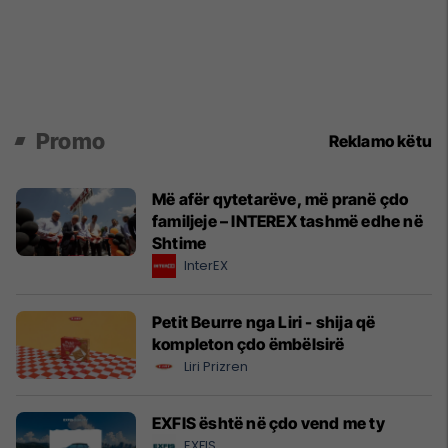
Promo
Reklamo këtu
Më afër qytetarëve, më pranë çdo
familjeje – INTEREX tashmë edhe në
Shtime
InterEX
Petit Beurre nga Liri - shija që
kompleton çdo ëmbëlsirë
Liri Prizren
EXFIS është në çdo vend me ty
EXFIS