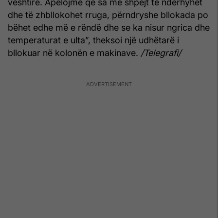
vështirë. Apelojmë që sa më shpejt të ndërhyhet
dhe të zhbllokohet rruga, përndryshe bllokada po
bëhet edhe më e rëndë dhe se ka nisur ngrica dhe
temperaturat e ulta”, theksoi një udhëtarë i
bllokuar në kolonën e makinave.
/Telegrafi/