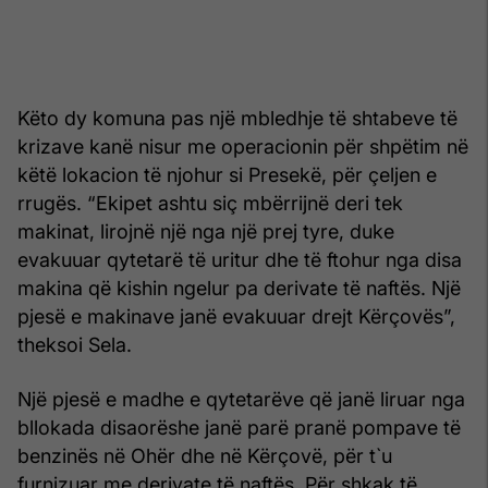
Këto dy komuna pas një mbledhje të shtabeve të
krizave kanë nisur me operacionin për shpëtim në
këtë lokacion të njohur si Presekë, për çeljen e
rrugës. “Ekipet ashtu siç mbërrijnë deri tek
makinat, lirojnë një nga një prej tyre, duke
evakuuar qytetarë të uritur dhe të ftohur nga disa
makina që kishin ngelur pa derivate të naftës. Një
pjesë e makinave janë evakuuar drejt Kërçovës”,
theksoi Sela.
Një pjesë e madhe e qytetarëve që janë liruar nga
bllokada disaorëshe janë parë pranë pompave të
benzinës në Ohër dhe në Kërçovë, për t`u
furnizuar me derivate të naftës. Për shkak të