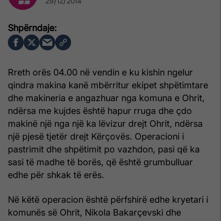
29/12/2014
Rreth orës 04.00 në vendin e ku kishin ngelur
qindra makina kanë mbërritur ekipet shpëtimtare
dhe makineria e angazhuar nga komuna e Ohrit,
ndërsa me kujdes është hapur rruga dhe çdo
makinë një nga një ka lëvizur drejt Ohrit, ndërsa
një pjesë tjetër drejt Kërçovës. Operacioni i
pastrimit dhe shpëtimit po vazhdon, pasi që ka
sasi të madhe të borës, që është grumbulluar
edhe për shkak të erës.
Në këtë operacion është përfshirë edhe kryetari i
komunës së Ohrit, Nikola Bakarçevski dhe