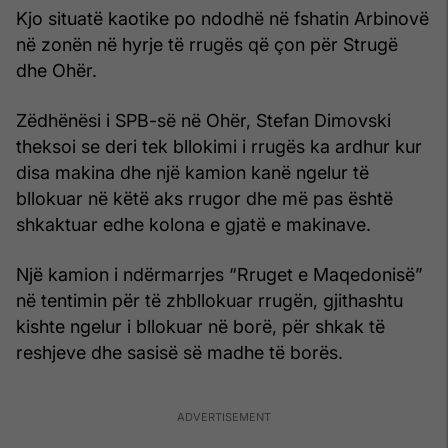
Kjo situatë kaotike po ndodhë në fshatin Arbinovë
në zonën në hyrje të rrugës që çon për Strugë
dhe Ohër.
Zëdhënësi i SPB-së në Ohër, Stefan Dimovski
theksoi se deri tek bllokimi i rrugës ka ardhur kur
disa makina dhe një kamion kanë ngelur të
bllokuar në këtë aks rrugor dhe më pas është
shkaktuar edhe kolona e gjatë e makinave.
Një kamion i ndërmarrjes “Rruget e Maqedonisë”
në tentimin për të zhbllokuar rrugën, gjithashtu
kishte ngelur i bllokuar në borë, për shkak të
reshjeve dhe sasisë së madhe të borës.