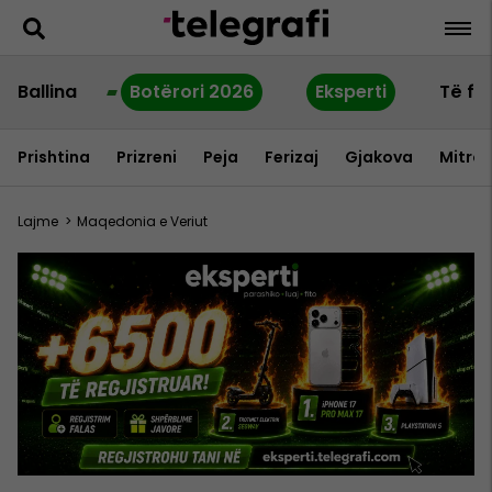
Ballina
Botërori 2026
Eksperti
Të fu
Prishtina
Prizreni
Peja
Ferizaj
Gjakova
Mitrov
Lajme
>
Maqedonia e Veriut