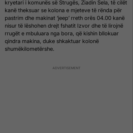
kryetari i komunës së Strugës, Ziadin Sela, të cilët
kanë theksuar se kolona e mjeteve të rënda për
pastrim dhe makinat ‘jeep’ rreth orës 04.00 kanë
nisur të lëshohen drejt fshatit Izvor dhe të lirojnë
rrugët e mbuluara nga bora, që kishin bllokuar
qindra makina, duke shkaktuar kolonë
shumëkilometërshe.