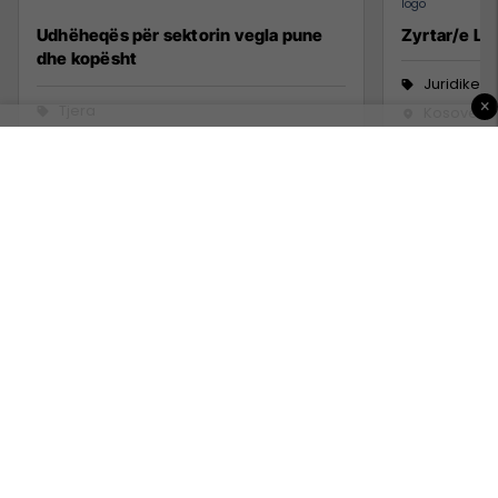
Udhëheqës për sektorin vegla pune
Zyrtar/e Lig
dhe kopësht
Juridike
×
Tjera
Kosovë
12 Korrik 2026
1 Korrik 20