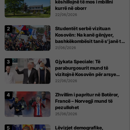
këshillojnë të mos i mbillni
kurrë në oborr
22/06/2026
Studentët serbë vizituan
Kosovën: Na kanë gënjyer,
bashkëkombësit tanë s’janë të
shtypur
21/06/2026
​Gjykata Speciale: Të
paraburgosurit mund të
vizitojnë Kosovën për arsye
humanitare
22/06/2026
Zhvillim i papritur në Botëror,
Francë – Norvegji mund të
pezullohet
25/06/2026
Lëvizjet demografike,