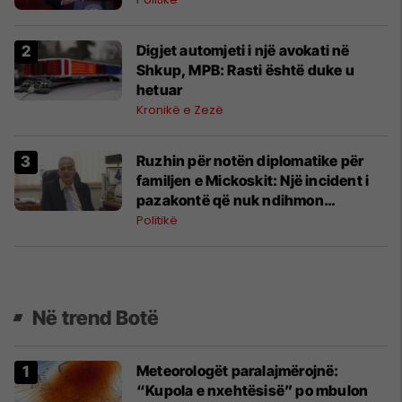
Digjet automjeti i një avokati në
Shkup, MPB: Rasti është duke u
hetuar
Kronikë e Zezë
Ruzhin për notën diplomatike për
familjen e Mickoskit: Një incident i
pazakontë që nuk ndihmon
fqinjësinë e mirë
Politikë
Në trend Botë
Meteorologët paralajmërojnë:
“Kupola e nxehtësisë” po mbulon