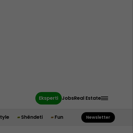
Eksperti
Jobs
Real Estate
style
Shëndeti
Fun
Newsletter