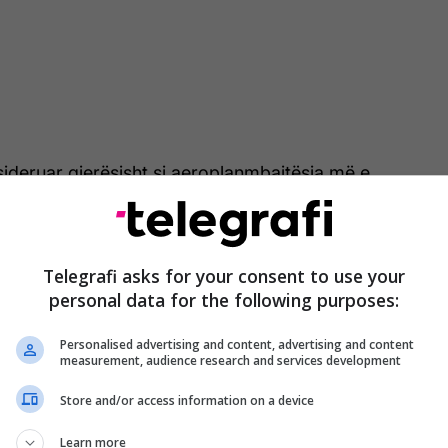
sideruar gjerësisht si aeroplanmbajtësja më e
e përparuar në botë, u nis nga Stacioni Detar
 qershorit 2025 dhe fillimisht u drejtua drejt Detit
Telegrafi asks for your consent to use your
personal data for the following purposes:
drejtua për në Karaibe në tetor.
Personalised advertising and content, advertising and content
a u detyrua të kthehej në Mesdhe muajin e kaluar
measurement, audience research and services development
mirëmbajtje pasi një zjarr shpërtheu më 12 mars,
Store and/or access information on a device
në një port në Greqi.
Learn more