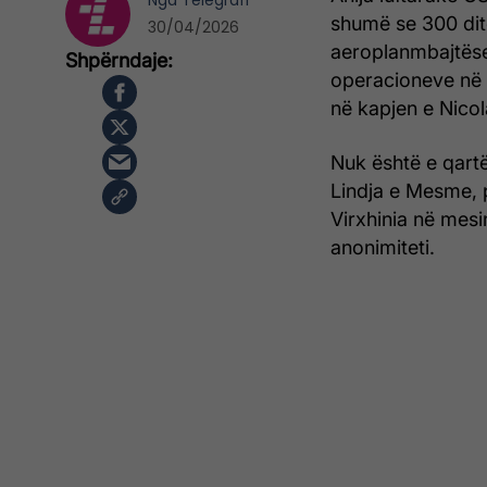
Nga
Telegrafi
shumë se 300 dit
30/04/2026
aeroplanmbajtëse
operacioneve në l
në kapjen e Nico
Nuk është e qartë
Lindja e Mesme, p
Virxhinia në mesi
anonimiteti.