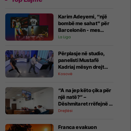
Karim Adeyemi, “një
bombë me sahat" për
Barcelonën - mes
talentit të madh dhe
La Liga
mos arritjes së
madhështisë
Përplasje në studio,
panelisti Mustafë
Kadriaj mësyn drejt
Nexhmedin Spahiut -
Kosovë
ndërpritet transmetimi
“A na jep këto çika për
një natë?” –
Dëshmitaret rrëfejnë si
nisi konflikti që
Drejtësi
përfundoi me
plagosjen e tre
Franca evakuon
personave