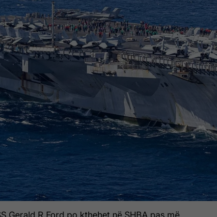
USS Gerald R Ford po kthehet në SHBA pas më