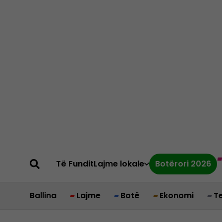
Të Fundit
Lajme lokale
Botërori 2026
Ballina
Lajme
Botë
Ekonomi
T