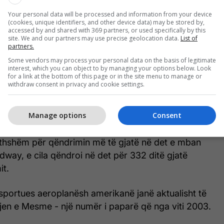
 më pas në Kroaci, ku iu nënshtrua riparimeve të
Your personal data will be processed and information from your device
(cookies, unique identifiers, and other device data) may be stored by,
accessed by and shared with 369 partners, or used specifically by this
site. We and our partners may use precise geolocation data.
List of
kuvertë të aftë të akomodojë më shumë se 75
partners.
Some vendors may process your personal data on the basis of legitimate
interest, which you can object to by managing your options below. Look
for a link at the bottom of this page or in the site menu to manage or
det e saj e theu rekordin e mëparshëm pas Luftës
withdraw consent in privacy and cookie settings.
94 ditësh, të vendosur nga USS Abraham Lincoln në
 pandemisë COVID-19, sipas të dhënave të
Manage options
Consent
stituti Detar i SHBA-së.
ithshëm për qëndrimin më të gjatë në det e mban
idway, e cila qëndroi në det për 332 ditë gjatë
it.
sportues aeroplanësh amerikanë janë aktualisht të
jen e Mesme - një numër i paparë që nga viti 2003.