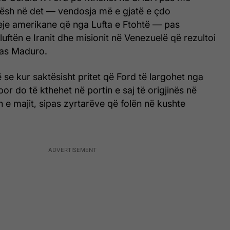
ësh në det — vendosja më e gjatë e çdo
je amerikane që nga Lufta e Ftohtë — pas
uftën e Iranit dhe misionit në Venezuelë që rezultoi
las Maduro.
 se kur saktësisht pritet që Ford të largohet nga
or do të kthehet në portin e saj të origjinës në
n e majit, sipas zyrtarëve që folën në kushte