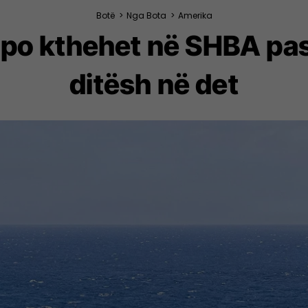
Botë
>
Nga Bota
>
Amerika
d po kthehet në SHBA p
ditësh në det