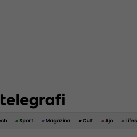
ech
Sport
Magazina
Cult
Ajo
Life