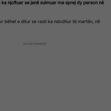
 ka njoftuar se janë sulmuar me sprej dy person në
or bëhet e ditur se rasti ka ndodhur të martën, në