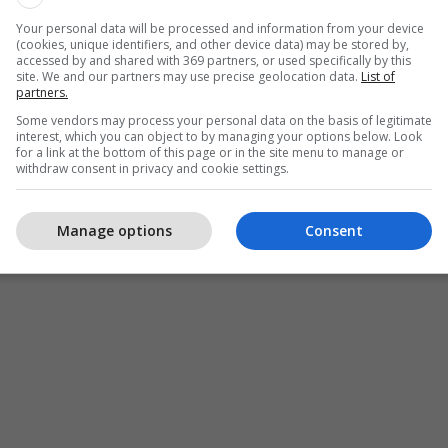
Your personal data will be processed and information from your device
(cookies, unique identifiers, and other device data) may be stored by,
accessed by and shared with 369 partners, or used specifically by this
site. We and our partners may use precise geolocation data.
List of
partners.
Some vendors may process your personal data on the basis of legitimate
interest, which you can object to by managing your options below. Look
for a link at the bottom of this page or in the site menu to manage or
withdraw consent in privacy and cookie settings.
Manage options
Consent