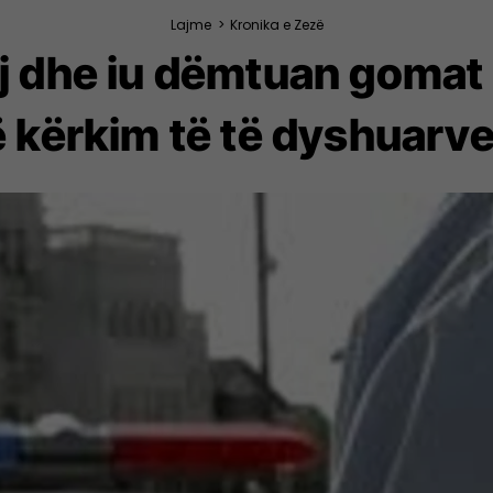
Lajme
>
Kronika e Zezë
 dhe iu dëmtuan gomat 
ë kërkim të të dyshuarve