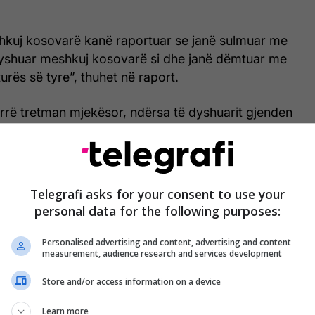
hkuj kosovarë kanë raportuar se janë sulmuar me
dyshuar meshkuj kosovarë si dhe janë dëmtuar me
urës së tyre”, thuhet në raport.
rrë tretman mjekësor, ndërsa të dyshuarit gjenden
 /Telegrafi/
Telegrafi asks for your consent to use your
personal data for the following purposes:
Personalised advertising and content, advertising and content
measurement, audience research and services development
Store and/or access information on a device
Learn more