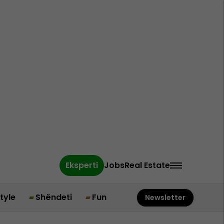
Eksperti
Jobs
Real Estate
style
Shëndeti
Fun
Newsletter