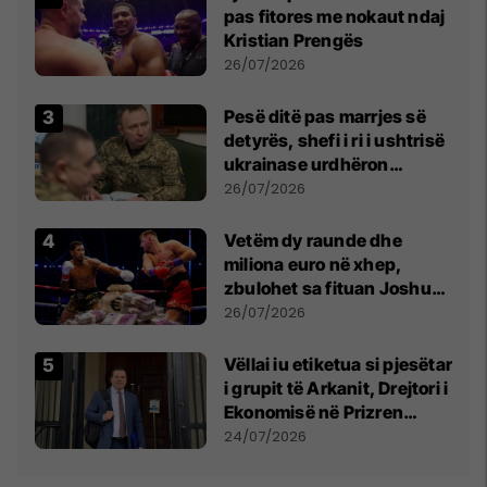
pas fitores me nokaut ndaj
Kristian Prengës
26/07/2026
Pesë ditë pas marrjes së
detyrës, shefi i ri i ushtrisë
ukrainase urdhëron
kontroll të madh
26/07/2026
Vetëm dy raunde dhe
miliona euro në xhep,
zbulohet sa fituan Joshua
e Prenga
26/07/2026
Vëllai iu etiketua si pjesëtar
i grupit të Arkanit, Drejtori i
Ekonomisë në Prizren
mohon pretendimet
24/07/2026