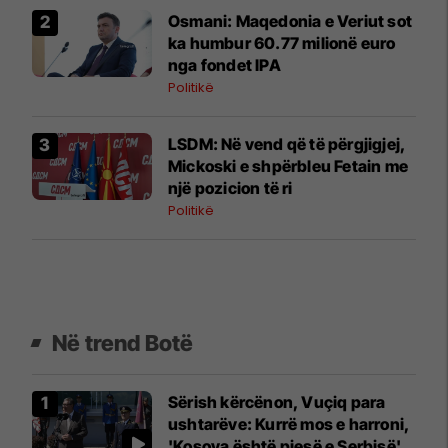
Osmani: Maqedonia e Veriut sot
ka humbur 60.77 milionë euro
nga fondet IPA
Politikë
LSDM: Në vend që të përgjigjej,
Mickoski e shpërbleu Fetain me
një pozicion të ri
Politikë
Në trend Botë
Sërish kërcënon, Vuçiq para
ushtarëve: Kurrë mos e harroni,
'Kosova është pjesë e Serbisë'