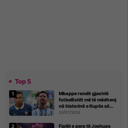
Top 5
Mbappe rendit gjashtë
futbollistët më të mëdhenj
në historinë e Kupës së
Botës, Messi mbetet i dyti
23/07/2026
Fjalët e para të Joshuas