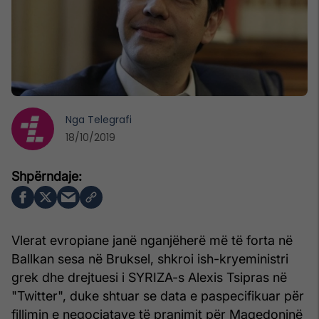
Nga
Telegrafi
18/10/2019
Vlerat evropiane janë nganjëherë më të forta në
Ballkan sesa në Bruksel, shkroi ish-kryeministri
grek dhe drejtuesi i SYRIZA-s Alexis Tsipras në
"Twitter", duke shtuar se data e paspecifikuar për
fillimin e negociatave të pranimit për Maqedoninë