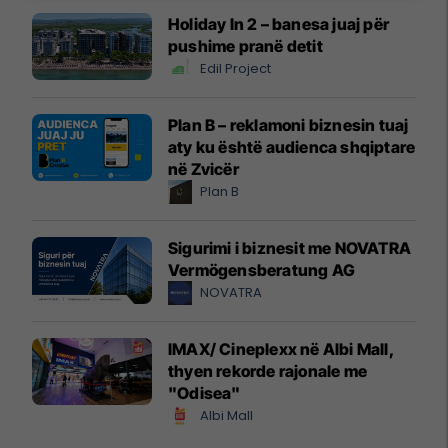
Holiday In 2 – banesa juaj për
pushime pranë detit
Edil Project
Plan B – reklamoni biznesin tuaj
aty ku është audienca shqiptare
në Zvicër
Plan B
Sigurimi i biznesit me NOVATRA
Vermögensberatung AG
NOVATRA
IMAX/ Cineplexx në Albi Mall,
thyen rekorde rajonale me
"Odisea"
Albi Mall