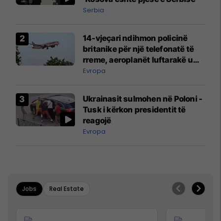
Serbia
14-vjeçari ndihmon policinë
britanike për një telefonatë të
rreme, aeroplanët luftarakë u
ngritën në ajër për të
Evropa
interceptuar fluturaken e Qatar
Airways që po shkonte drejt
Ukrainasit sulmohen në Poloni -
Mançesterit
Tusk i kërkon presidentit të
reagojë
Evropa
Jobs
Real Estate