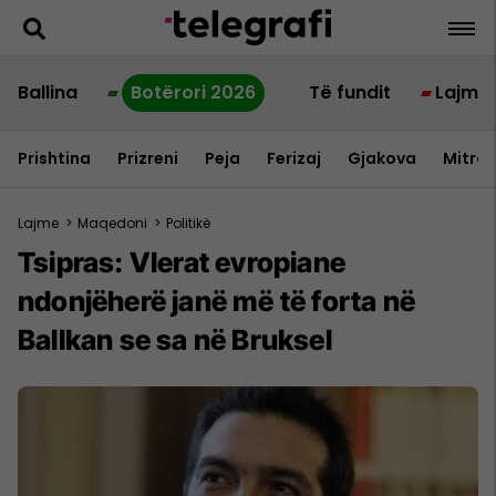
Ballina
Botërori 2026
Të fundit
Lajme
Prishtina
Prizreni
Peja
Ferizaj
Gjakova
Mitrov
Lajme
>
Maqedoni
>
Politikë
Tsipras: Vlerat evropiane
ndonjëherë janë më të forta në
Ballkan se sa në Bruksel