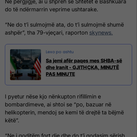
Në përgjigje, ai u shpreh se Shtetet e Bashkuara
do të ndërmarrin veprime ushtarake.
“Ne do t’i sulmojmë ata, do t’i sulmojmë shumë
ashpër”, tha 79-vjeçari, raporton
skynews.
Sa jemi afër paqes mes SHBA-së
dhe Iranit - GJITHÇKA, MINUTË
PAS MINUTE
I pyetur nëse kjo nënkupton rifillimin e
bombardimeve, ai shtoi se “po, bazuar në
helikopterin, mendoj se kemi të drejtë ta bëjmë
këtë”.
“Ne i goditëm fort dje dhe do t’i godasim sërish