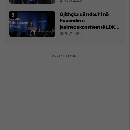
mohon pretendimet
24/07/2026
Gjithçka që ndodhi në
Kuvendin e
jashtëzakonshëm të LDK-
së
30/07/2026