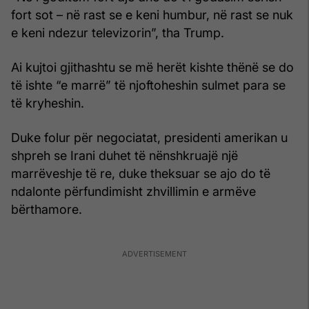
fort sot – në rast se e keni humbur, në rast se nuk
e keni ndezur televizorin”, tha Trump.
Ai kujtoi gjithashtu se më herët kishte thënë se do
të ishte “e marrë” të njoftoheshin sulmet para se
të kryheshin.
Duke folur për negociatat, presidenti amerikan u
shpreh se Irani duhet të nënshkruajë një
marrëveshje të re, duke theksuar se ajo do të
ndalonte përfundimisht zhvillimin e armëve
bërthamore.