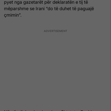
pyet nga gazetarët për deklaratën e tij të
mëparshme se Irani “do të duhet të paguajë
çmimin”.