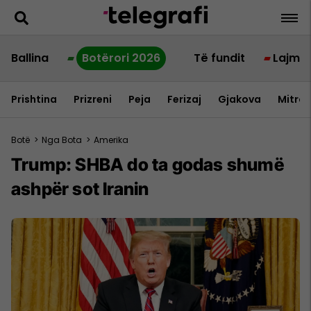
Ballina
Botërori 2026
Të fundit
Lajme
Prishtina
Prizreni
Peja
Ferizaj
Gjakova
Mitrov
Botë
>
Nga Bota
>
Amerika
Trump: SHBA do ta godas shumë
ashpër sot Iranin