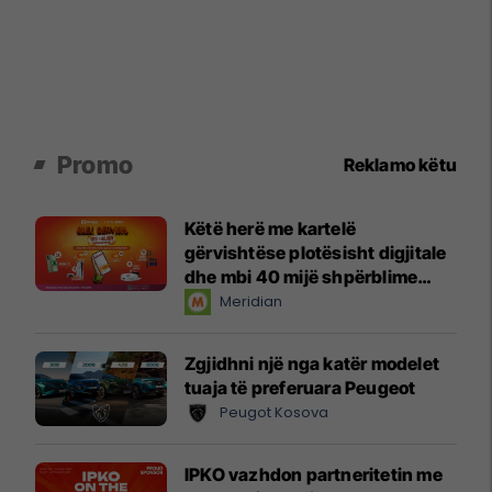
Promo
Reklamo këtu
Këtë herë me kartelë
gërvishtëse plotësisht digjitale
dhe mbi 40 mijë shpërblime
instant!
Meridian
Zgjidhni një nga katër modelet
tuaja të preferuara Peugeot
Peugot Kosova
IPKO vazhdon partneritetin me