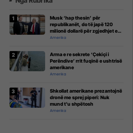
Nga Rubrika
Musk ‘hap thesin’ për
republikanët, do të japë 120
milionë dollarë për zgjedhjet e
ardhshme
Amerika
Arma e re sekrete ‘Çekiçi i
Perëndive’ rrit fuqinë e ushtrisë
amerikane
Amerika
Shkollat amerikane prezantojnë
dronë me sprej piperi: Nuk
mund t'u shpëtosh
Amerika