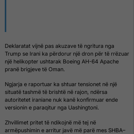
Deklaratat vijnë pas akuzave të ngritura nga
Trump se Irani ka përdorur një dron për të rrëzuar
një helikopter ushtarak Boeing AH-64 Apache
pranë brigjeve të Oman.
Ngjarja e raportuar ka shtuar tensionet në një
situatë tashmë të brishtë në rajon, ndërsa
autoritetet iraniane nuk kanë konfirmuar ende
versionin e paraqitur nga Uashingtoni.
Zhvillimet pritet të ndikojnë më tej në
armëpushimin e arritur javë më parë mes SHBA–