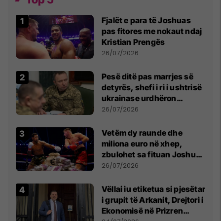
Fjalët e para të Joshuas
pas fitores me nokaut ndaj
Kristian Prengës
26/07/2026
Pesë ditë pas marrjes së
detyrës, shefi i ri i ushtrisë
ukrainase urdhëron
kontroll të madh
26/07/2026
Vetëm dy raunde dhe
miliona euro në xhep,
zbulohet sa fituan Joshua
e Prenga
26/07/2026
Vëllai iu etiketua si pjesëtar
i grupit të Arkanit, Drejtori i
Ekonomisë në Prizren