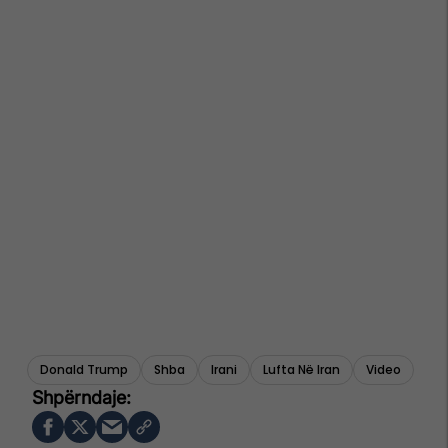
Donald Trump
Shba
Irani
Lufta Në Iran
Video