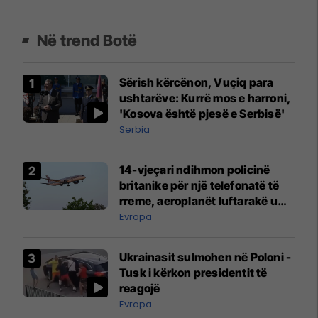
Në trend Botë
Sërish kërcënon, Vuçiq para
ushtarëve: Kurrë mos e harroni,
'Kosova është pjesë e Serbisë'
Serbia
14-vjeçari ndihmon policinë
britanike për një telefonatë të
rreme, aeroplanët luftarakë u
ngritën në ajër për të
Evropa
interceptuar fluturaken e Qatar
Airways që po shkonte drejt
Ukrainasit sulmohen në Poloni -
Mançesterit
Tusk i kërkon presidentit të
reagojë
Evropa