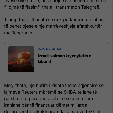
"Nëse sillen mirë, nëse bëjnë një punë të mirë, ne
fillojmë të flasim", tha ai, transmeton Telegrafi.
Trump tha gjithashtu se nuk po kërkon që Libani
të bëhet pjesë e një marrëveshjeje afatshkurtër
me Teheranin.
Izraeli sulmon kryeqytetin e
Libanit
Megjithatë, një burim i kishte thënë agjencisë së
lajmeve Reuters mbrëmë se SHBA-të janë të
gatshme të përdorin asetet e sekuestruara
iraniane për të financuar dëmet miliarda
dollarëshe të shkaktuara ndaj aleatëve të Gjirit