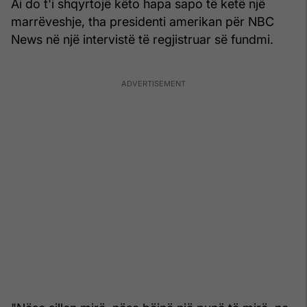
Ai do t'i shqyrtojë këto hapa sapo të ketë një
marrëveshje, tha presidenti amerikan për NBC
News në një intervistë të regjistruar së fundmi.