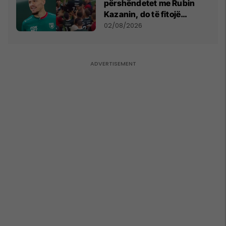
përshëndetet me Rubin
Kazanin, do të fitojë
miliona te Spartak Moska
02/08/2026