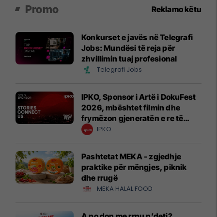
Promo
Reklamo këtu
Konkurset e javës në Telegrafi
Jobs: Mundësi të reja për
zhvillimin tuaj profesional
Telegrafi Jobs
IPKO, Sponsor i Artë i DokuFest
2026, mbështet filmin dhe
frymëzon gjeneratën e re të
krijuesve
IPKO
Pashtetat MEKA - zgjedhje
praktike për mëngjes, piknik
dhe rrugë
MEKA HALAL FOOD
A po don me rrnu n’deti?