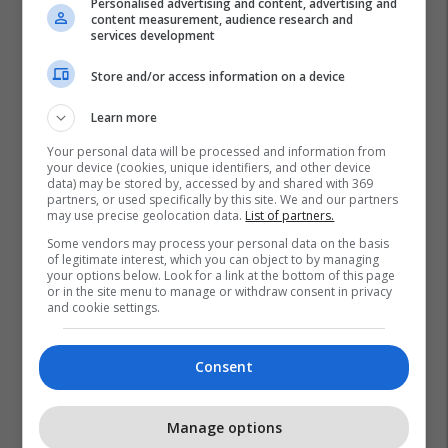
Personalised advertising and content, advertising and
content measurement, audience research and
services development
Store and/or access information on a device
Learn more
Your personal data will be processed and information from
your device (cookies, unique identifiers, and other device
data) may be stored by, accessed by and shared with 369
Irani
Shba
Donald Trump
Lindja E Mesme
partners, or used specifically by this site. We and our partners
Lufta Në Iran
may use precise geolocation data.
List of partners.
Some vendors may process your personal data on the basis
of legitimate interest, which you can object to by managing
your options below. Look for a link at the bottom of this page
or in the site menu to manage or withdraw consent in privacy
and cookie settings.
Consent
Manage options