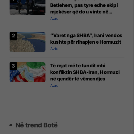
Betlehem, pas tyre edhe ekipi
mjekësor që do u vinte në
ndihmë
Azia
“Varet nga SHBA”, Irani vendos
kushte për rihapjen e Hormuzit
Azia
Të rejat më të fundit mbi
konfliktin SHBA-Iran, Hormuzi
në qendër të vëmendjes
Azia
Në trend Botë