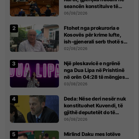
seancën konstituive të
Kuvendit
06/08/2026
Ftohet nga prokuroria e
Kosovës për krime lufte,
ish-gjenerali serb thotë se
dikush e tradhtoi në
02/08/2026
Beograd
Një pleskavicë e ngrënë
nga Dua Lipa në Prishtinë
në orën 04:28 të mëngjesit
- dhe bota digjitale serbe
03/08/2026
shpall gjendjen e luftës
Deda: Nëse deri nesër nuk
konstituohet Kuvendi, të
gjithë deputetët do të
bëjnë shkelje të rëndë
06/08/2026
kushtetuese
Mirlind Daku mes lotëve