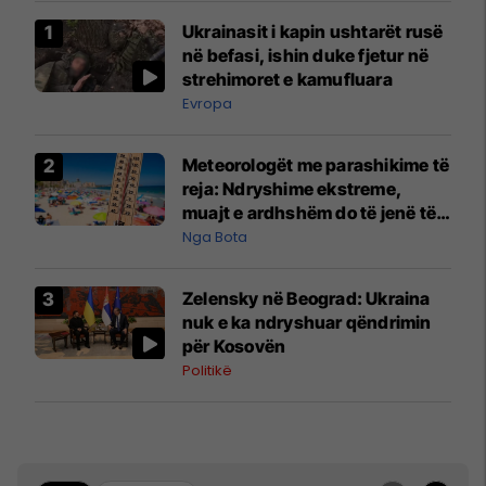
Ukrainasit i kapin ushtarët rusë
në befasi, ishin duke fjetur në
strehimoret e kamufluara
Evropa
Meteorologët me parashikime të
reja: Ndryshime ekstreme,
muajt e ardhshëm do të jenë të
pazakontë
Nga Bota
Zelensky në Beograd: Ukraina
nuk e ka ndryshuar qëndrimin
për Kosovën
Politikë