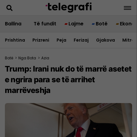
Ballina
Të fundit
Lajme
Botë
Ekono
Prishtina
Prizreni
Peja
Ferizaj
Gjakova
Mitrov
Botë
>
Nga Bota
>
Azia
Trump: Irani nuk do të marrë asetet
e ngrira para se të arrihet
marrëveshja