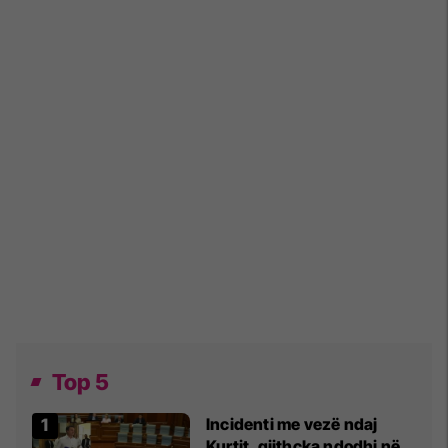
Top 5
Incidenti me vezë ndaj
Kurtit, gjithçka ndodhi në