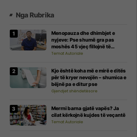
Nga Rubrika
Menopauza dhe dhimbjet e
nyjeve: Pse shumë gra pas
moshës 45 vjeç fillojnë të
ndiejnë dhimbje në të gjithë
Temat Autoriale
trupin?
Kjo është koha më e mirë e ditës
për të kryer nevojën – shumica e
bëjnë pa e ditur pse
Gjendjet shëndetësore
Merrni barna gjatë vapës? Ja
cilat kërkojnë kujdes të veçantë
Temat Autoriale