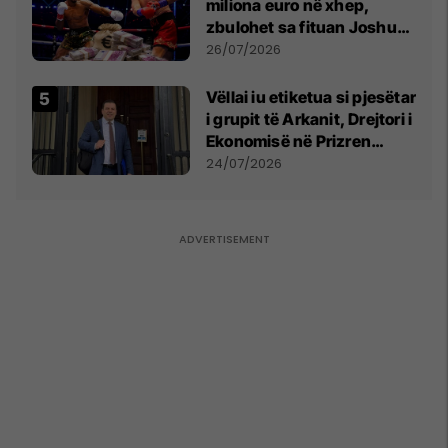
miliona euro në xhep,
zbulohet sa fituan Joshua
e Prenga
26/07/2026
Vëllai iu etiketua si pjesëtar
i grupit të Arkanit, Drejtori i
Ekonomisë në Prizren
mohon pretendimet
24/07/2026