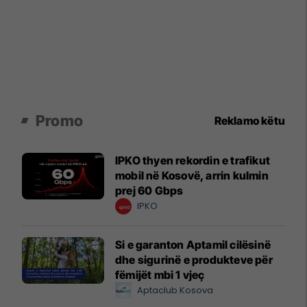
Promo
Reklamo këtu
IPKO thyen rekordin e trafikut
mobil në Kosovë, arrin kulmin
prej 60 Gbps
IPKO
Si e garanton Aptamil cilësinë
dhe sigurinë e produkteve për
fëmijët mbi 1 vjeç
Aptaclub Kosova