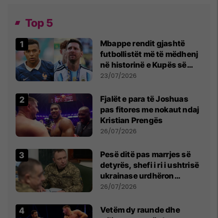
Top 5
Mbappe rendit gjashtë
futbollistët më të mëdhenj
në historinë e Kupës së
Botës, Messi mbetet i dyti
23/07/2026
Fjalët e para të Joshuas
pas fitores me nokaut ndaj
Kristian Prengës
26/07/2026
Pesë ditë pas marrjes së
detyrës, shefi i ri i ushtrisë
ukrainase urdhëron
kontroll të madh
26/07/2026
Vetëm dy raunde dhe