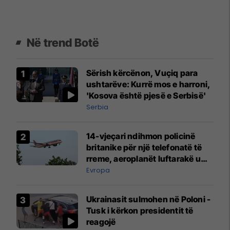
Në trend Botë
Sërish kërcënon, Vuçiq para
ushtarëve: Kurrë mos e harroni,
'Kosova është pjesë e Serbisë'
Serbia
14-vjeçari ndihmon policinë
britanike për një telefonatë të
rreme, aeroplanët luftarakë u
ngritën në ajër për të
Evropa
interceptuar fluturaken e Qatar
Airways që po shkonte drejt
Ukrainasit sulmohen në Poloni -
Mançesterit
Tusk i kërkon presidentit të
reagojë