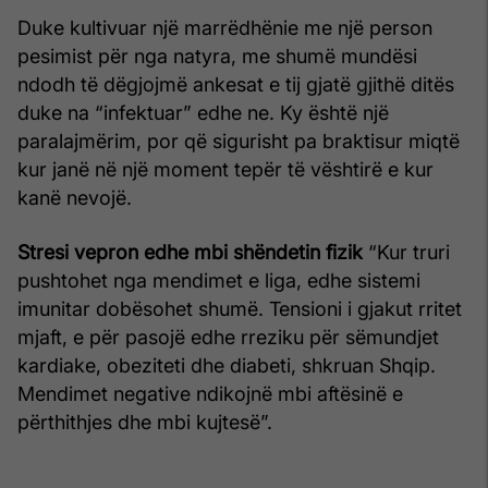
Duke kultivuar një marrëdhënie me një person
pesimist për nga natyra, me shumë mundësi
ndodh të dëgjojmë ankesat e tij gjatë gjithë ditës
duke na “infektuar” edhe ne. Ky është një
paralajmërim, por që sigurisht pa braktisur miqtë
kur janë në një moment tepër të vështirë e kur
kanë nevojë.
Stresi vepron edhe mbi shëndetin fizik
“Kur truri
pushtohet nga mendimet e liga, edhe sistemi
imunitar dobësohet shumë. Tensioni i gjakut rritet
mjaft, e për pasojë edhe rreziku për sëmundjet
kardiake, obeziteti dhe diabeti, shkruan Shqip.
Mendimet negative ndikojnë mbi aftësinë e
përthithjes dhe mbi kujtesë”.