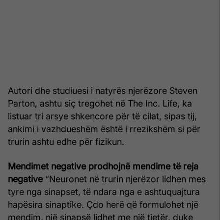
Autori dhe studiuesi i natyrës njerëzore Steven
Parton, ashtu siç tregohet në The Inc. Life, ka
listuar tri arsye shkencore për të cilat, sipas tij,
ankimi i vazhdueshëm është i rrezikshëm si për
trurin ashtu edhe për fizikun.
Mendimet negative prodhojnë mendime të reja
negative
“Neuronet në trurin njerëzor lidhen mes
tyre nga sinapset, të ndara nga e ashtuquajtura
hapësira sinaptike. Çdo herë që formulohet një
mendim, një sinapsë lidhet me një tjetër, duke