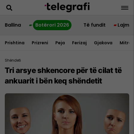
Ballina
Botërori 2026
Të fundit
Lajme
Prishtina
Prizreni
Peja
Ferizaj
Gjakova
Mitrov
Shëndeti
Tri arsye shkencore për të cilat të
ankuarit i bën keq shëndetit