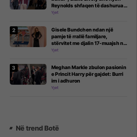
Reynolds shfaqen të dashuruar
në ndeshjen e futbollit
Yjet
Gisele Bundchen ndan një
pamje të rrallë familjare,
stërvitet me djalin 17-muajsh në
jaht
Yjet
Meghan Markle zbulon pasionin
e Princit Harry për gajdet: Burri
im i adhuron
Yjet
Në trend Botë