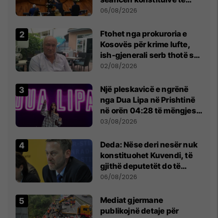
Kuvendit
06/08/2026
Ftohet nga prokuroria e
Kosovës për krime lufte,
ish-gjenerali serb thotë se
dikush e tradhtoi në
02/08/2026
Beograd
Një pleskavicë e ngrënë
nga Dua Lipa në Prishtinë
në orën 04:28 të mëngjesit
- dhe bota digjitale serbe
03/08/2026
shpall gjendjen e luftës
Deda: Nëse deri nesër nuk
konstituohet Kuvendi, të
gjithë deputetët do të
bëjnë shkelje të rëndë
06/08/2026
kushtetuese
Mediat gjermane
publikojnë detaje për