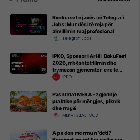
Konkurset e javës në Telegrafi
Jobs: Mundësi të reja për
zhvillimin tuaj profesional
Telegrafi Jobs
IPKO, Sponsor i Artë i DokuFest
2026, mbështet filmin dhe
frymëzon gjeneratën e re të
krijuesve
IPKO
Pashtetat MEKA - zgjedhje
praktike për mëngjes, piknik
dhe rrugë
MEKA HALAL FOOD
A po don me rrnu n’deti?
Kursimet mund t’ju sjellin një