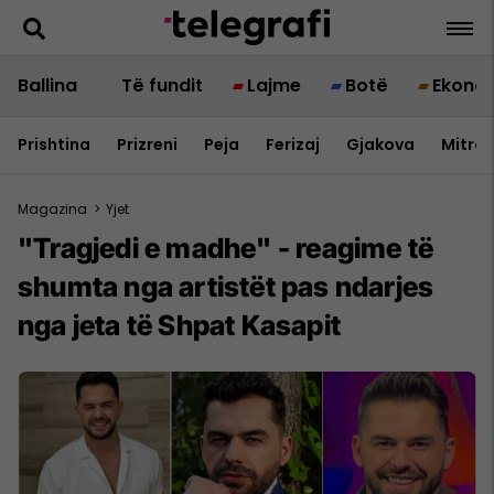
Ballina
Të fundit
Lajme
Botë
Ekono
Prishtina
Prizreni
Peja
Ferizaj
Gjakova
Mitrov
Magazina
>
Yjet
"Tragjedi e madhe" - reagime të
shumta nga artistët pas ndarjes
nga jeta të Shpat Kasapit