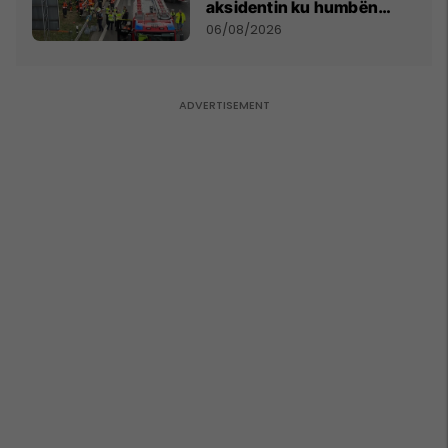
aksidentin ku humbën
jetën tre mërgimtarë nga
06/08/2026
Komogllava e Ferizajt