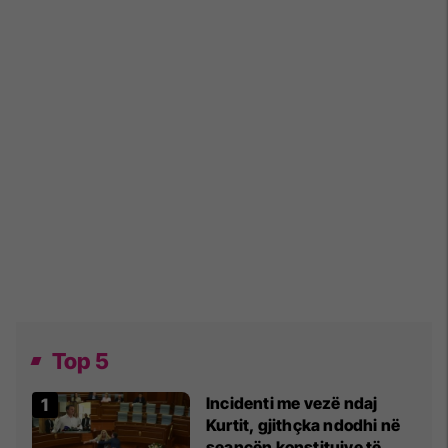
Top 5
Incidenti me vezë ndaj
Kurtit, gjithçka ndodhi në
seancën konstituive të