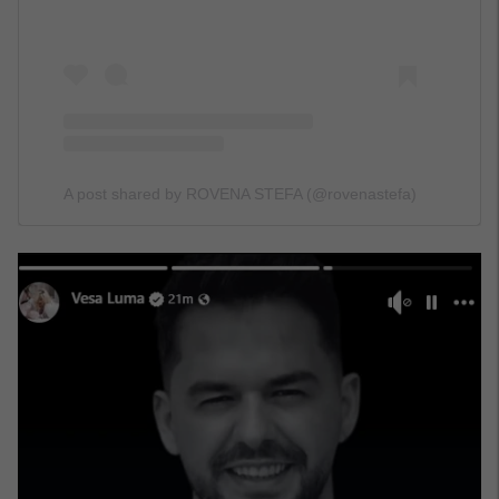
A post shared by ROVENA STEFA (@rovenastefa)