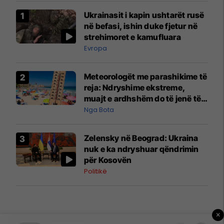
Ukrainasit i kapin ushtarët rusë
në befasi, ishin duke fjetur në
strehimoret e kamufluara
Evropa
Meteorologët me parashikime të
reja: Ndryshime ekstreme,
muajt e ardhshëm do të jenë të
pazakontë
Nga Bota
Zelensky në Beograd: Ukraina
nuk e ka ndryshuar qëndrimin
për Kosovën
Politikë
×