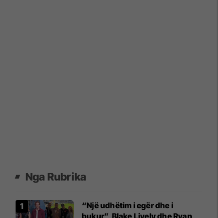
Nga Rubrika
“Një udhëtim i egër dhe i
bukur”, Blake Lively dhe Ryan