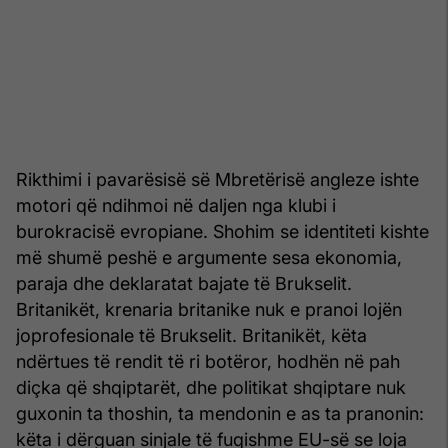
Rikthimi i pavarësisë së Mbretërisë angleze ishte
motori që ndihmoi në daljen nga klubi i
burokracisë evropiane. Shohim se identiteti kishte
më shumë peshë e argumente sesa ekonomia,
paraja dhe deklaratat bajate të Brukselit.
Britanikët, krenaria britanike nuk e pranoi lojën
joprofesionale të Brukselit. Britanikët, këta
ndërtues të rendit të ri botëror, hodhën në pah
diçka që shqiptarët, dhe politikat shqiptare nuk
guxonin ta thoshin, ta mendonin e as ta pranonin:
këta i dërguan sinjale të fuqishme EU-së se loja