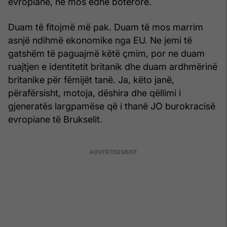
evropiane, në mos edhe botërore.
Duam të fitojmë më pak. Duam të mos marrim
asnjë ndihmë ekonomike nga EU. Ne jemi të
gatshëm të paguajmë këtë çmim, por ne duam
ruajtjen e identitetit britanik dhe duam ardhmërinë
britanike për fëmijët tanë. Ja, këto janë,
përafërsisht, motoja, dëshira dhe qëllimi i
gjeneratës largpamëse që i thanë JO burokracisë
evropiane të Brukselit.