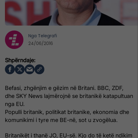
Nga
Telegrafi
24/06/2016
Befasi, zhgënjim e gëzim në Britani. BBC, ZDF,
dhe SKY News lajmërojnë se britanikë katapultuan
nga EU.
Populli britanik, politikat britanike, ekonomia dhe
komunikimi i tyre me BE-në, sot u zvogëlua.
Britanikët i thanë JO, EU-së. Kjo do të ketë ndikim