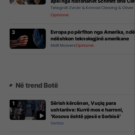
apel nga historianët Schmitt dhe Cl
kundër sanksionimit të një arkeolog
Telegrafi Zvicër
Konrad Clewing
Oliver
Opinione
Evropa po përfiton nga Amerika, ndë
ndëshkon teknologjinë amerikane
Matt Mowers
Opinione
Në trend Botë
Sërish kërcënon, Vuçiq para
ushtarëve: Kurrë mos e harroni,
'Kosova është pjesë e Serbisë'
Serbia