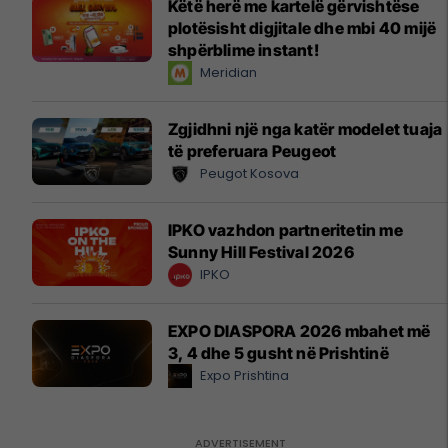
Këtë herë me kartelë gërvishtëse
plotësisht digjitale dhe mbi 40 mijë
shpërblime instant!
Meridian
Zgjidhni një nga katër modelet tuaja
të preferuara Peugeot
Peugot Kosova
IPKO vazhdon partneritetin me
Sunny Hill Festival 2026
IPKO
EXPO DIASPORA 2026 mbahet më
3, 4 dhe 5 gusht në Prishtinë
Expo Prishtina