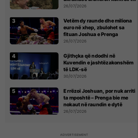
madh
26/07/2026
Vetëm dy raunde dhe miliona
euro në xhep, zbulohet sa
fituan Joshua e Prenga
26/07/2026
Gjithçka që ndodhi në
Kuvendin e jashtëzakonshëm
të LDK-së
30/07/2026
E rrëzoi Joshuan, por nuk arriti
ta mposhtë – Prenga bie me
nokaut në raundin e dytë
26/07/2026