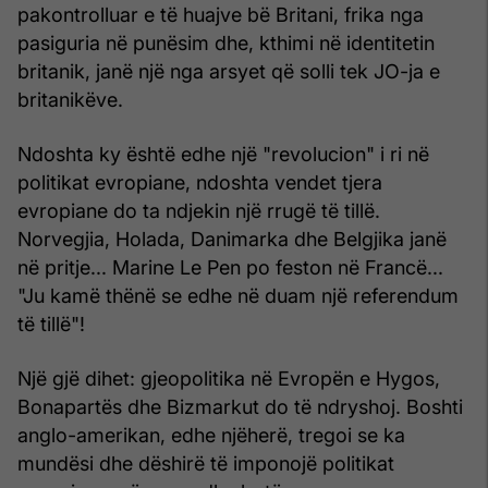
pakontrolluar e të huajve bë Britani, frika nga
pasiguria në punësim dhe, kthimi në identitetin
britanik, janë një nga arsyet që solli tek JO-ja e
britanikëve.
Ndoshta ky është edhe një "revolucion" i ri në
politikat evropiane, ndoshta vendet tjera
evropiane do ta ndjekin një rrugë të tillë.
Norvegjia, Holada, Danimarka dhe Belgjika janë
në pritje... Marine Le Pen po feston në Francë...
"Ju kamë thënë se edhe në duam një referendum
të tillë"!
Një gjë dihet: gjeopolitika në Evropën e Hygos,
Bonapartës dhe Bizmarkut do të ndryshoj. Boshti
anglo-amerikan, edhe njëherë, tregoi se ka
mundësi dhe dëshirë të imponojë politikat