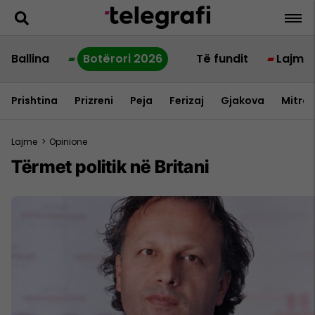
Ballina
Botërori 2026
Të fundit
Lajme
Prishtina
Prizreni
Peja
Ferizaj
Gjakova
Mitrov
Lajme
>
Opinione
Tërmet politik në Britani