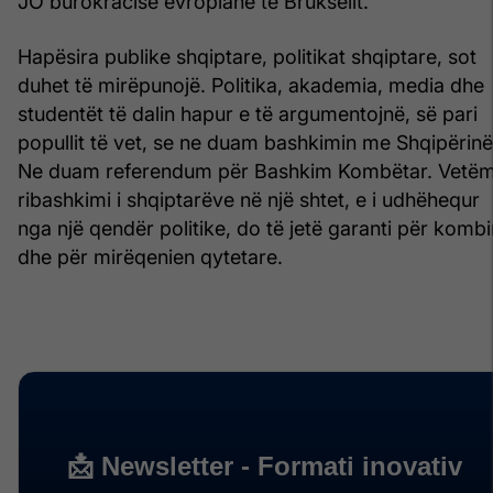
JO burokracisë evropiane të Brukselit.
Hapësira publike shqiptare, politikat shqiptare, sot
duhet të mirëpunojë. Politika, akademia, media dhe
studentët të dalin hapur e të argumentojnë, së pari
popullit të vet, se ne duam bashkimin me Shqipërinë
Ne duam referendum për Bashkim Kombëtar. Vetë
ribashkimi i shqiptarëve në një shtet, e i udhëhequr
nga një qendër politike, do të jetë garanti për kombi
dhe për mirëqenien qytetare.