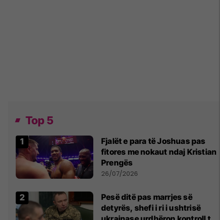
Top 5
Fjalët e para të Joshuas pas
fitores me nokaut ndaj Kristian
Prengës
26/07/2026
Pesë ditë pas marrjes së
detyrës, shefi i ri i ushtrisë
ukrainase urdhëron kontroll të