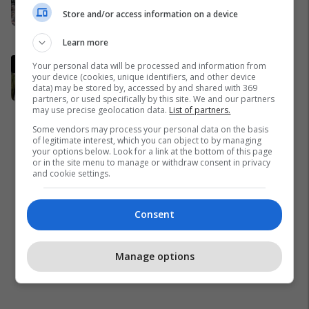
Valbonë, turistja nga Zelanda
Store and/or access information on a device
tregon për betejën e saj për
mbijetesë
Shqipëri
Learn more
Shtatzënia me IVF, Xheneta i
Your personal data will be processed and information from
your device (cookies, unique identifiers, and other device
reagon ashpër Xhuli Nurës: Ke
data) may be stored by, accessed by and shared with 369
gabuar, ndjenjën e babait nuk
partners, or used specifically by this site. We and our partners
mund t'ia plotësosh kurrë
may use precise geolocation data.
Yjet
List of partners.
Some vendors may process your personal data on the basis
of legitimate interest, which you can object to by managing
your options below. Look for a link at the bottom of this page
or in the site menu to manage or withdraw consent in privacy
and cookie settings.
Consent
Manage options