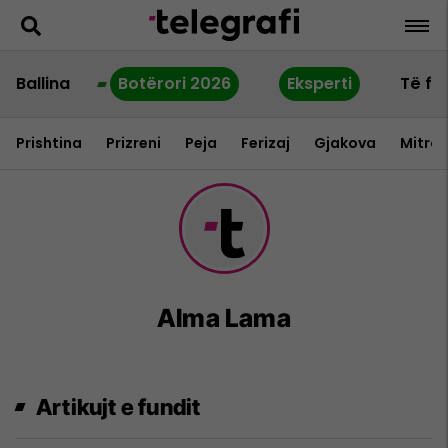
Ballina
Botërori 2026
Eksperti
Të fu
Prishtina
Prizreni
Peja
Ferizaj
Gjakova
Mitrov
Alma Lama
Artikujt e fundit