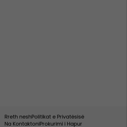
Rreth nesh
Politikat e Privatësisë
Na Kontaktoni
Prokurimi i Hapur