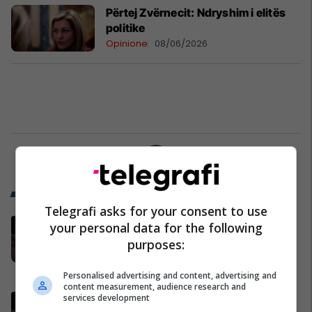
Përtej Zvërnecit: Ndryshim i elitës
politike
Opinione
08/06/2026
1
Trend Telegrafi
Telegrafi asks for your consent to use
Policia jep detaje për vrasjen në
your personal data for the following
Ferizaj - viktima një 32 vjeçar, dy
purposes:
persona ndalohen për 48 orë
Kronika e Zezë
Personalised advertising and content, advertising and
content measurement, audience research and
services development
Kafshohet nga nepërka në