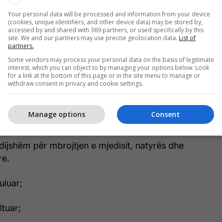
nferiorë;
Your personal data will be processed and information from your device
(cookies, unique identifiers, and other device data) may be stored by,
accessed by and shared with 369 partners, or used specifically by this
në;
site. We and our partners may use precise geolocation data.
List of
partners.
një ndryshim nga të rinjtë e Evropës, Romës,
Some vendors may process your personal data on the basis of legitimate
interest, which you can object to by managing your options below. Look
 Berlinit, Oslos apo Kopenhagës;
for a link at the bottom of this page or in the site menu to manage or
withdraw consent in privacy and cookie settings.
përinë dhe nuk duan ta braktisin;
Manage options
Consent
ë;
ëdijshëm për mbrojtjen e mjedisit, natyrës dhe
re.
uluar;
ltuar;