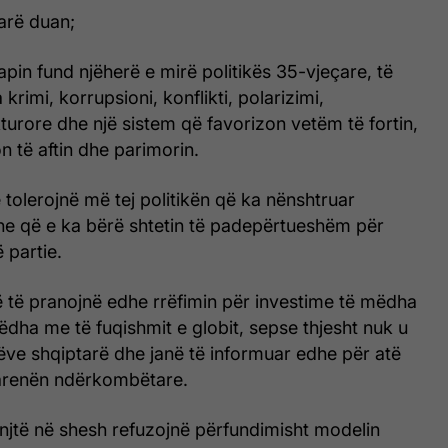
farë duan;
japin fund njëherë e mirë politikës 35-vjeçare, të
krimi, korrupsioni, konflikti, polarizimi,
kturore dhe një sistem që favorizon vetëm të fortin,
 të aftin dhe parimorin.
ë tolerojnë më tej politikën që ka nënshtruar
dhe që e ka bërë shtetin të padepërtueshëm për
ë partie.
ë të pranojnë edhe rrëfimin për investime të mëdha
dha me të fuqishmit e globit, sepse thjesht nuk u
ëve shqiptarë dhe janë të informuar edhe për atë
arenën ndërkombëtare.
rinjtë në shesh refuzojnë përfundimisht modelin