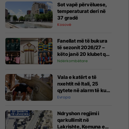
Sot vapë përvëluese,
temperaturat deri në
37 gradë
Kosovë
Fanellat më të bukura
të sezonit 2026/27 –
këto janë 20 klubet që
spikatën me dizajnin e
Ndërkombëtare
tyre
Vala e katërt e të
nxehtit në Itali, 25
qytete në alarm të kuq
- probleme me
Evropa
mungesën e ujit
Ndryshon regjimi i
qarkullimit në
Lakrishte, Komuna e