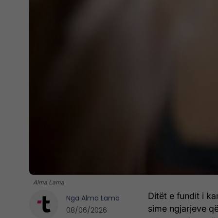
Alma Lama
Ditët e fundit i 
Nga
Alma Lama
sime ngjarjeve që
08/06/2026