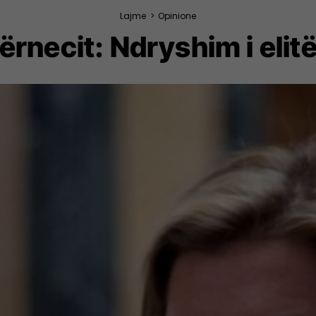
Lajme
>
Opinione
ërnecit: Ndryshim i elitë