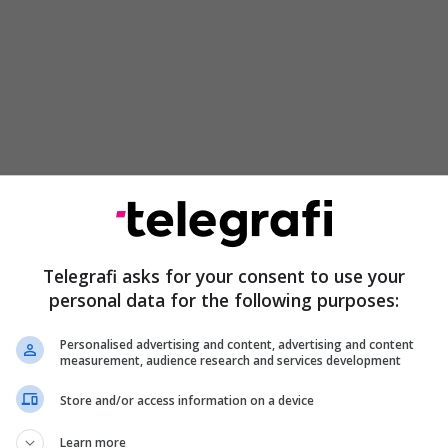
Telegrafi asks for your consent to use your
hjetëra protestues, qytetarë të thjeshtë, studentë,
personal data for the following purposes:
ernë, përfundimisht u binda se ata do ta
olitike në Shqipëri dhe do të sjellin një erë të re.
Personalised advertising and content, advertising and content
measurement, audience research and services development
Store and/or access information on a device
 reja janë tërësisht pa komplekse;
Learn more