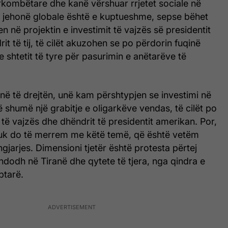
kombëtare dhe kanë vërshuar rrjetet sociale në
 jehonë globale është e kuptueshme, sepse bëhet
jen në projektin e investimit të vajzës së presidentit
t të tij, të cilët akuzohen se po përdorin fuqinë
 shtetit të tyre për pasurimin e anëtarëve të
ë të drejtën, unë kam përshtypjen se investimi në
shumë një grabitje e oligarkëve vendas, të cilët po
 të vajzës dhe dhëndrit të presidentit amerikan. Por,
nuk do të merrem me këtë temë, që është vetëm
ngjarjes. Dimensioni tjetër është protesta përtej
ndodh në Tiranë dhe qytete të tjera, nga qindra e
iptarë.