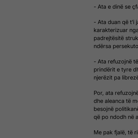
- Ata e dinë se ç
- Ata duan që t’i 
karakterizuar nga 
padrejtësitë stru
ndërsa persekuton
- Ata refuzojnë t
prindërit e tyre 
njerëzit pa librez
Por, ata refuzojn
dhe aleanca të më
besojnë politikan
që po ndodh në 
Me pak fjalë, të 