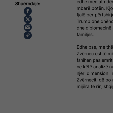
edhe mediat ndër
mbarë botën. Kjo
fjalë për përfshir
Trump dhe dhëndri
dhe diplomacinë e
familjes.
Edhe pse, me thën
Zvërnec është më 
fshihen pas emrit
në këtë analizë 
njëri dimension i 
Zvërnecit, që po 
mijëra të rinj shq