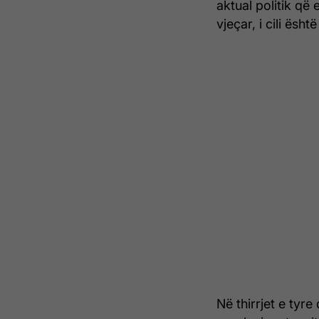
aktual politik që
vjeçar, i cili ësh
Në thirrjet e tyre