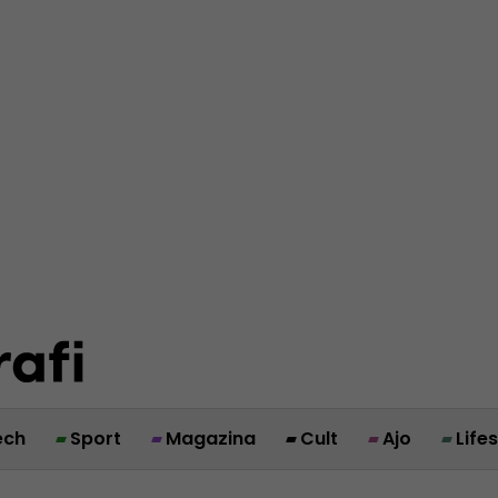
ech
Sport
Magazina
Cult
Ajo
Life