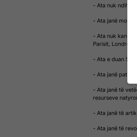
- Ata nuk ndihen i
- Ata janë moder
- Ata nuk kanë as
Parisit, Londrës,
- Ata e duan Shqi
- Ata janë patriot
- Ata janë të vet
resurseve natyro
- Ata janë të artik
- Ata janë të revo