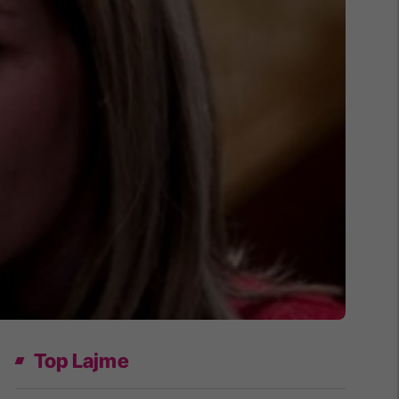
Top Lajme