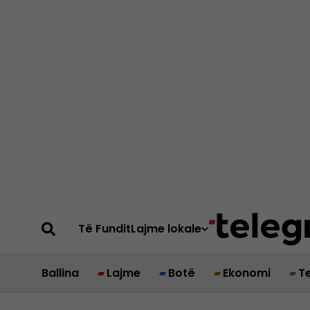
Të Fundit
Lajme lokale
Ballina
Lajme
Botë
Ekonomi
T