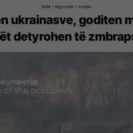
Botë
>
Nga-bota
>
Evropa
n ukrainasve, goditen me
ët detyrohen të zmbra