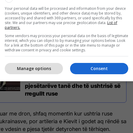
Your personal data will be processed and information from your device
(cookies, unique identifiers, and other device data) may be stored by,
accessed by and shared with 369 partners, or used specifically by this
entojnë të avancojnë dhe të shtyjnë prapa
site. We and our partners may use precise geolocation data.
List of
i me marrjen e armëve të rënda nga vendet
partners.
ua dëshmon të kundërtën komandantëve të lartë
Some vendors may process your personal data on the basis of legitimate
interest, which you can object to by managing your options below. Look
for a link at the bottom of this page or in the site menu to manage or
withdraw consent in privacy and cookie settings.
Manage options
Consent
Pjesëtari i Wagnerit nga Bakhmuti:
Kemi dhjetëra mijëra kufoma të
pjesëtarëve tanë dhe të ushtrisë së
rregullt ruse
zuar me dron, shfaq momentin kur ushtria ruse
 ukrainasve, por artileria e Kievit i godet aq rëndë sa
e vdesin e pjesa tjetër detyrohen të tërhiqen.