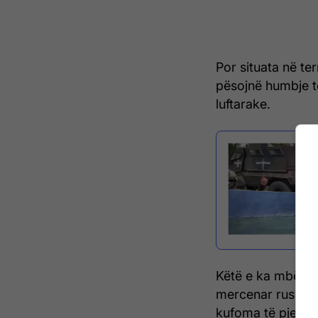
Por situata në te
pësojnë humbje t
luftarake.
Këtë e ka mbështe
mercenar rus Wagn
kufoma të pjesëta