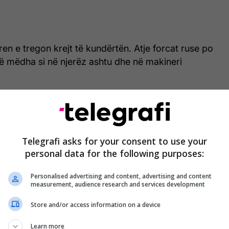
rren e tregon krejt të kundërtën. Atje forcat ruse po
ë mëdha si në njerëz ashtu dhe në makineri
Korpusi i vullnetarëve rusë që
luftojnë përkrah ukrainasve futen
Telegrafi asks for your consent to use your
në rajonin e Belgorodit - pamje nga
personal data for the following purposes:
aksioni
Personalised advertising and content, advertising and content
measurement, audience research and services development
tur me deklaratën e tij edhe një pjesëtarë i grupit
Store and/or access information on a device
er, i cili në një video tha se ka dhjetëra mijëra
rëve të tyre dhe ushtrisë së rregullt ruse në këtë
Learn more