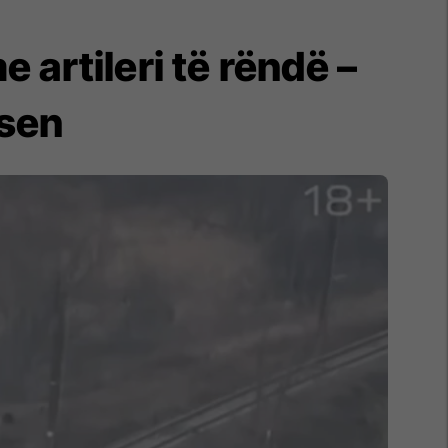
 artileri të rëndë –
psen