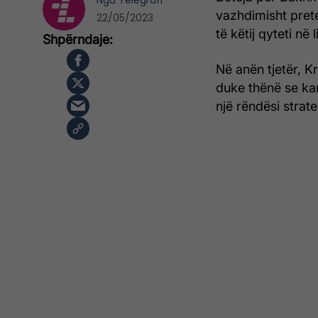
Nga
Telegrafi
vazhdimisht pret
22/05/2023
të këtij qyteti në 
Në anën tjetër, 
duke thënë se ka
një rëndësi strate