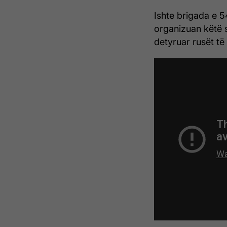
Ishte brigada e 5
organizuan këtë s
detyruar rusët të