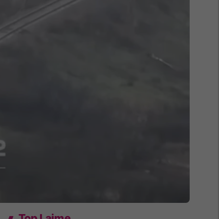
Top Lajme