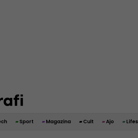
ech
Sport
Magazina
Cult
Ajo
Life