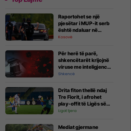
Raportohet se një
pjesëtar i MUP-it serb
është ndaluar në
Jarinë
Kosovë
Për herë të parë,
shkencëtarët krijojnë
viruse me inteligjencë
artificiale
Shkencë
Drita fiton thellë ndaj
Tre Fiorit, i afrohet
play-offit të Ligës së
Konferencës
Ligat tjera
Mediat gjermane