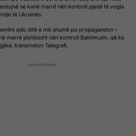
endojnë se kanë marrë nën kontroll pjesë të vogla
lindje të Ukrainës.
Kremlini qdo ditë e më shumë po propagandon –
në marrë plotësisht nën kontroll Bakhmutin, që ka
gjike, transmeton Telegrafi.