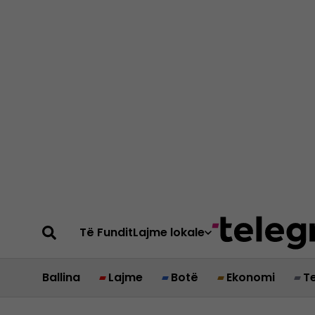
Të Fundit
Lajme lokale
Ballina
Lajme
Botë
Ekonomi
T