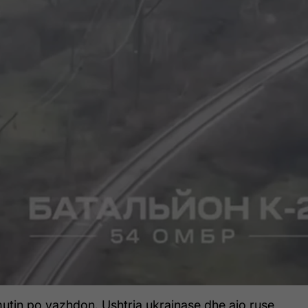
utin po vazhdon. Ushtria ukrainase dhe ajo ruse