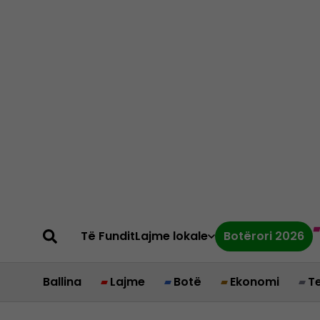
Të Fundit
Lajme lokale
Botërori 2026
Ballina
Lajme
Botë
Ekonomi
T