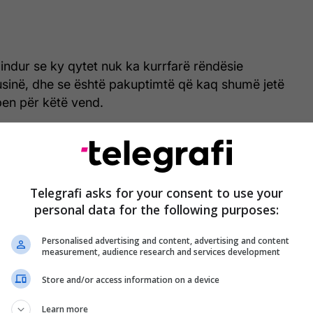
bindur se ky qytet nuk ka kurrfarë rëndësie
Rusinë, dhe se është pakuptimtë që kaq shumë jetë
ben për këtë vend.
Vdekje tjetër misterioze e një
politikani në Rusi, kritikoi luftën në
Telegrafi asks for your consent to use your
Ukrainë - ndërron jetë në aeroplan
personal data for the following purposes:
zëvendësministri i Shkencës
Personalised advertising and content, advertising and content
measurement, audience research and services development
e Bakhmutit janë mbushur me dhjetëra mijëra kufoma
Store and/or access information on a device
shtrisë së rregullt ruse, që sipas tij askush nuk po
edhur.
Learn more