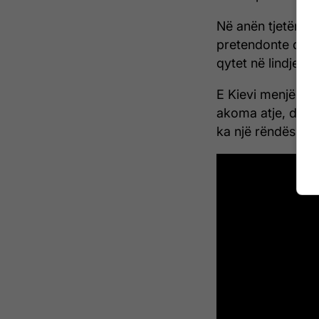
Në anën tjetër, k
pretendonte ditë 
qytet në lindje të
E Kievi menjëher
akoma atje, dhe s
ka një rëndësi të