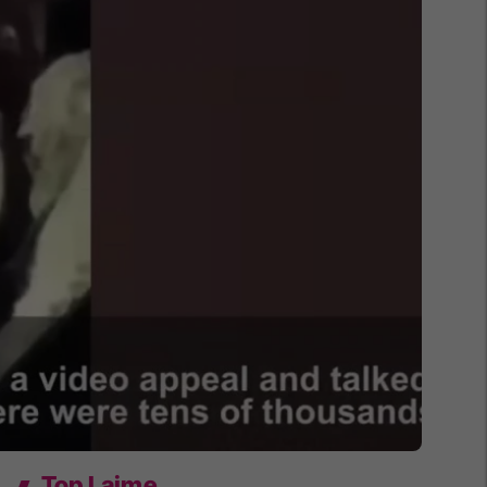
Top Lajme