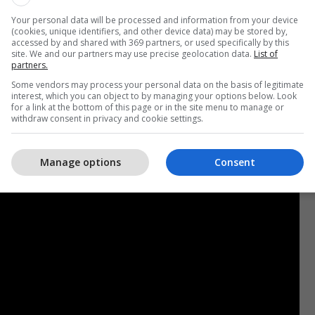
Your personal data will be processed and information from your device
reu i këtij grupi famëkeq Yevgeny Prigozhin,
(cookies, unique identifiers, and other device data) may be stored by,
accessed by and shared with 369 partners, or used specifically by this
më parë se kanë arritur të marrin nën kontroll këtë
site. We and our partners may use precise geolocation data.
List of
 Ukrainës.
partners.
Some vendors may process your personal data on the basis of legitimate
ë reagoi duke thënë se ushtarët ukrainas gjenden
interest, which you can object to by managing your options below. Look
for a link at the bottom of this page or in the site menu to manage or
e rusët nuk e kanë pushtuar këtë qytet që për ta
withdraw consent in privacy and cookie settings.
 madhe. /Telegrafi/
Manage options
Consent