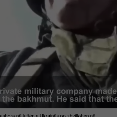
 ashpra në luftën e Ukrainës po zhvillohen në