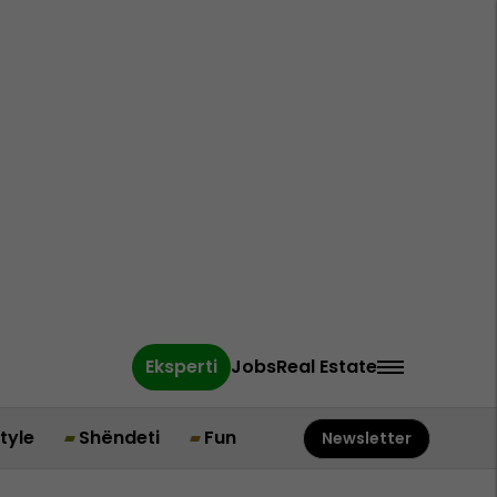
Eksperti
Jobs
Real Estate
style
Shëndeti
Fun
Newsletter