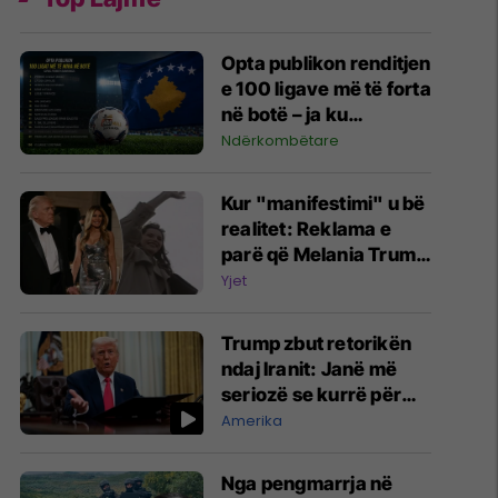
Opta publikon renditjen
e 100 ligave më të forta
në botë – ja ku
pozicionohet Kosova
Ndërkombëtare
Kur "manifestimi" u bë
realitet: Reklama e
parë që Melania Trump
realizoi në vitin 1993 e
Yjet
shfaqte atë si Zonjë e
Parë e ShBA-së
Trump zbut retorikën
ndaj Iranit: Janë më
seriozë se kurrë për
negociatat
Amerika
Nga pengmarrja në