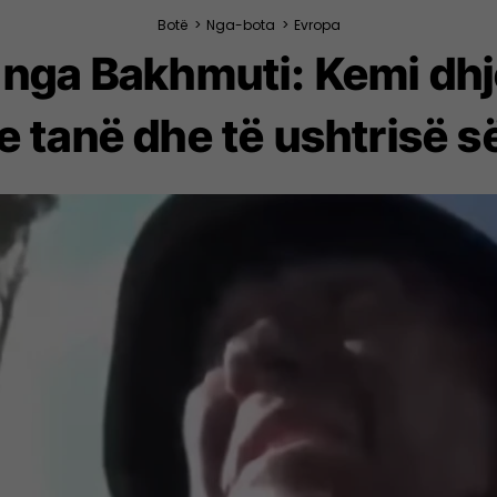
Botë
>
Nga-bota
>
Evropa
t nga Bakhmuti: Kemi dh
e tanë dhe të ushtrisë së