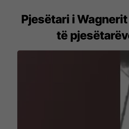
Pjesëtari i Wagneri
të pjesëtarëv