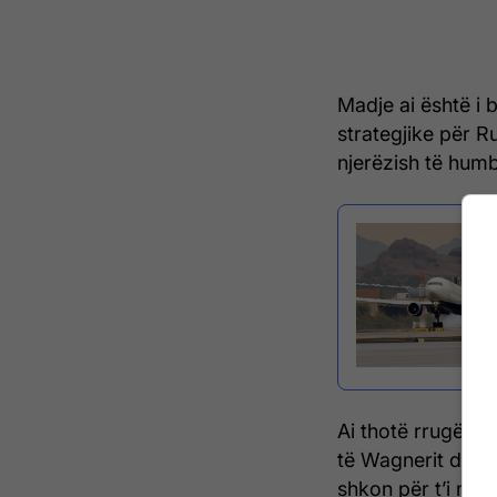
Madje ai është i 
strategjike për 
njerëzish të hum
Ai thotë rrugët 
të Wagnerit dhe u
shkon për t’i mbl