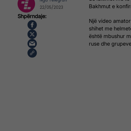
Nga
Telegrafi
Bakhmut e konfir
22/05/2023
Një video amatore
shihet me helmet
është mbushur me 
ruse dhe grupeve 