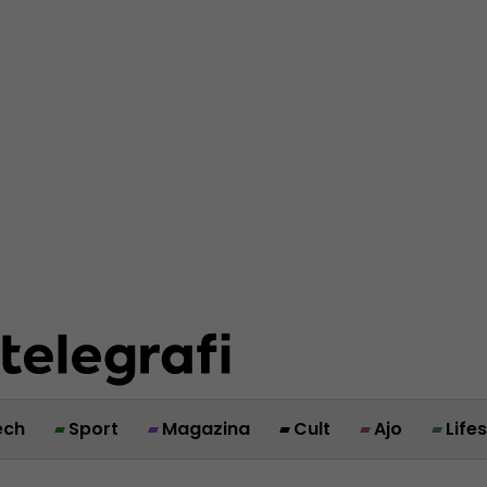
ech
Sport
Magazina
Cult
Ajo
Life