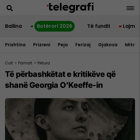
Ballina
Botërori 2026
Të fundit
Lajme
Prishtina
Prizreni
Peja
Ferizaj
Gjakova
Mitrov
Cult
>
Pamart
>
Piktura
Të përbashkëtat e kritikëve që
shanë Georgia O'Keeffe-in