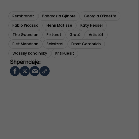
Top 5
Fjalët e para të Joshuas