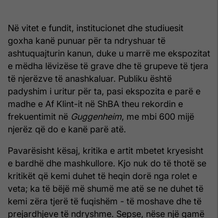
Në vitet e fundit, institucionet dhe studiuesit
goxha kanë punuar për ta ndryshuar të
ashtuquajturin kanun, duke u marrë me ekspozitat
e mëdha lëvizëse të grave dhe të grupeve të tjera
të njerëzve të anashkaluar. Publiku është
padyshim i uritur për ta, pasi ekspozita e parë e
madhe e Af Klint-it në ShBA theu rekordin e
frekuentimit në
Guggenheim
, me mbi 600 mijë
njerëz që do e kanë parë atë.
Pavarësisht kësaj, kritika e artit mbetet kryesisht
e bardhë dhe mashkullore. Kjo nuk do të thotë se
kritikët që kemi duhet të heqin dorë nga rolet e
veta; ka të bëjë më shumë me atë se ne duhet të
kemi zëra tjerë të fuqishëm - të moshave dhe të
prejardhjeve të ndryshme. Sepse, nëse një gamë