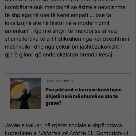
kombëtare nuk mendojnë se është e nevojshme
të shpjegojnë ose të kenë empati ... ose ta
lokalizojnë atë në historinë e modernizmit
amerikan". Kjo më shtyri të mendoj se si kaq
shumë kritika të artit shkruhen nga këndvështrimi
mashkullor dhe nga çekuilibri jashtëzakonisht i
gjerë gjinor që ende ekziston brenda kësaj.
Pse pikturat e burrave kushtojnë
dhjetë herë më shumë se ato të
grave?
Javën e kaluar, në rrjetet sociale e shpërndava
kopertinën e
Historisë së Artit
të EH Gombrich-ut.