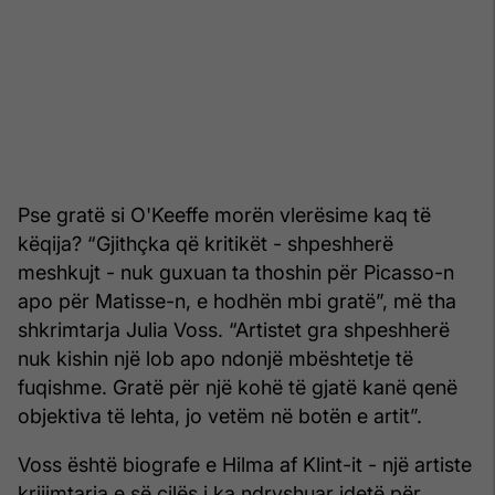
Pse gratë si O'Keeffe morën vlerësime kaq të
këqija? “Gjithçka që kritikët - shpeshherë
meshkujt - nuk guxuan ta thoshin për Picasso-n
apo për Matisse-n, e hodhën mbi gratë”, më tha
shkrimtarja Julia Voss. “Artistet gra shpeshherë
nuk kishin një lob apo ndonjë mbështetje të
fuqishme. Gratë për një kohë të gjatë kanë qenë
objektiva të lehta, jo vetëm në botën e artit”.
Voss është biografe e Hilma af Klint-it - një artiste
krijimtaria e së cilës i ka ndryshuar idetë për