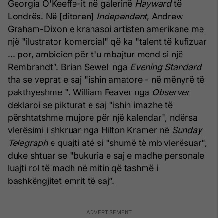
Georgia O'Keeffe-it në galerinë
Hayward
të
Londrës. Në [ditoren]
Independent
, Andrew
Graham-Dixon e krahasoi artisten amerikane me
një "ilustrator komercial" që ka "talent të kufizuar
... por, ambicien për t'u mbajtur mend si një
Rembrandt”. Brian Sewell nga
Evening Standard
tha se veprat e saj "ishin amatore - në mënyrë të
pakthyeshme ". William Feaver nga
Observer
deklaroi se pikturat e saj "ishin imazhe të
përshtatshme mujore për një kalendar", ndërsa
vlerësimi i shkruar nga Hilton Kramer në
Sunday
Telegraph
e quajti atë si "shumë të mbivlerësuar",
duke shtuar se "bukuria e saj e madhe personale
luajti rol të madh në mitin që tashmë i
bashkëngjitet emrit të saj”.