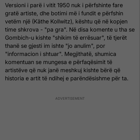
Versioni i parë i vitit 1950 nuk i përfshinte fare
gratë artiste, dhe botimi më i fundit e përfshin
vetëm një (Käthe Kollwitz), kështu që në kopjen
time shkrova - "pa gra". Në disa komente u tha se
Gombich-u kishte "shikim të errësuar", të tjerët
thanë se gjesti im ishte "jo anulim", por
"informacion i shtuar". Megjithatë, shumica
komentuan se mungesa e përfaqësimit të
artistëve që nuk janë meshkuj kishte bërë që
historia e artit të ndihej e parëndësishme për ta.