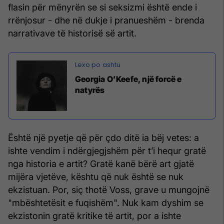
flasin për mënyrën se si seksizmi është ende i
rrënjosur - dhe në dukje i pranueshëm - brenda
narrativave të historisë së artit.
Georgia O’Keefe, një forcë e
natyrës
Është një pyetje që për çdo ditë ia bëj vetes: a
ishte vendim i ndërgjegjshëm për t’i hequr gratë
nga historia e artit? Gratë kanë bërë art gjatë
mijëra vjetëve, kështu që nuk është se nuk
ekzistuan. Por, siç thotë Voss, grave u mungojnë
"mbështetësit e fuqishëm". Nuk kam dyshim se
ekzistonin gratë kritike të artit, por a ishte