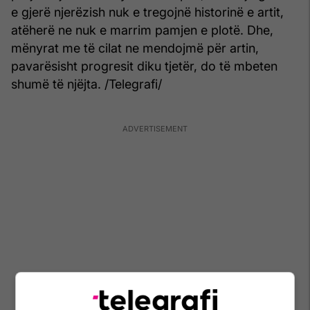
e gjerë njerëzish nuk e tregojnë historinë e artit,
atëherë ne nuk e marrim pamjen e plotë. Dhe,
mënyrat me të cilat ne mendojmë për artin,
pavarësisht progresit diku tjetër, do të mbeten
shumë të njëjta. /Telegrafi/