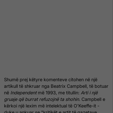
Shumë prej këtyre komenteve citohen në një
artikull të shkruar nga Beatrix Campbell, të botuar
në
Independent
më 1993, me titullin:
Arti i një
gruaje që burrat refuzojnë ta shohin.
Campbell e
kërkoi një lexim më intelektual të O'Keeffe-it -
duke u ankuar se "kritikët e artit të gazetave