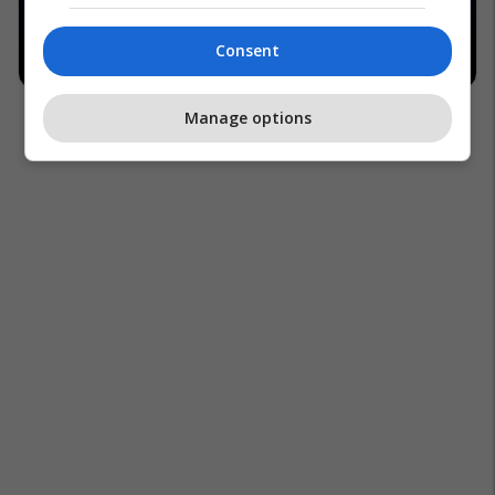
Consent
Manage options
Rembrandt
Pabarazia Gjinore
Georgia O’keeffe
Pablo Picasso
Henri Matisse
Katy Hessel
The Guardian
Pikturat
Gratë
Artistët
Piet Mondrian
Seksizmi
Ernst Gombrich
Wassily Kandinsky
Kritikuesit