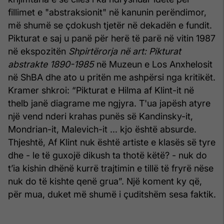
fillimet e "abstraksionit" në kanunin perëndimor,
më shumë se çdokush tjetër në dekadën e fundit.
Pikturat e saj u panë për herë të parë në vitin 1987
në ekspozitën
Shpirtërorja në art: Pikturat
abstrakte 1890-1985
në Muzeun e Los Anxhelosit
në ShBA dhe ato u pritën me ashpërsi nga kritikët.
Kramer shkroi: “Pikturat e Hilma af Klint-it në
thelb janë diagrame me ngjyra. T'ua japësh atyre
një vend nderi krahas punës së Kandinsky-it,
Mondrian-it, Malevich-it ... kjo është absurde.
Thjeshtë, Af Klint nuk është artiste e klasës së tyre
dhe - le të guxojë dikush ta thotë këtë? - nuk do
t’ia kishin dhënë kurrë trajtimin e tillë të fryrë nëse
nuk do të kishte qenë grua”. Një koment ky që,
për mua, duket më shumë i çuditshëm sesa faktik.