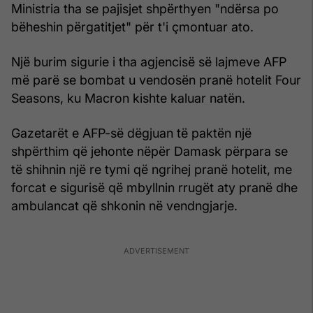
Ministria tha se pajisjet shpërthyen "ndërsa po
bëheshin përgatitjet" për t'i çmontuar ato.
Një burim sigurie i tha agjencisë së lajmeve AFP
më parë se bombat u vendosën pranë hotelit Four
Seasons, ku Macron kishte kaluar natën.
Gazetarët e AFP-së dëgjuan të paktën një
shpërthim që jehonte nëpër Damask përpara se
të shihnin një re tymi që ngrihej pranë hotelit, me
forcat e sigurisë që mbyllnin rrugët aty pranë dhe
ambulancat që shkonin në vendngjarje.