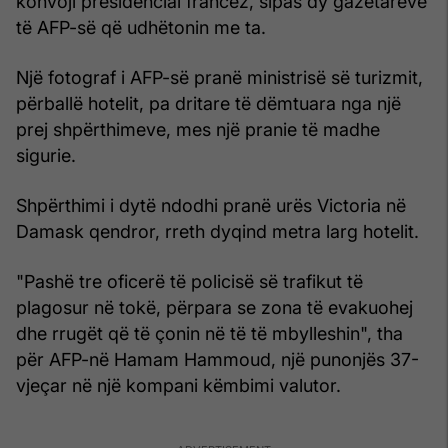
konvoji presidencial francez, sipas dy gazetarëve
të AFP-së që udhëtonin me ta.
Një fotograf i AFP-së pranë ministrisë së turizmit,
përballë hotelit, pa dritare të dëmtuara nga një
prej shpërthimeve, mes një pranie të madhe
sigurie.
Shpërthimi i dytë ndodhi pranë urës Victoria në
Damask qendror, rreth dyqind metra larg hotelit.
"Pashë tre oficerë të policisë së trafikut të
plagosur në tokë, përpara se zona të evakuohej
dhe rrugët që të çonin në të të mbylleshin", tha
për AFP-në Hamam Hammoud, një punonjës 37-
vjeçar në një kompani këmbimi valutor.