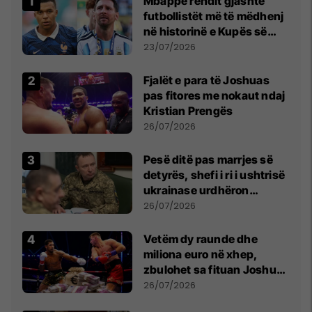
Mbappe rendit gjashtë
futbollistët më të mëdhenj
në historinë e Kupës së
Botës, Messi mbetet i dyti
23/07/2026
Fjalët e para të Joshuas
pas fitores me nokaut ndaj
Kristian Prengës
26/07/2026
Pesë ditë pas marrjes së
detyrës, shefi i ri i ushtrisë
ukrainase urdhëron
kontroll të madh
26/07/2026
Vetëm dy raunde dhe
miliona euro në xhep,
zbulohet sa fituan Joshua
e Prenga
26/07/2026