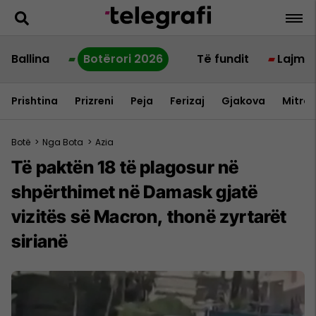
Ballina
Botërori 2026
Të fundit
Lajme
Prishtina
Prizreni
Peja
Ferizaj
Gjakova
Mitrov
Botë
>
Nga Bota
>
Azia
Të paktën 18 të plagosur në
shpërthimet në Damask gjatë
vizitës së Macron, thonë zyrtarët
sirianë