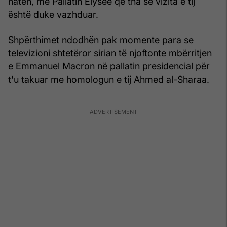
natën, me Pallatin Elysee që tha se vizita e tij
është duke vazhduar.
Shpërthimet ndodhën pak momente para se
televizioni shtetëror sirian të njoftonte mbërritjen
e Emmanuel Macron në pallatin presidencial për
t'u takuar me homologun e tij Ahmed al-Sharaa.