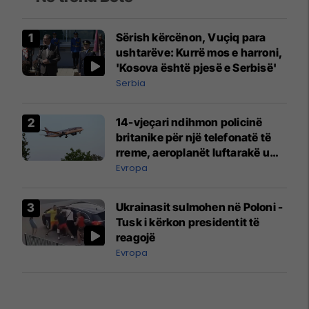
Sërish kërcënon, Vuçiq para
ushtarëve: Kurrë mos e harroni,
'Kosova është pjesë e Serbisë'
Serbia
14-vjeçari ndihmon policinë
britanike për një telefonatë të
rreme, aeroplanët luftarakë u
ngritën në ajër për të
Evropa
interceptuar fluturaken e Qatar
Airways që po shkonte drejt
Ukrainasit sulmohen në Poloni -
Mançesterit
Tusk i kërkon presidentit të
reagojë
Evropa