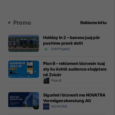
Promo
Reklamo këtu
Holiday In 2 – banesa juaj për
pushime pranë detit
Edil Project
Plan B – reklamoni biznesin tuaj
aty ku është audienca shqiptare
në Zvicër
Plan B
Sigurimi i biznesit me NOVATRA
Vermögensberatung AG
NOVATRA