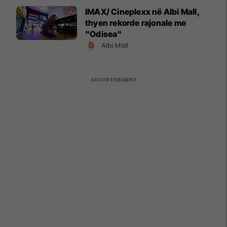
IMAX/ Cineplexx në Albi Mall,
thyen rekorde rajonale me
"Odisea"
Albi Mall