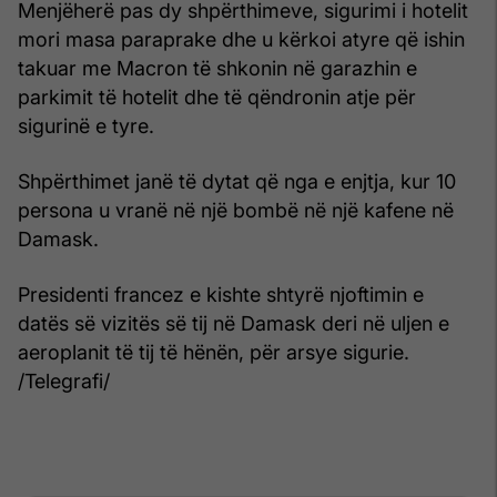
Menjëherë pas dy shpërthimeve, sigurimi i hotelit
mori masa paraprake dhe u kërkoi atyre që ishin
takuar me Macron të shkonin në garazhin e
parkimit të hotelit dhe të qëndronin atje për
sigurinë e tyre.
Shpërthimet janë të dytat që nga e enjtja, kur 10
persona u vranë në një bombë në një kafene në
Damask.
Presidenti francez e kishte shtyrë njoftimin e
datës së vizitës së tij në Damask deri në uljen e
aeroplanit të tij të hënën, për arsye sigurie.
/Telegrafi/