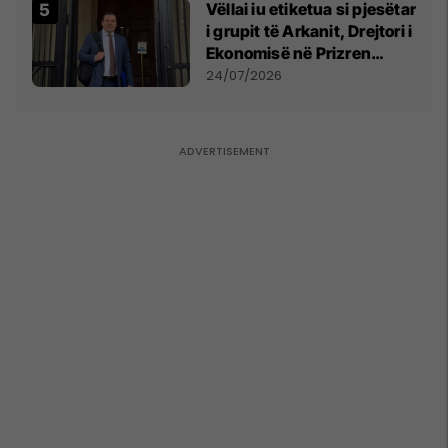
Vëllai iu etiketua si pjesëtar
i grupit të Arkanit, Drejtori i
Ekonomisë në Prizren
mohon pretendimet
24/07/2026