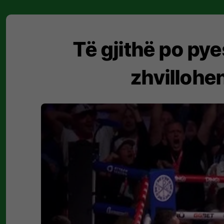
Të gjithë po pye
zhvillohe