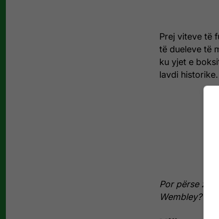
Prej viteve të
të dueleve të 
ku yjet e boksi
lavdi historike.
Por përse zhvi
Wembley?