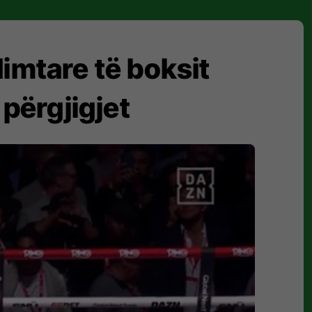
dimtare të boksit
përgjigjet