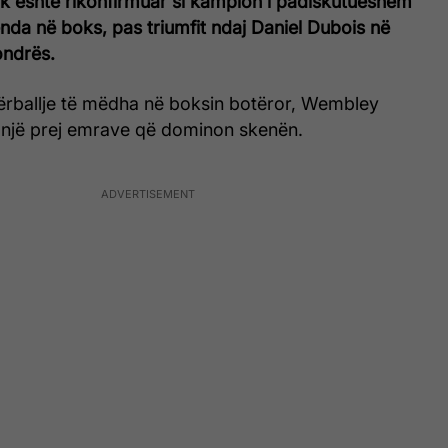
k është rikonfirmuar si kampion i padiskutueshëm
ënda në boks, pas triumfit ndaj Daniel Dubois në
ondrës.
 përballje të mëdha në boksin botëror, Wembley
 një prej emrave që dominon skenën.