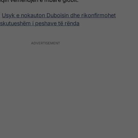
:
Usyk e nokauton Duboisin dhe rikonfirmohet
iskutueshëm i peshave të rënda