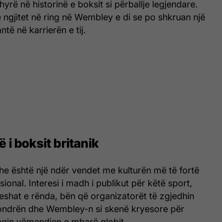
yrë në historinë e boksit si përballje legjendare.
ngjitet në ring në Wembley e di se po shkruan një
ntë në karrierën e tij.
ë i boksit britanik
he është një ndër vendet me kulturën më të fortë
sional. Interesi i madh i publikut për këtë sport,
shat e rënda, bën që organizatorët të zgjedhin
ondrën dhe Wembley-n si skenë kryesore për
eqin vëmendjen e mbarë globit.