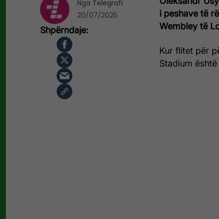
Oleksandr Usy
Nga
Telegrafi
i peshave të r
20/07/2025
Wembley të L
Kur flitet për
Stadium është