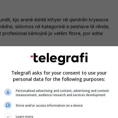
 fundit, kjo arenë është kthyer në qendrën kryesore
mëdha, sidomos në kategorinë e peshave të rënda,
t profesional kërkojnë jo vetëm fitore, por edhe
Telegrafi asks for your consent to use your
personal data for the following purposes:
Personalised advertising and content, advertising and content
measurement, audience research and services development
llohen kaq shumë ndeshje boksi pikërisht në
Store and/or access information on a device
Learn more