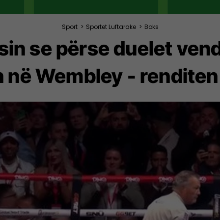
Sport
>
Sportet Luftarake
>
Boks
sin se përse duelet ven
n në Wembley - renditen 