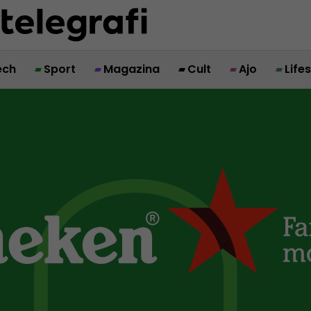
ech
Sport
Magazina
Cult
Ajo
Life