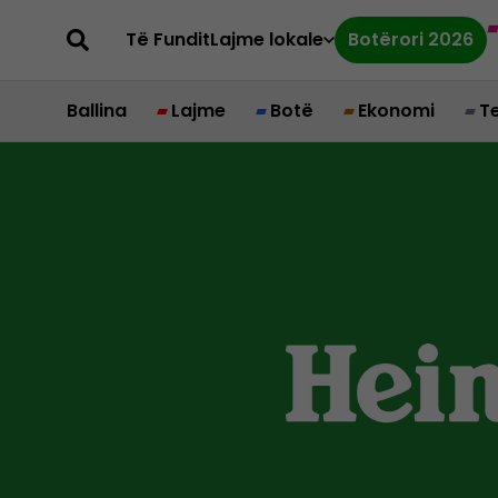
Të Fundit
Lajme lokale
Botërori 2026
Ballina
Lajme
Botë
Ekonomi
T