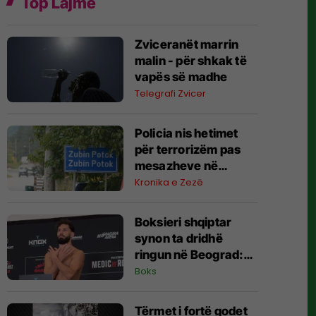
Top Lajme
Zviceranët marrin
malin - për shkak të
vapës së madhe
Telegrafi Zvicer
Policia nis hetimet
për terrorizëm pas
mesazheve në
Zubin-Potok
Kronika e Zezë
Boksieri shqiptar
synon ta dridhë
ringun në Beograd:
Jam gati, Zoti e
Boks
bekoftë Shqipërinë
Tërmet i fortë godet