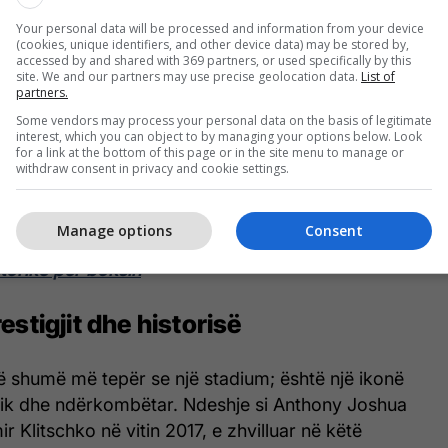
me kapacitet rekord
Your personal data will be processed and information from your device
(cookies, unique identifiers, and other device data) may be stored by,
accessed by and shared with 369 partners, or used specifically by this
 vende për tifozët, Wembley është një nga
site. We and our partners may use precise geolocation data.
List of
të mëdha në Evropë dhe një prej më të mëdhenjve
partners.
ente sportive dhe kulturore. Organizimi i një
Some vendors may process your personal data on the basis of legitimate
interest, which you can object to by managing your options below. Look
ksi në këtë arenë garanton një audiencë gjigante
for a link at the bottom of this page or in the site menu to manage or
rë elektrizuese, e cila është e vështirë të arrihet
withdraw consent in privacy and cookie settings.
cionale të boksit.
Manage options
Consent
:
Ndarja ‘e padrejtë’ e parave, Usyk-Dubois: Sonte
storike për boksin
estigjit dhe historisë
 shumë më tepër se një stadium; është një ikonë
anik dhe ndërkombëtar. Ndeshje si Anthony Joshua
 Klitschko në vitin 2017, e zhvilluar në këtë