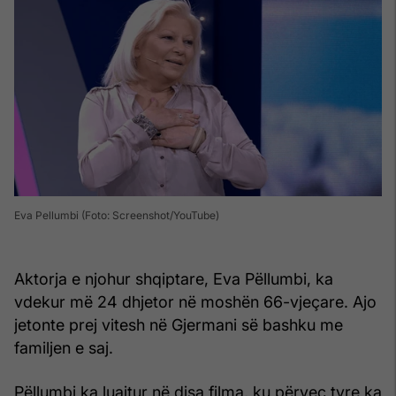
Eva Pellumbi (Foto: Screenshot/YouTube)
Aktorja e njohur shqiptare, Eva Pëllumbi, ka
vdekur më 24 dhjetor në moshën 66-vjeçare. Ajo
jetonte prej vitesh në Gjermani së bashku me
familjen e saj.
Pëllumbi ka luajtur në disa filma, ku përveç tyre ka