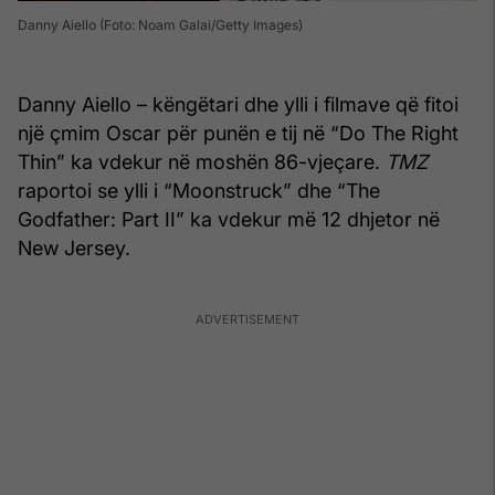
Danny Aiello (Foto: Noam Galai/Getty Images)
Danny Aiello – këngëtari dhe ylli i filmave që fitoi
një çmim Oscar për punën e tij në “Do The Right
Thin” ka vdekur në moshën 86-vjeçare.
TMZ
raportoi se ylli i “Moonstruck” dhe “The
Godfather: Part II” ka vdekur më 12 dhjetor në
New Jersey.