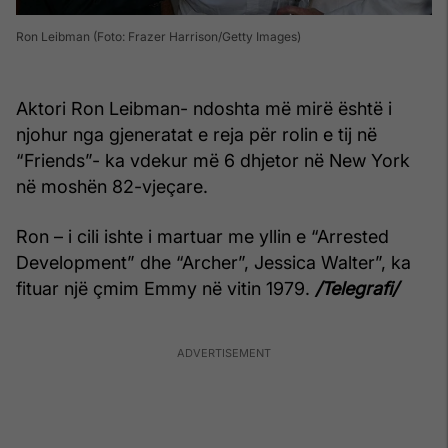
Ron Leibman (Foto: Frazer Harrison/Getty Images)
Aktori Ron Leibman- ndoshta më mirë është i
njohur nga gjeneratat e reja për rolin e tij në
“Friends”- ka vdekur më 6 dhjetor në New York
në moshën 82-vjeçare.
Ron – i cili ishte i martuar me yllin e “Arrested
Development” dhe “Archer”, Jessica Walter”, ka
fituar një çmim Emmy në vitin 1979.
/Telegrafi/