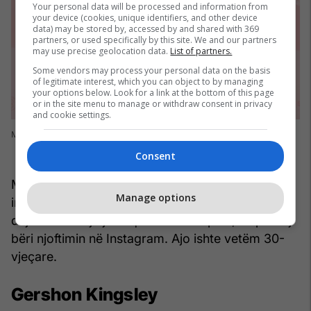
Your personal data will be processed and information from
your device (cookies, unique identifiers, and other device
data) may be stored by, accessed by and shared with 369
partners, or used specifically by this site. We and our partners
may use precise geolocation data.
List of partners.
Some vendors may process your personal data on the basis
of legitimate interest, which you can object to by managing
your options below. Look for a link at the bottom of this page
or in the site menu to manage or withdraw consent in privacy
and cookie settings.
Mama Cax (Foto: Cindy Ord/Getty Images for The Beauties)
Consent
Mama Cax, modelja dhe aktivistja e cila punoi me
Manage options
industri të ndryshme të modës, ka vdekur më 16
dhjetor. Pas një jave qëndrimi në spital, ekipi i saj
bëri njoftimin në Instagram. Ajo ishte vetëm 30-
vjeçare.
Gershon Kingsley