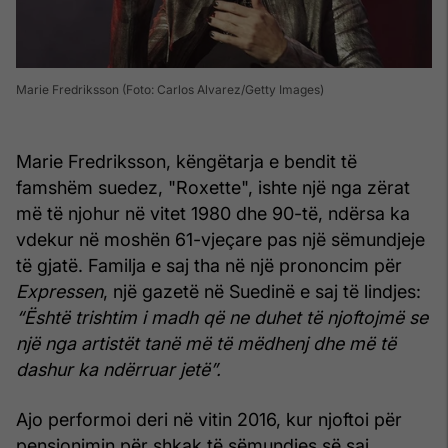
Marie Fredriksson (Foto: Carlos Alvarez/Getty Images)
Marie Fredriksson, këngëtarja e bendit të
famshëm suedez, "Roxette", ishte një nga zërat
më të njohur në vitet 1980 dhe 90-të, ndërsa ka
vdekur në moshën 61-vjeçare pas një sëmundjeje
të gjatë. Familja e saj tha në një prononcim për
Expressen
, një gazetë në Suedinë e saj të lindjes:
“Është trishtim i madh që ne duhet të njoftojmë se
një nga artistët tanë më të mëdhenj dhe më të
dashur ka ndërruar jetë”.
Ajo performoi deri në vitin 2016, kur njoftoi për
pensionimin për shkak të sëmundjes së saj.