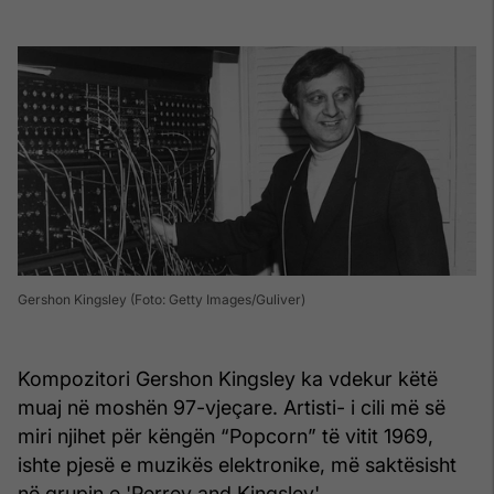
Gershon Kingsley (Foto: Getty Images/Guliver)
Kompozitori Gershon Kingsley ka vdekur këtë
muaj në moshën 97-vjeçare. Artisti- i cili më së
miri njihet për këngën “Popcorn” të vitit 1969,
ishte pjesë e muzikës elektronike, më saktësisht
në grupin e 'Perrey and Kingsley'.