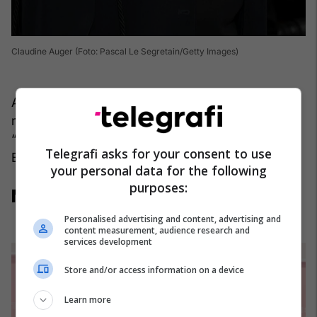
Claudine Auger (Foto: Pascal Le Segretain/Getty Images)
Aktorja franceze, Claudine Auger – e cila njihet
më së miri për performancat e saj në “Domino”,
“Thunderball", dhe në filmin e katërt të James
Telegrafi asks for your consent to use
Bond ka vdekur në moshën 78-vjeçare.
your personal data for the following
purposes:
Mama Cax
Personalised advertising and content, advertising and
content measurement, audience research and
services development
Store and/or access information on a device
Learn more