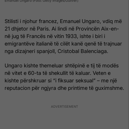
Emanuel Ungaro (Foto: Getty Images/Guliver)
Stilisti i njohur francez, Emanuel Ungaro, vdiq më
21 dhjetor në Paris. Ai lindi në Provincën Aix-en-
në jug të Francës në vitin 1933, ishte i biri i
emigrantëve italianë të cilët kanë qenë të trajnuar
nga dizajneri spanjoll, Cristobal Balenciaga.
Ungaro kishte themeluar shtëpinë e tij të modës
në vitet e 60-ta të shekullit të kaluar. Veten e
kishte përshkruar si “i fiksuar seksual” – me një
reputacion për ngjyra dhe printime të guximshme.