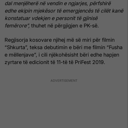
dal menjëherë në vendin e ngjarjes, përfshirë
edhe ekipin mjekësor të emergjencës të cilët kanë
konstatuar vdekjen e personit të gjinisë
femërore”,
thuhet në përgjigjen e PK-së.
Regjisorja kosovare njihej më së miri për filmin
“Shkurta”, teksa debutimin e bëri me filmin “Fusha
e mëllenjave”, i cili njëkohësisht bëri edhe hapjen
zyrtare të edicionit të 11-të të PriFest 2019.