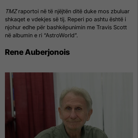
TMZ
raportoi në të njëjtën ditë duke mos zbuluar
shkaqet e vdekjes së tij. Reperi po ashtu është i
njohur edhe për bashkëpunimin me Travis Scott
në albumin e ri “AstroWorld”.
Rene Auberjonois