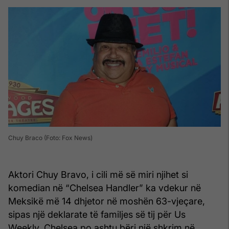
Chuy Braco (Foto: Fox News)
Aktori Chuy Bravo, i cili më së miri njihet si
komedian në “Chelsea Handler” ka vdekur në
Meksikë më 14 dhjetor në moshën 63-vjeçare,
sipas një deklarate të familjes së tij për Us
Weekly. Chelsea po ashtu bëri një shkrim në