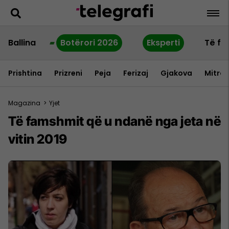
Ballina
Botërori 2026
Eksperti
Të fu
Prishtina
Prizreni
Peja
Ferizaj
Gjakova
Mitrov
Magazina
>
Yjet
Të famshmit që u ndanë nga jeta në
vitin 2019