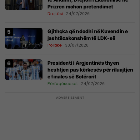
Prizren mohon pretendimet
Drejtësi
24/07/2026
Gjithçka që ndodhi në Kuvendin e
jashtëzakonshëm të LDK-së
Politikë
30/07/2026
Presidenti i Argjentinës thyen
heshtjen pas kërkesës për riluajtjen
e finales së Botërorit
Përfaqësueset
24/07/2026