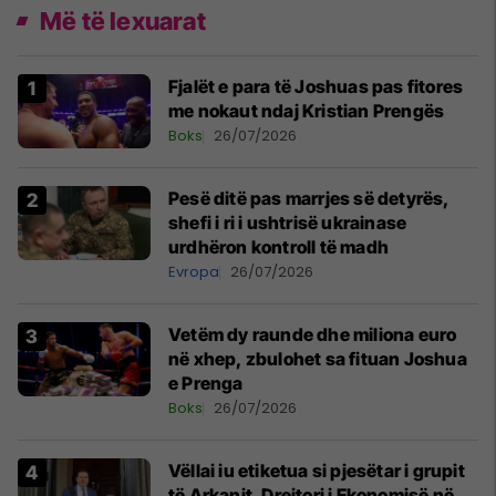
Më të lexuarat
Fjalët e para të Joshuas pas fitores
me nokaut ndaj Kristian Prengës
Boks
26/07/2026
Pesë ditë pas marrjes së detyrës,
shefi i ri i ushtrisë ukrainase
urdhëron kontroll të madh
Evropa
26/07/2026
Vetëm dy raunde dhe miliona euro
në xhep, zbulohet sa fituan Joshua
e Prenga
Boks
26/07/2026
Vëllai iu etiketua si pjesëtar i grupit
të Arkanit, Drejtori i Ekonomisë në