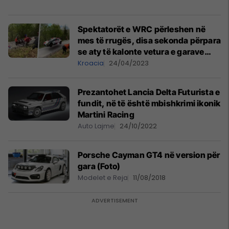
Spektatorët e WRC përleshen në
mes të rrugës, disa sekonda përpara
se aty të kalonte vetura e garave
Rally
Kroacia
24/04/2023
Prezantohet Lancia Delta Futurista e
fundit, në të është mbishkrimi ikonik
Martini Racing
Auto Lajme
24/10/2022
Porsche Cayman GT4 në version për
gara (Foto)
Modelet e Reja
11/08/2018