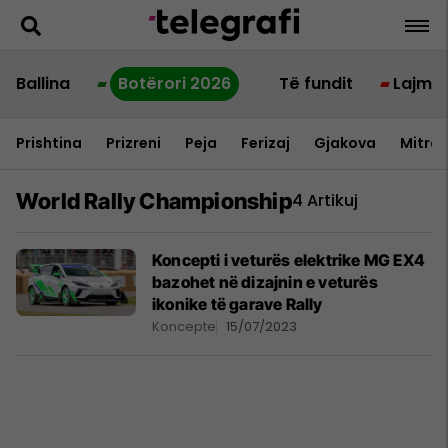
Ballina
Botërori 2026
Të fundit
Lajme
Prishtina
Prizreni
Peja
Ferizaj
Gjakova
Mitrov
World Rally Championship
4 Artikuj
Koncepti i veturës elektrike MG EX4
bazohet në dizajnin e veturës
ikonike të garave Rally
Koncepte
15/07/2023