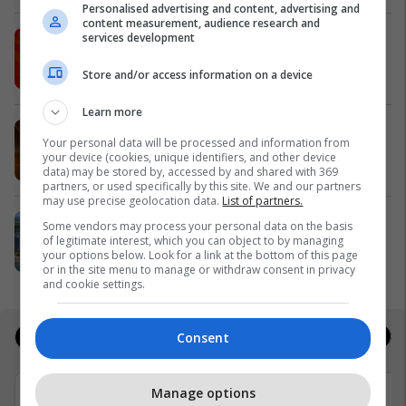
Personalised advertising and content, advertising and
content measurement, audience research and
IPKO vazhdon partneritetin me
services development
Sunny Hill Festival 2026
Store and/or access information on a device
IPKO
Learn more
EXPO DIASPORA 2026 mbahet më
Your personal data will be processed and information from
3, 4 dhe 5 gusht në Prishtinë
your device (cookies, unique identifiers, and other device
Expo Prishtina
data) may be stored by, accessed by and shared with 369
partners, or used specifically by this site. We and our partners
may use precise geolocation data.
List of partners.
Holiday In 2 – banesa juaj për
Some vendors may process your personal data on the basis
pushime pranë detit
of legitimate interest, which you can object to by managing
your options below. Look for a link at the bottom of this page
Edil Project
or in the site menu to manage or withdraw consent in privacy
and cookie settings.
Jobs
Real Estate
Consent
Manage options