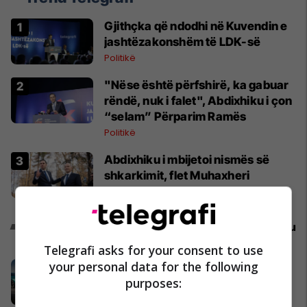
Gjithçka që ndodhi në Kuvendin e
jashtëzakonshëm të LDK-së
Politikë
"Nëse është përfshirë, ka gabuar
rëndë, nuk i falet", Abdixhiku i çon
“selam” Përparim Ramës
Politikë
Abdixhiku i mbijetoi nismës së
shkarkimit, flet Muhaxheri
Politikë
Promo
Reklamo këtu
Telegrafi asks for your consent to use
your personal data for the following
Zgjidhni një nga katër modelet tuaja
të preferuara Peugeot
purposes:
Peugot Kosova