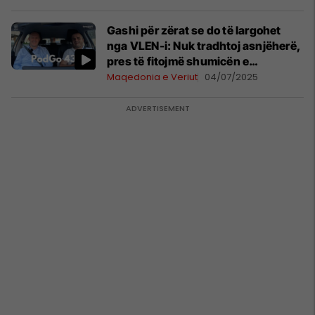
Gashi për zërat se do të largohet
nga VLEN-i: Nuk tradhtoj asnjëherë,
pres të fitojmë shumicën e
komunave
Maqedonia e Veriut
04/07/2025