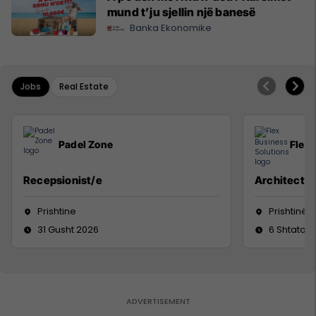
mund t’ju sjellin një banesë
Banka Ekonomike
Jobs
Real Estate
Padel Zone
Flex 
Recepsionist/e
Architect
Prishtine
Prishtinë
31 Gusht 2026
6 Shtator 