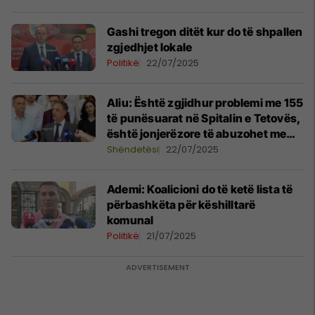
Gashi tregon ditët kur do të shpallen
zgjedhjet lokale
Politikë
22/07/2025
Aliu: Është zgjidhur problemi me 155
të punësuarat në Spitalin e Tetovës,
është jonjerëzore të abuzohet me
fatin e tyre
Shëndetësi
22/07/2025
Ademi: Koalicioni do të ketë lista të
përbashkëta për këshilltarë
komunal
Politikë
21/07/2025