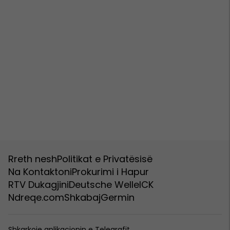
Rreth nesh
Politikat e Privatësisë
Na Kontaktoni
Prokurimi i Hapur
RTV Dukagjini
Deutsche Welle
ICK
Ndreqe.com
Shkabaj
Germin
Shkarkoje aplikacionin e Telegrafit