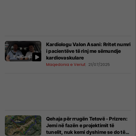
Kardiologu Valon Asani: Rritet numri
i pacientëve të rinj me sëmundje
kardiovaskulare
Maqedonia e Veriut
21/07/2025
Qehaja për rrugën Tetovë - Prizren:
Jemi në fazën e projektimit të
tunelit, nuk kemi dyshime se do të