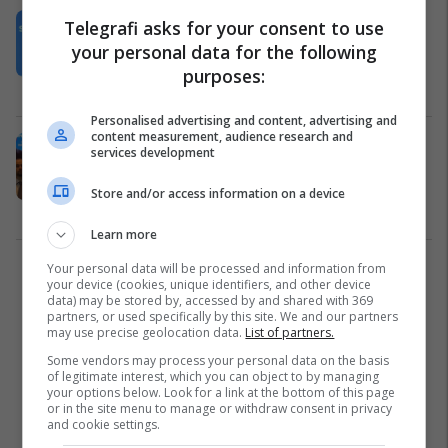
Mickoski për anëtarësimin në BE:
Telegrafi asks for your consent to use
Nuk pranojmë imponime nën maskë
your personal data for the following
të procesit europian
purposes:
Maqedonia e Veriut
01/07/2025
Personalised advertising and content, advertising and
content measurement, audience research and
Mickoski në takimin me liderët e
services development
Ballkanit Perëndimor: Forca jonë
qëndron në forcimin e
Store and/or access information on a device
marrëdhënieve me fqinjët tanë dhe
Politikë
01/07/2025
BE-në
Learn more
Your personal data will be processed and information from
2
your device (cookies, unique identifiers, and other device
data) may be stored by, accessed by and shared with 369
partners, or used specifically by this site. We and our partners
may use precise geolocation data.
List of partners.
Some vendors may process your personal data on the basis
of legitimate interest, which you can object to by managing
your options below. Look for a link at the bottom of this page
or in the site menu to manage or withdraw consent in privacy
and cookie settings.