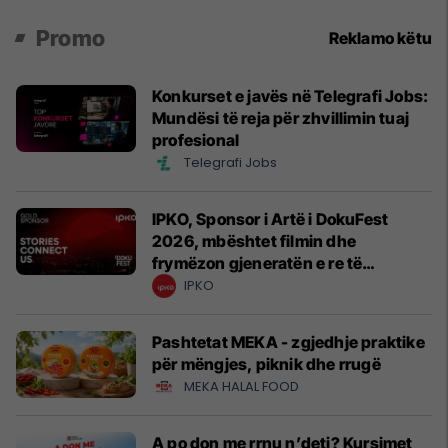
Promo
Reklamo këtu
Konkurset e javës në Telegrafi Jobs:
Mundësi të reja për zhvillimin tuaj
profesional
Telegrafi Jobs
IPKO, Sponsor i Artë i DokuFest
2026, mbështet filmin dhe
frymëzon gjeneratën e re të
krijuesve
IPKO
Pashtetat MEKA - zgjedhje praktike
për mëngjes, piknik dhe rrugë
MEKA HALAL FOOD
A po don me rrnu n’deti? Kursimet