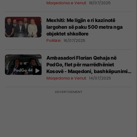
bëhet
Maqedonia e Veriut
18/07/2025
Mexhiti: Me ligjin e ri kazinotë
largohen së paku 500 metra nga
objektet shkollore
Politikë
16/07/2025
Ambasadori Florian Qehaja në
PodGo, flet për marrëdhëniet
Kosovë - Maqedoni, bashkëpunimin
me Qeverinë, si dhe rrugën Tetovë -
Maqedonia e Veriut
14/07/2025
Prizren