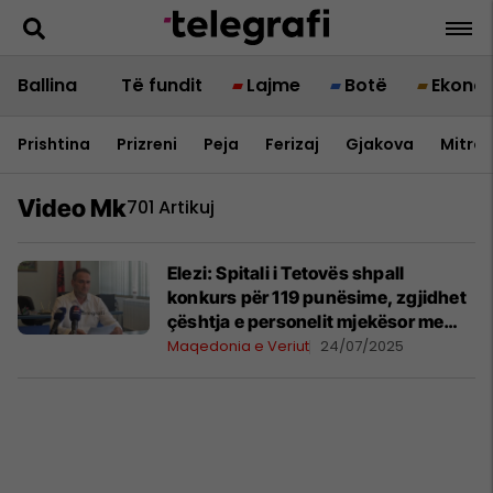
Ballina
Të fundit
Lajme
Botë
Ekono
Prishtina
Prizreni
Peja
Ferizaj
Gjakova
Mitrov
Video Mk
701 Artikuj
Elezi: Spitali i Tetovës shpall
konkurs për 119 punësime, zgjidhet
çështja e personelit mjekësor me
kontrata në vepër
Maqedonia e Veriut
24/07/2025