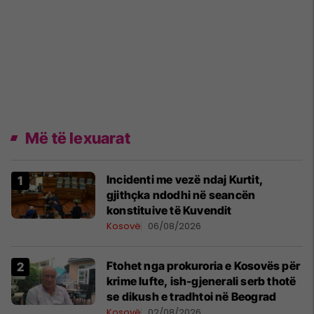
Më të lexuarat
Incidenti me vezë ndaj Kurtit,
gjithçka ndodhi në seancën
konstituive të Kuvendit
Kosovë
06/08/2026
Ftohet nga prokuroria e Kosovës për
krime lufte, ish-gjenerali serb thotë
se dikush e tradhtoi në Beograd
Kosovë
02/08/2026