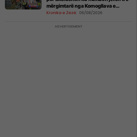
mërgimtarë nga Komogllava e
Ferizajt
Kronika e Zezë
06/08/2026