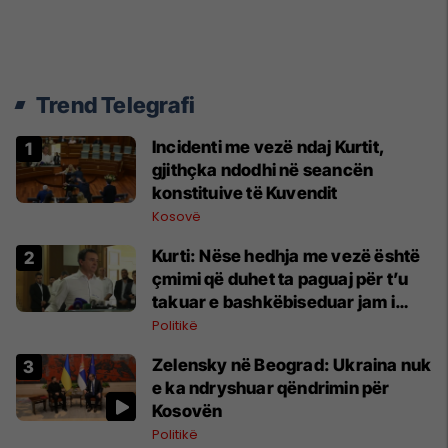
Trend Telegrafi
Incidenti me vezë ndaj Kurtit,
gjithçka ndodhi në seancën
konstituive të Kuvendit
Kosovë
Kurti: Nëse hedhja me vezë është
çmimi që duhet ta paguaj për t’u
takuar e bashkëbiseduar jam i
lumtur ta bëj këtë
Politikë
Zelensky në Beograd: Ukraina nuk
e ka ndryshuar qëndrimin për
Kosovën
Politikë