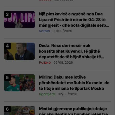
Një pleskavicë e ngrënë nga Dua
Lipa në Prishtinë në orën 04:28 të
mëngjesit - dhe bota digjitale serbe
shpall gjendjen e luftës
Serbia
03/08/2026
Deda: Nëse deri nesër nuk
konstituohet Kuvendi, të gjithë
deputetët do të bëjnë shkelje të
rëndë kushtetuese
Politikë
06/08/2026
Mirlind Daku mes lotëve
përshëndetet me Rubin Kazanin, do
të fitojë miliona te Spartak Moska
Ligat tjera
02/08/2026
Mediat gjermane publikojnë detaje
për aksidentin ku humbën jetën tre