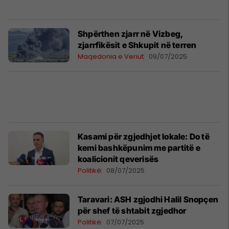
Shpërthen zjarr në Vizbeg,
zjarrfikësit e Shkupit në terren
Maqedonia e Veriut
09/07/2025
Kasami për zgjedhjet lokale: Do të
kemi bashkëpunim me partitë e
koalicionit qeverisës
Politikë
08/07/2025
Taravari: ASH zgjodhi Halil Snopçen
për shef të shtabit zgjedhor
Politikë
07/07/2025