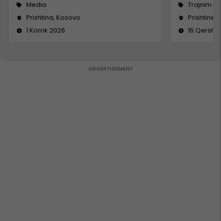
Media
Trajnim d
Prishtina, Kosovo
Prishtinë
1 Korrik 2026
15 Qersho