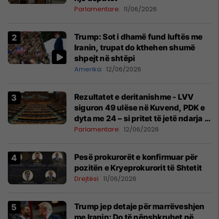
Parlamentare
11/06/2026
Trump: Sot i dhamë fund luftës me
Iranin, trupat do kthehen shumë
shpejt në shtëpi
Amerika
12/06/2026
Rezultatet e deritanishme - LVV
siguron 49 ulëse në Kuvend, PDK e
dyta me 24 – si pritet të jetë ndarja e
mandateve?
Parlamentare
12/06/2026
Pesë prokurorët e konfirmuar për
pozitën e Kryeprokurorit të Shtetit
Drejtësi
11/06/2026
Trump jep detaje për marrëveshjen
me Iranin: Do të nënshkruhet në