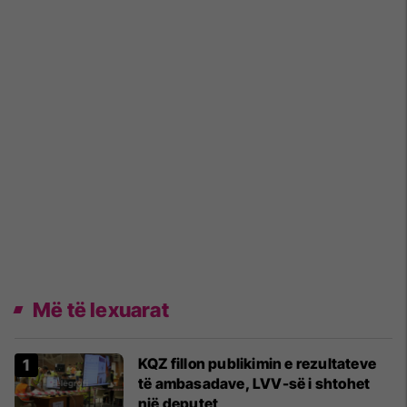
Më të lexuarat
KQZ fillon publikimin e rezultateve
të ambasadave, LVV-së i shtohet
një deputet