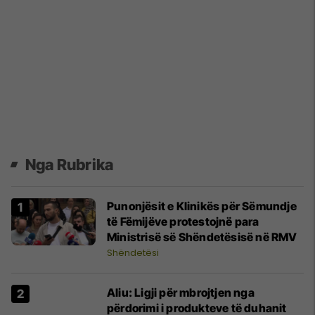
Nga Rubrika
Punonjësit e Klinikës për Sëmundje
të Fëmijëve protestojnë para
Ministrisë së Shëndetësisë në RMV
Shëndetësi
Aliu: Ligji për mbrojtjen nga
përdorimi i produkteve të duhanit