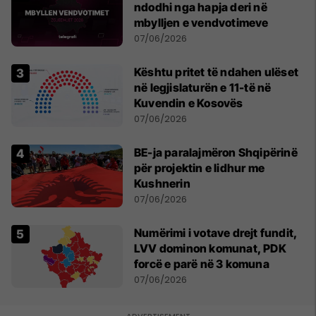
ndodhi nga hapja deri në
mbylljen e vendvotimeve
07/06/2026
Kështu pritet të ndahen ulëset
në legjislaturën e 11-të në
Kuvendin e Kosovës
07/06/2026
BE-ja paralajmëron Shqipërinë
për projektin e lidhur me
Kushnerin
07/06/2026
Numërimi i votave drejt fundit,
LVV dominon komunat, PDK
forcë e parë në 3 komuna
07/06/2026