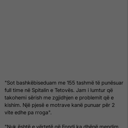
"Sot bashkëbiseduam me 155 tashmë të punësuar
full time në Spitalin e Tetovës. Jam i lumtur që
takohemi sërish me zgjidhjen e problemit që e
kishim. Një pjesë e motrave kanë punuar për 2
vite edhe pa rroga".
"Nuk është e vërtetë që Fondi ka dhënë mendim