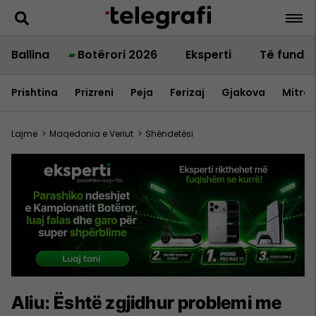
Ballina
Botërori 2026
Eksperti
Të fundit
Prishtina
Prizreni
Peja
Ferizaj
Gjakova
Mitrov
Lajme
>
Maqedonia e Veriut
>
Shëndetësi
Aliu: Është zgjidhur problemi me