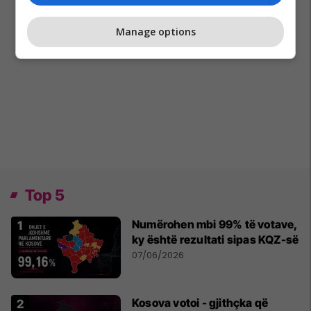
Manage options
Top 5
Numërohen mbi 99% të votave,
ky është rezultati sipas KQZ-së
07/06/2026
Kosova votoi - gjithçka që