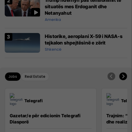
Trump ndërhyn pas tensionimit të
situatës mes Erdoganit dhe
Netanyahut
Amerika
Historike, aeroplani X-59 i NASA-s
tejkalon shpejtësinë e zërit
Shkencë
Jobs
Real Estate
Telegrafi
Teleg
Gazetar/e për edicionin Telegrafi
Trajnim: “R
Diasporë
dhe realizim