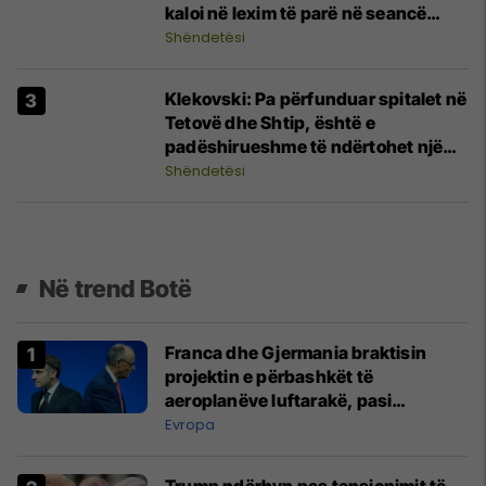
kaloi në lexim të parë në seancë
plenare
Shëndetësi
Klekovski: Pa përfunduar spitalet në
Tetovë dhe Shtip, është e
padëshirueshme të ndërtohet një
Qendër e re Klinike në Shkup
Shëndetësi
Në trend Botë
Franca dhe Gjermania braktisin
projektin e përbashkët të
aeroplanëve luftarakë, pasi
kompanitë nuk arrijnë marrëveshje
Evropa