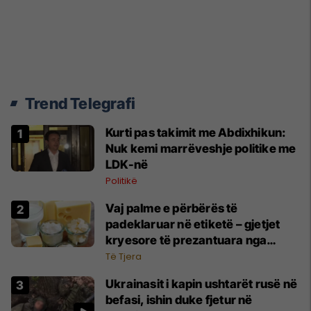
Trend Telegrafi
Kurti pas takimit me Abdixhikun:
Nuk kemi marrëveshje politike me
LDK-në
Politikë
Vaj palme e përbërës të
padeklaruar në etiketë – gjetjet
kryesore të prezantuara nga
AUV-i pas kontrollit në sektorin e
Të Tjera
qumështit
Ukrainasit i kapin ushtarët rusë në
befasi, ishin duke fjetur në