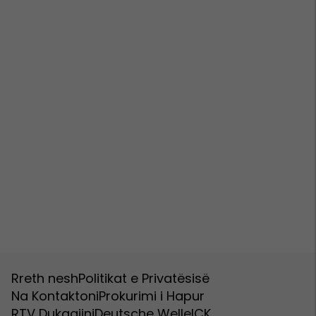
Rreth nesh
Politikat e Privatësisë
Na Kontaktoni
Prokurimi i Hapur
RTV Dukagjini
Deutsche Welle
ICK