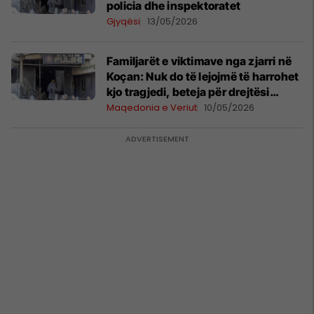
policia dhe inspektoratet
Gjyqësi
13/05/2026
Familjarët e viktimave nga zjarri në
Koçan: Nuk do të lejojmë të harrohet
kjo tragjedi, beteja për drejtësi
vazhdon
Maqedonia e Veriut
10/05/2026