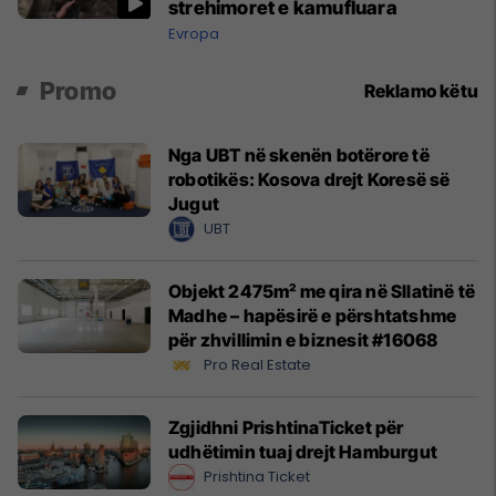
strehimoret e kamufluara
Evropa
Promo
Reklamo këtu
Nga UBT në skenën botërore të
robotikës: Kosova drejt Koresë së
Jugut
UBT
Objekt 2475m² me qira në Sllatinë të
Madhe – hapësirë e përshtatshme
për zhvillimin e biznesit #16068
Pro Real Estate
Zgjidhni PrishtinaTicket për
udhëtimin tuaj drejt Hamburgut
Prishtina Ticket