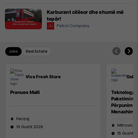
Karburant cilësor dhe shumë më
tepër!
Petrol Company
Jobs
Real Estate
Viva Fresh Store
Gold
Pranues Malli
Teknolog/e 
Paketimin e
Përpunimin 
Menaxhimin 
Ferizaj
Mitrovicë
19 Gusht 2026
15 Gusht 2