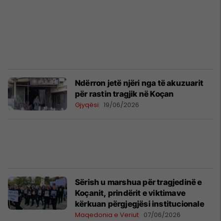
Ndërron jetë njëri nga të akuzuarit
për rastin tragjik në Koçan
Gjyqësi
19/06/2026
Sërish u marshua për tragjedinë e
Koçanit, prindërit e viktimave
kërkuan përgjegjësi institucionale
Maqedonia e Veriut
07/06/2026