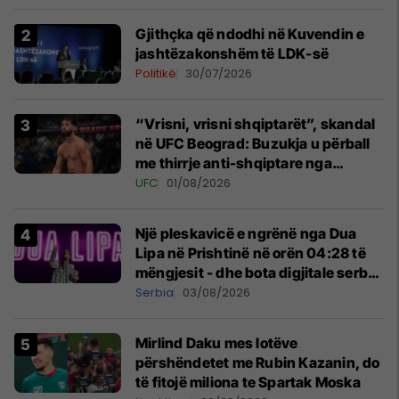
Gjithçka që ndodhi në Kuvendin e
jashtëzakonshëm të LDK-së
Politikë
30/07/2026
“Vrisni, vrisni shqiptarët”, skandal
në UFC Beograd: Buzukja u përball
me thirrje anti-shqiptare nga
tribunat
UFC
01/08/2026
Një pleskavicë e ngrënë nga Dua
Lipa në Prishtinë në orën 04:28 të
mëngjesit - dhe bota digjitale serbe
shpall gjendjen e luftës
Serbia
03/08/2026
Mirlind Daku mes lotëve
përshëndetet me Rubin Kazanin, do
të fitojë miliona te Spartak Moska