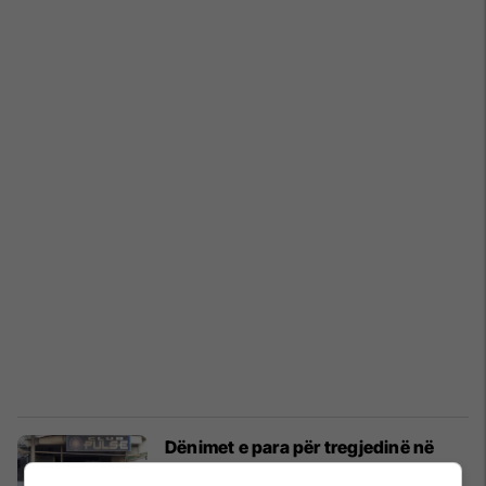
Dënimet e para për tregjedinë në
Pulse, tre policë dënohen me kusht