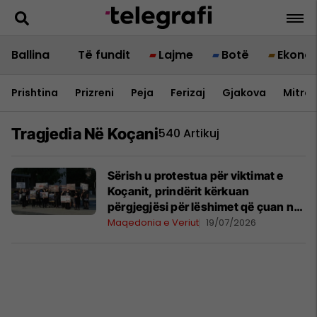
Ballina
Të fundit
Lajme
Botë
Ekono
Prishtina
Prizreni
Peja
Ferizaj
Gjakova
Mitrov
Tragjedia Në Koçani
540 Artikuj
Sërish u protestua për viktimat e
Koçanit, prindërit kërkuan
përgjegjësi për lëshimet që çuan në
tragjedi
Maqedonia e Veriut
19/07/2026