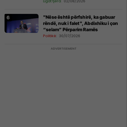
Ligat tjera
02/08/2026
"Nëse është përfshirë, ka gabuar
rëndë, nuk i falet", Abdixhiku i çon
“selam” Përparim Ramës
Politikë
30/07/2026