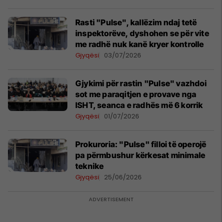
Rasti "Pulse", kallëzim ndaj tetë
inspektorëve, dyshohen se për vite
me radhë nuk kanë kryer kontrolle
Gjyqësi
03/07/2026
Gjykimi për rastin "Pulse" vazhdoi
sot me paraqitjen e provave nga
ISHT, seanca e radhës më 6 korrik
Gjyqësi
01/07/2026
Prokuroria: "Pulse" filloi të operojë
pa përmbushur kërkesat minimale
teknike
Gjyqësi
25/06/2026