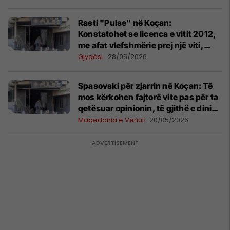
Rasti "Pulse" në Koçan:
Konstatohet se licenca e vitit 2012,
me afat vlefshmërie prej një viti,
është lëshuar për një adresë tjetër
Gjyqësi
28/05/2026
Spasovski për zjarrin në Koçan: Të
mos kërkohen fajtorë vite pas për ta
qetësuar opinionin, të gjithë e dinim
se ajo diskotekë punonte
Maqedonia e Veriut
20/05/2026