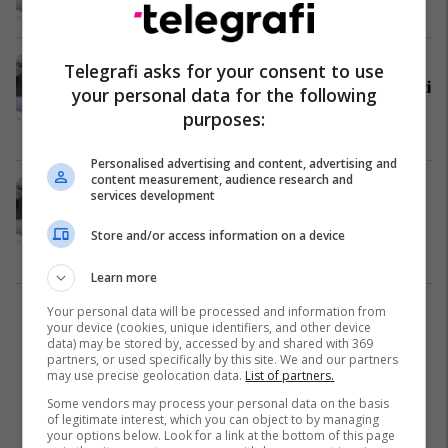
Gjyqësi
05/05/2026
Drejtori i Mjekësisë Ligjore: Në
Telegrafi asks for your consent to use
zjarrin në "Pulse", temperatura arriti
your personal data for the following
në 700 gradë celsius
purposes:
Gjyqësi
04/05/2026
Personalised advertising and content, advertising and
content measurement, audience research and
Më 5 maj shpallet vendimi i parë për
services development
tre policët e akuzuar lidhur me
tragjedinë në diskotekën “Puls” në
Store and/or access information on a device
Koçan
Gjyqësi
30/04/2026
Learn more
Your personal data will be processed and information from
1
your device (cookies, unique identifiers, and other device
data) may be stored by, accessed by and shared with 369
partners, or used specifically by this site. We and our partners
may use precise geolocation data.
List of partners.
Some vendors may process your personal data on the basis
of legitimate interest, which you can object to by managing
your options below. Look for a link at the bottom of this page