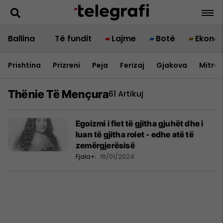
Ballina
Të fundit
Lajme
Botë
Ekono
Prishtina
Prizreni
Peja
Ferizaj
Gjakova
Mitrov
Thënie Të Mençura
61 Artikuj
Egoizmi i flet të gjitha gjuhët dhe i
luan të gjitha rolet - edhe atë të
zemërgjerësisë
Fjala+
16/01/2024