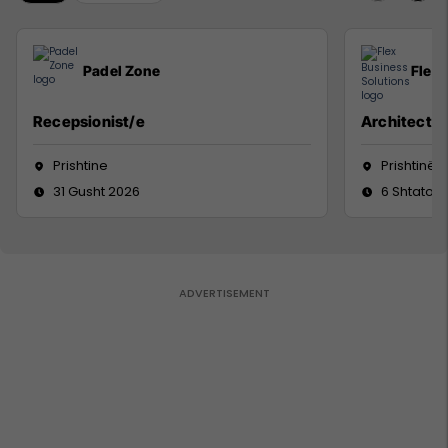
Padel Zone
Flex 
Recepsionist/e
Architect
Prishtine
Prishtinë
31 Gusht 2026
6 Shtator 