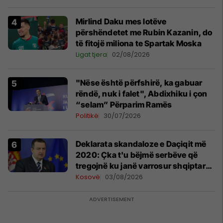
Mirlind Daku mes lotëve
përshëndetet me Rubin Kazanin, do
të fitojë miliona te Spartak Moska
Ligat tjera
02/08/2026
"Nëse është përfshirë, ka gabuar
rëndë, nuk i falet", Abdixhiku i çon
“selam” Përparim Ramës
Politikë
30/07/2026
​Deklarata skandaloze e Daçiqit më
2020: Çka t'u bëjmë serbëve që
tregojnë ku janë varrosur shqiptarët
në Serbi
Kosovë
03/08/2026