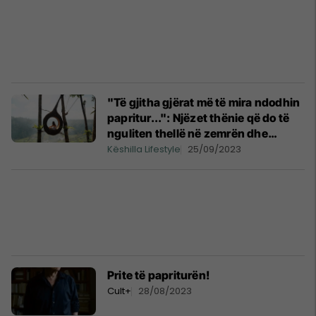
"Të gjitha gjërat më të mira ndodhin
papritur...": Njëzet thënie që do të
nguliten thellë në zemrën dhe
mendjen tuaj - mesazhe për jetën
Këshilla Lifestyle
25/09/2023
Prite të papriturën!
Cult+
28/08/2023