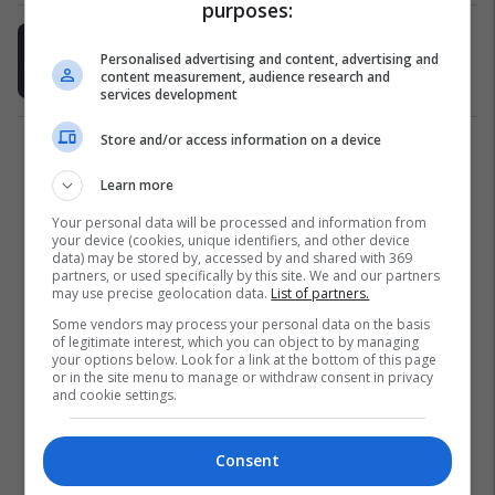
purposes:
Disa anekdota me shkrimtarë
hispanikë
Personalised advertising and content, advertising and
content measurement, audience research and
Fjala+
14/07/2022
services development
Store and/or access information on a device
1
Learn more
Your personal data will be processed and information from
your device (cookies, unique identifiers, and other device
data) may be stored by, accessed by and shared with 369
partners, or used specifically by this site. We and our partners
may use precise geolocation data.
List of partners.
Some vendors may process your personal data on the basis
of legitimate interest, which you can object to by managing
your options below. Look for a link at the bottom of this page
or in the site menu to manage or withdraw consent in privacy
and cookie settings.
Consent