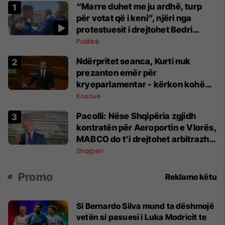
“Marre duhet me ju ardhë, turp
për votat që i keni”, njëri nga
protestuesit i drejtohet Bedri
Hamzës
Politikë
Ndërpritet seanca, Kurti nuk
prezanton emër për
kryeparlamentar - kërkon kohë
shtesë për marrëveshje politike
Kosovë
Pacolli: Nëse Shqipëria zgjidh
kontratën për Aeroportin e Vlorës,
MABCO do t’i drejtohet arbitrazhit
ndërkombëtar
Shqipëri
Promo
Reklamo këtu
Si Bernardo Silva mund ta dëshmojë
vetën si pasuesi i Luka Modricit te