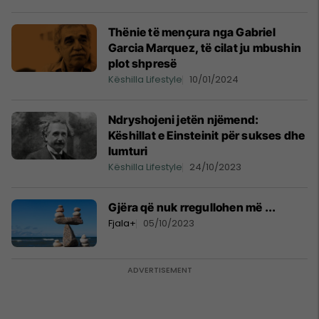
Thënie të mençura nga Gabriel
Garcia Marquez, të cilat ju mbushin
plot shpresë
Këshilla Lifestyle
10/01/2024
Ndryshojeni jetën njëmend:
Këshillat e Einsteinit për sukses dhe
lumturi
Këshilla Lifestyle
24/10/2023
Gjëra që nuk rregullohen më ...
Fjala+
05/10/2023