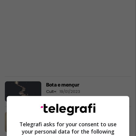
Bota e mençur
Cult+
19/01/2023
Fragmente nga vepra “Përtej së
mirës dhe së keqes”
Telegrafi asks for your consent to use
Fjala+
07/11/2022
your personal data for the following