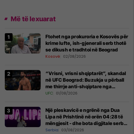
Më të lexuarat
Ftohet nga prokuroria e Kosovës për
krime lufte, ish-gjenerali serb thotë
se dikush e tradhtoi në Beograd
Kosovë
02/08/2026
“Vrisni, vrisni shqiptarët”, skandal
në UFC Beograd: Buzukja u përball
me thirrje anti-shqiptare nga
tribunat
UFC
01/08/2026
Një pleskavicë e ngrënë nga Dua
Lipa në Prishtinë në orën 04:28 të
mëngjesit - dhe bota digjitale serbe
shpall gjendjen e luftës
Serbia
03/08/2026