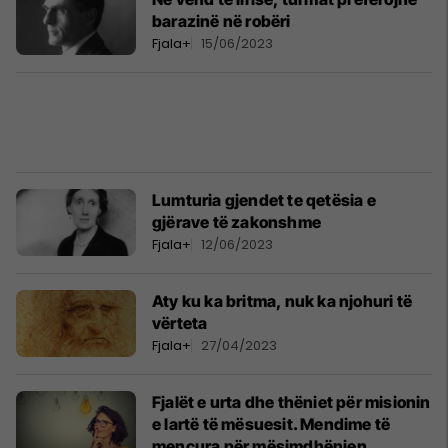
barazinë në robëri
Fjala+
15/06/2023
Lumturia gjendet te qetësia e
gjërave të zakonshme
Fjala+
12/06/2023
Aty ku ka britma, nuk ka njohuri të
vërteta
Fjala+
27/04/2023
Fjalët e urta dhe thëniet për misionin
e lartë të mësuesit. Mendime të
mençura për mësimdhënien