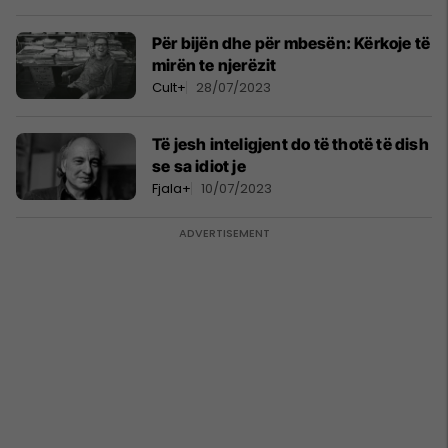
Për bijën dhe për mbesën: Kërkoje të
mirën te njerëzit
Cult+
28/07/2023
Të jesh inteligjent do të thotë të dish
se sa idiot je
Fjala+
10/07/2023