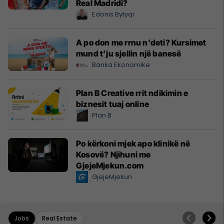
Real Madridi?
Edonis Bytyqi
A po don me rrnu n’deti? Kursimet
mund t’ju sjellin një banesë
Banka Ekonomike
Plan B Creative rrit ndikimin e
biznesit tuaj online
Plan B
Po kërkoni mjek apo klinikë në
Kosovë? Njihuni me
GjejeMjekun.com
GjejeMjekun
Jobs
Real Estate