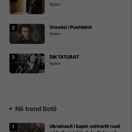
Fjala+
Vrasësi i Pushkinit
Fjala+
DIKTATURAT
Fjala+
Në trend Botë
Ukrainasit i kapin ushtarët rusë