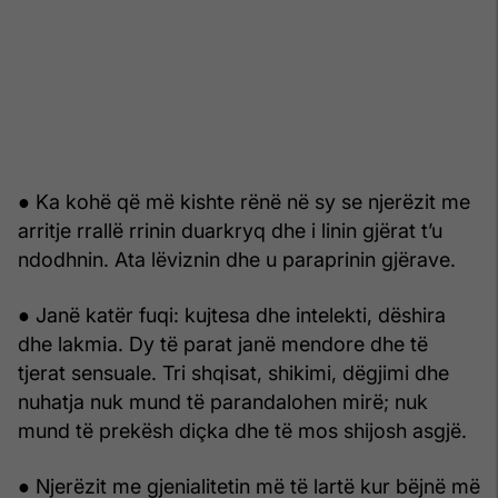
● Ka kohë që më kishte rënë në sy se njerëzit me
arritje rrallë rrinin duarkryq dhe i linin gjërat t’u
ndodhnin. Ata lëviznin dhe u paraprinin gjërave.
● Janë katër fuqi: kujtesa dhe intelekti, dëshira
dhe lakmia. Dy të parat janë mendore dhe të
tjerat sensuale. Tri shqisat, shikimi, dëgjimi dhe
nuhatja nuk mund të parandalohen mirë; nuk
mund të prekësh diçka dhe të mos shijosh asgjë.
● Njerëzit me gjenialitetin më të lartë kur bëjnë më