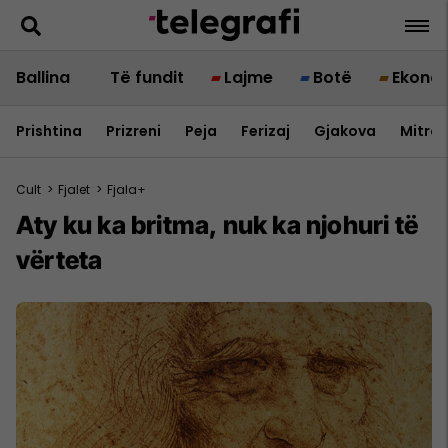
Ballina
Të fundit
Lajme
Botë
Ekono
Prishtina
Prizreni
Peja
Ferizaj
Gjakova
Mitrov
Cult
>
Fjalet
>
Fjala+
Aty ku ka britma, nuk ka njohuri të
vërteta