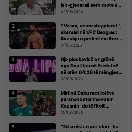
ish-gjenerali serb thotë se
dikush e tradhtoi në
02/08/2026
Beograd
“Vrisni, vrisni shqiptarët”,
skandal në UFC Beograd:
Buzukja u përball me thirrje
anti-shqiptare nga
01/08/2026
tribunat
Një pleskavicë e ngrënë
nga Dua Lipa në Prishtinë
në orën 04:28 të mëngjesit
- dhe bota digjitale serbe
03/08/2026
shpall gjendjen e luftës
Mirlind Daku mes lotëve
përshëndetet me Rubin
Kazanin, do të fitojë
miliona te Spartak Moska
02/08/2026
"Nëse është përfshirë, ka