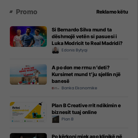
Promo
Reklamo këtu
Si Bernardo Silva mund ta
dëshmojë vetën si pasuesi i
Luka Modricit te Real Madridi?
Edonis Bytyqi
A po don me rrnu n’deti?
Kursimet mund t’ju sjellin një
banesë
Banka Ekonomike
Plan B Creative rrit ndikimin e
biznesit tuaj online
Plan B
Po kërkoni mjek apo klinikë në