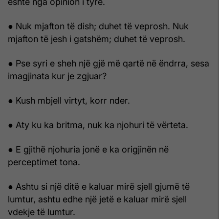
është nga opinion i tyre.
● Nuk mjafton të dish; duhet të veprosh. Nuk
mjafton të jesh i gatshëm; duhet të veprosh.
● Pse syri e sheh një gjë më qartë në ëndrra, sesa
imagjinata kur je zgjuar?
● Kush mbjell virtyt, korr nder.
● Aty ku ka britma, nuk ka njohuri të vërteta.
● E gjithë njohuria jonë e ka origjinën në
perceptimet tona.
● Ashtu si një ditë e kaluar mirë sjell gjumë të
lumtur, ashtu edhe një jetë e kaluar mirë sjell
vdekje të lumtur.