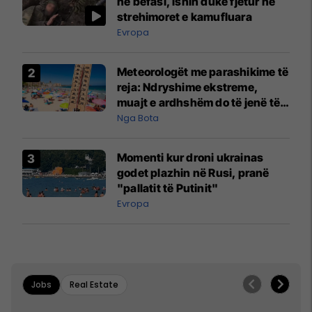
në befasi, ishin duke fjetur në
strehimoret e kamufluara
Evropa
Meteorologët me parashikime të
reja: Ndryshime ekstreme,
muajt e ardhshëm do të jenë të
pazakontë
Nga Bota
Momenti kur droni ukrainas
godet plazhin në Rusi, pranë
"pallatit të Putinit"
Evropa
Jobs
Real Estate