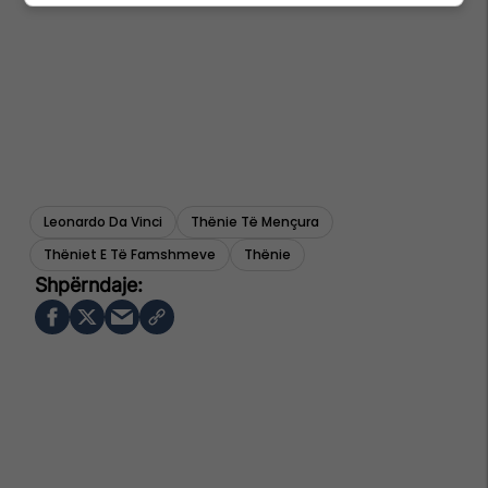
Leonardo Da Vinci
Thënie Të Mençura
Thëniet E Të Famshmeve
Thënie